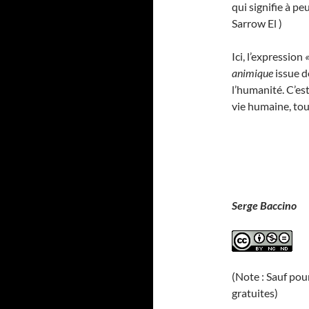
qui signifie à pe
Sarrow El )
Ici, l’expression
animique
issue d
l’humanité. C’es
vie humaine, to
Serge Baccino
(Note : Sauf pou
gratuites)