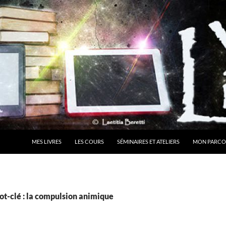
MES LIVRES
LES COURS
SÉMINAIRES ET ATELIERS
MON PARCO
ot-clé : la compulsion animique