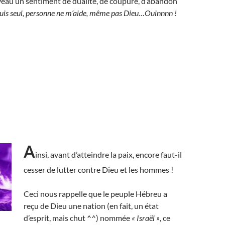
eau un sentiment de dualité, de coupure, d’abandon
suis seul, personne ne m’aide, même pas Dieu…Ouinnnn !
A
insi, avant d’atteindre la paix, encore faut-il
cesser de lutter contre Dieu et les hommes !
Ceci nous rappelle que le peuple Hébreu a
reçu de Dieu une nation (en fait, un état
d’esprit, mais chut ^^) nommée
« Israël »
, ce