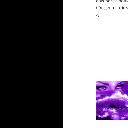
engendre à nouv
(Du genre :
« Je 
»
)