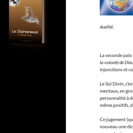
dualité
.
La seconde paix 
la volonté de Dieu
injonctions et co
Le Soi Divin, c’e
mentaux, en gros
personnalité à d
même positifs, 
Ce jugement (qui
nouveau une dich