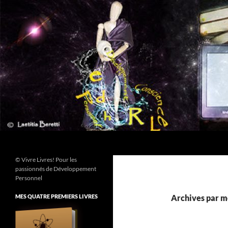
Aller
au
contenu
Recherche
© Vivre Livres! Pour les
passionnés de Développement
Personnel
MES QUATRE PREMIERS LIVRES
Archives par m