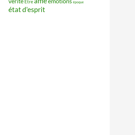
âme
vérité
émotions
Être
époque
état d'esprit