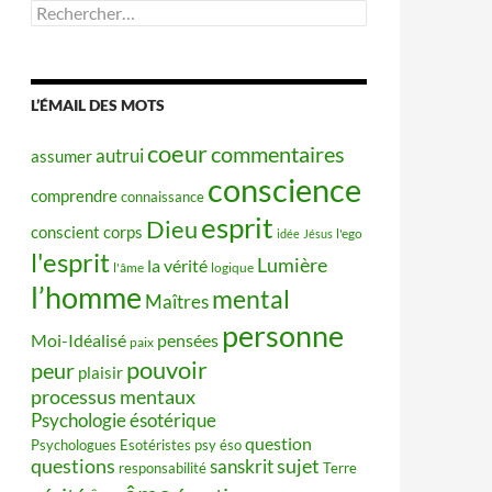
Rechercher :
L’ÉMAIL DES MOTS
coeur
commentaires
autrui
assumer
conscience
comprendre
connaissance
esprit
Dieu
conscient
corps
idée
Jésus
l'ego
l'esprit
Lumière
la vérité
l'âme
logique
l’homme
mental
Maîtres
personne
Moi-Idéalisé
pensées
paix
pouvoir
peur
plaisir
processus mentaux
Psychologie ésotérique
question
Psychologues Esotéristes
psy éso
questions
sujet
sanskrit
responsabilité
Terre