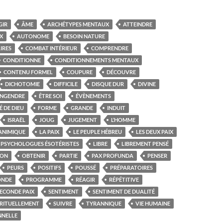
GIR
ÂME
ARCHÉTYPES MENTAUX
ATTEINDRE
IX
AUTONOME
BESOIN NATURE
IRES
COMBAT INTÉRIEUR
COMPRENDRE
CONDITIONNE
CONDITIONNEMENTS MENTAUX
CONTENU FORMEL
COUPURE
DÉCOUVRE
DICHOTOMIE
DIFFICILE
DISQUE DUR
DIVINE
ENGENDRE
ÊTRE SOI
ÉVÈNEMENTS
É DE DIEU
FORME
GRANDE
INDUIT
ISRAËL
JOUG
JUGEMENT
L’HOMME
ANIMIQUE
LA PAIX
LE PEUPLE HÉBREU
LES DEUX PAIX
S PSYCHOLOGUES ÉSOTÉRISTES
LIBRE
LIBREMENT PENSÉ
ION
OBTENIR
PARTIE
PAX PROFUNDA
PENSER
PEURS
POSITIFS
POUSSÉ
PRÉPARATOIRES
ONDE
PROGRAMME
RÉAGIR
RÉPÉTITIVE
ECONDE PAIX
SENTIMENT
SENTIMENT DE DUALITÉ
IRITUELLEMENT
SUIVRE
TYRANNIQUE
VIE HUMAINE
NNELLE