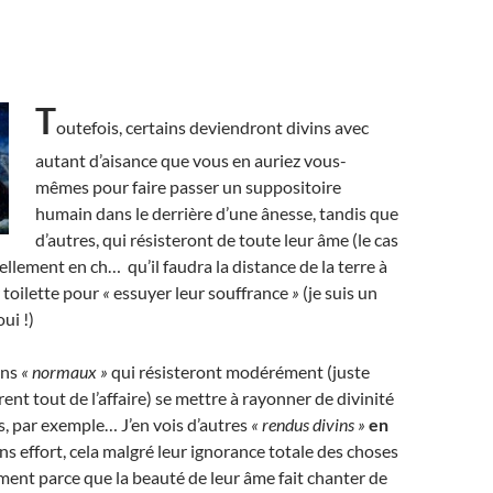
T
outefois, certains deviendront divins avec
autant d’aisance que vous en auriez vous-
mêmes pour faire passer un suppositoire
humain dans le derrière d’une ânesse, tandis que
d’autres, qui résisteront de toute leur âme (le cas
tellement en ch… qu’il faudra la distance de la terre à
r toilette pour
«
essuyer leur souffrance
»
(je suis un
oui !)
ens
« normaux »
qui résisteront modérément (juste
rent tout de l’affaire) se mettre à rayonner de divinité
ns, par exemple… J’en vois d’autres
« rendus divins »
en
ans effort, cela malgré leur ignorance totale des choses
lement parce que la beauté de leur âme fait chanter de