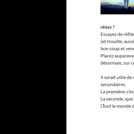
rênes ?
Essayez de réflé
(et trouille, aus
bon coup et vene
Placez auparavant
désormais, sur c
Il serait utile 
secondaires.
La première, c’e
La seconde, que 
(Tout le monde de