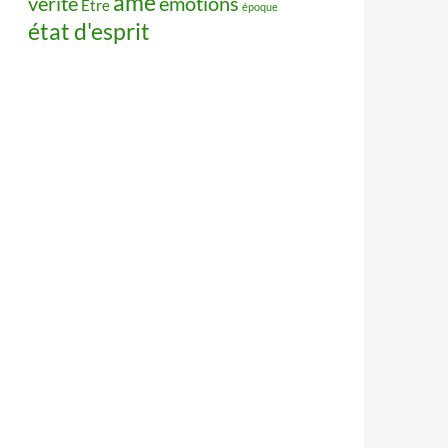
âme
vérité
émotions
Être
époque
état d'esprit