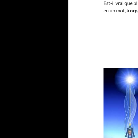
Est-il vrai que pl
en un mot,
à org