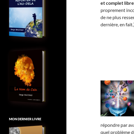
et complet libre
proprement incon
de ne plus resse
dernière, en fait.
MON DERNIER LIVRE
répondre par av
quel problème de 