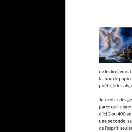
de le dire) vont 
la lune de papie
poète, je le sais, 
Je « vois » des g
parce qu’ils igno
d’ici 3 ou 400 a
une seconde
, s
de l’esprit, seu