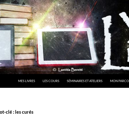
MES LIVRES
LES COURS
SÉMINAIRES ET ATELIERS
MON PARCO
t-clé : les curés