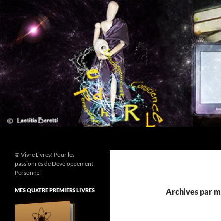
Aller
au
contenu
Recherche
© Vivre Livres! Pour les
passionnés de Développement
Personnel
MES QUATRE PREMIERS LIVRES
Archives par mo