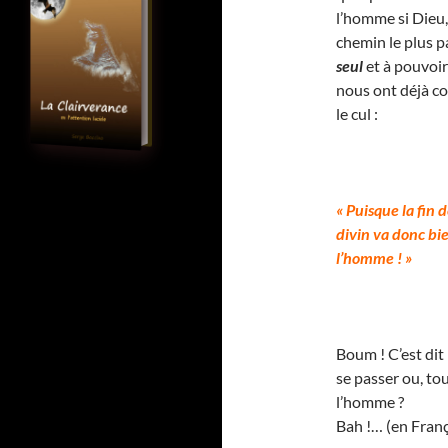
l’homme si Dieu, s
chemin le plus pa
seul
et à pouvoir
nous ont déjà co
le cul :
« Puisque la fin 
divin va donc bi
l’homme ! »
Boum ! C’est dit
se passer ou, to
l’homme ?
Bah !… (en Franç