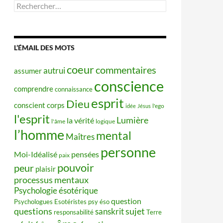
Rechercher :
L’ÉMAIL DES MOTS
coeur
commentaires
autrui
assumer
conscience
comprendre
connaissance
esprit
Dieu
conscient
corps
idée
Jésus
l'ego
l'esprit
Lumière
la vérité
l'âme
logique
l’homme
mental
Maîtres
personne
Moi-Idéalisé
pensées
paix
pouvoir
peur
plaisir
processus mentaux
Psychologie ésotérique
question
Psychologues Esotéristes
psy éso
questions
sujet
sanskrit
responsabilité
Terre