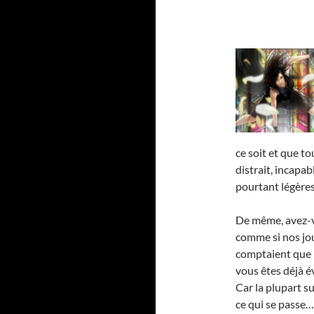
ce soit et que t
distrait, incapa
pourtant légères
De même, avez-v
comme si nos jou
comptaient que 1
vous êtes déjà év
Car la plupart s
ce qui se passe