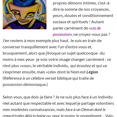
propres démons intimes, c’est-à-
dire la somme de nos croyances,
peurs, doutes et conditionnement
sociaux et spirituels ! Autant
parler carrément de «
cas de
possession
», ne croyez-vous pas ?
J’en reviens à mon exemple plus haut. Je suis en train de
converser tranquillement avec l’un d’entre vous et,
brusquement, alors que j’évoque un sujet quelconque -du
moins à mes yeux- je vois votre visage changer carrément : ce
n’est plus «
vous
», le véritable individu, qui écoutez et qui va
s’exprimer ensuite, mais
«cela»
dont le Nom est
Légion
(Référence à un célèbre verset biblique qui traite de
possession démoniaque.)
Selon vous, que dois-je faire ? Je ne suis plus face à un individu
réel autant que respectable et avec lequel je partage volontiers
mes modestes connaissances, mais
face à un Démon dont le
regard trahis déjà la haine ou, pour le moins, le ressentiment
… Vais-