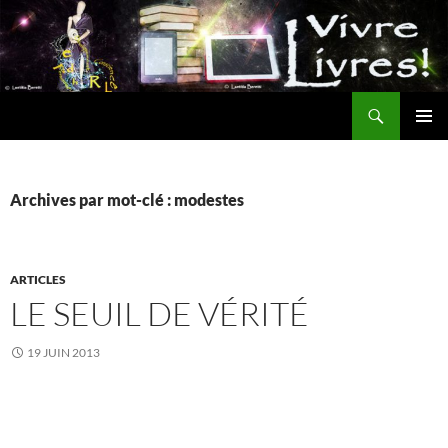
Aller
au
contenu
Recherche
MENU
PRINCI
Archives par mot-clé : modestes
ARTICLES
LE SEUIL DE VÉRITÉ
19 JUIN 2013