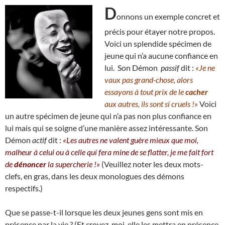
D
onnons un exemple concret et
précis pour étayer notre propos.
Voici un splendide spécimen de
jeune qui n’a aucune confiance en
lui. Son Démon
passif
dit :
«Je ne
vaux pas grand-chose, alors
essayons à tout prix de le
cacher
aux autres, ils sont si cruels !»
Voici
un autre spécimen de jeune qui n’a pas non plus confiance en
lui mais qui se soigne d’une manière assez intéressante. Son
Démon
actif
dit :
«Les autres ne valent guère mieux que moi,
malheur à celui ou à celle qui fera mine de se flatter, je me fait fort
de
dénoncer
la supercherie !»
(Veuillez noter les deux mots-
clefs, en gras, dans les deux monologues des démons
respectifs.)
Que se passe-t-il lorsque les deux jeunes gens sont mis en
présence par la vie ? (Et croyez-moi, elle les mettra en présence,