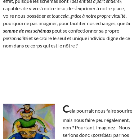
effet, puisque les schémas sont «
des entités à part entière
»,
capables de vivre à notre insu, de s’exprimer à notre place,
voire nous posséder
et tout cela, grâce à notre propre vitalité
,
pourquoi ne pas imaginer, pour faciliter nos échanges, que
la
somme de nos schémas
peut se confectionner sa propre
personnalité
et se croire le seul et unique individu digne de ce
nom dans ce corps qui est le nôtre ?
C
ela pourrait nous faire sourire
mais nous faire peur également,
non ? Pourtant, imaginez ! Nous
serions donc «
possédés
» par nos