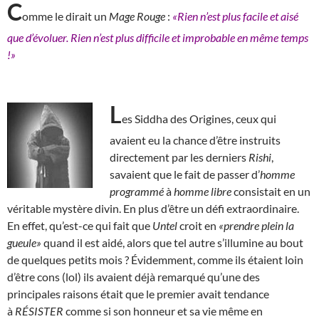
C
omme le dirait un
Mage Rouge
:
«Rien n’est plus facile et aisé
que d’évoluer. Rien n’est plus difficile et improbable en même temps
!»
L
es Siddha des Origines, ceux qui
avaient eu la chance d’être instruits
directement par les derniers
Rishi
,
savaient que le fait de passer d’
homme
programmé
à
homme libre
consistait en un
véritable mystère divin. En plus d’être un défi extraordinaire.
En effet, qu’est-ce qui fait que
Untel
croit en
«prendre plein la
gueule»
quand il est aidé, alors que tel autre s’illumine au bout
de quelques petits mois ? Évidemment, comme ils étaient loin
d’être cons (lol) ils avaient déjà remarqué qu’une des
principales raisons était que le premier avait tendance
à
RÉSISTER
comme si son honneur et sa vie même en