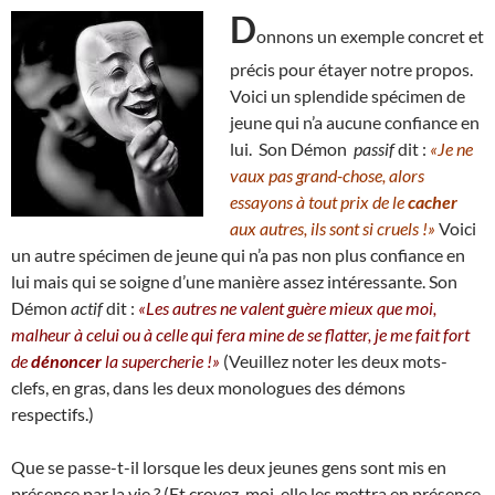
D
onnons un exemple concret et
précis pour étayer notre propos.
Voici un splendide spécimen de
jeune qui n’a aucune confiance en
lui. Son Démon
passif
dit :
«Je ne
vaux pas grand-chose, alors
essayons à tout prix de le
cacher
aux autres, ils sont si cruels !»
Voici
un autre spécimen de jeune qui n’a pas non plus confiance en
lui mais qui se soigne d’une manière assez intéressante. Son
Démon
actif
dit :
«Les autres ne valent guère mieux que moi,
malheur à celui ou à celle qui fera mine de se flatter, je me fait fort
de
dénoncer
la supercherie !»
(Veuillez noter les deux mots-
clefs, en gras, dans les deux monologues des démons
respectifs.)
Que se passe-t-il lorsque les deux jeunes gens sont mis en
présence par la vie ? (Et croyez-moi, elle les mettra en présence,