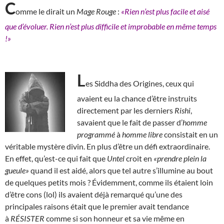
C
omme le dirait un
Mage Rouge
:
«Rien n’est plus facile et aisé
que d’évoluer. Rien n’est plus difficile et improbable en même temps
!»
L
es Siddha des Origines, ceux qui
avaient eu la chance d’être instruits
directement par les derniers
Rishi
,
savaient que le fait de passer d’
homme
programmé
à
homme libre
consistait en un
véritable mystère divin. En plus d’être un défi extraordinaire.
En effet, qu’est-ce qui fait que
Untel
croit en
«prendre plein la
gueule»
quand il est aidé, alors que tel autre s’illumine au bout
de quelques petits mois ? Évidemment, comme ils étaient loin
d’être cons (lol) ils avaient déjà remarqué qu’une des
principales raisons était que le premier avait tendance
à
RÉSISTER
comme si son honneur et sa vie même en