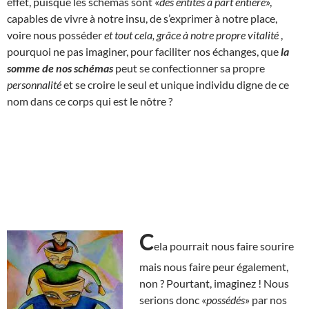
effet, puisque les schémas sont «
des entités à part entière
»,
capables de vivre à notre insu, de s’exprimer à notre place,
voire nous posséder
et tout cela, grâce à notre propre vitalité
,
pourquoi ne pas imaginer, pour faciliter nos échanges, que
la
somme de nos schémas
peut se confectionner sa propre
personnalité
et se croire le seul et unique individu digne de ce
nom dans ce corps qui est le nôtre ?
C
ela pourrait nous faire sourire
mais nous faire peur également,
non ? Pourtant, imaginez ! Nous
serions donc «
possédés
» par nos