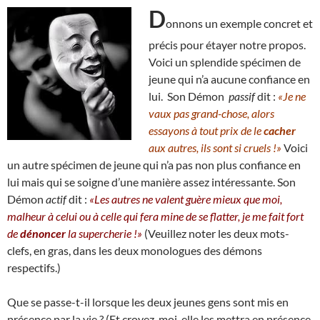
D
onnons un exemple concret et
précis pour étayer notre propos.
Voici un splendide spécimen de
jeune qui n’a aucune confiance en
lui. Son Démon
passif
dit :
«Je ne
vaux pas grand-chose, alors
essayons à tout prix de le
cacher
aux autres, ils sont si cruels !»
Voici
un autre spécimen de jeune qui n’a pas non plus confiance en
lui mais qui se soigne d’une manière assez intéressante. Son
Démon
actif
dit :
«Les autres ne valent guère mieux que moi,
malheur à celui ou à celle qui fera mine de se flatter, je me fait fort
de
dénoncer
la supercherie !»
(Veuillez noter les deux mots-
clefs, en gras, dans les deux monologues des démons
respectifs.)
Que se passe-t-il lorsque les deux jeunes gens sont mis en
présence par la vie ? (Et croyez-moi, elle les mettra en présence,