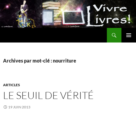
Aller
au
contenu
Recherche
MENU
PRINCI
Archives par mot-clé : nourriture
ARTICLES
LE SEUIL DE VÉRITÉ
19 JUIN 2013