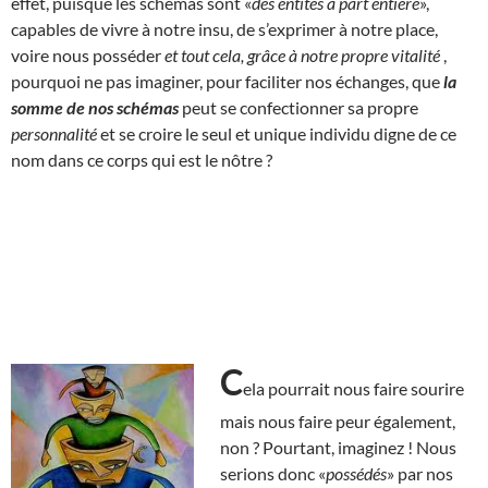
effet, puisque les schémas sont «
des entités à part entière
»,
capables de vivre à notre insu, de s’exprimer à notre place,
voire nous posséder
et tout cela, grâce à notre propre vitalité
,
pourquoi ne pas imaginer, pour faciliter nos échanges, que
la
somme de nos schémas
peut se confectionner sa propre
personnalité
et se croire le seul et unique individu digne de ce
nom dans ce corps qui est le nôtre ?
C
ela pourrait nous faire sourire
mais nous faire peur également,
non ? Pourtant, imaginez ! Nous
serions donc «
possédés
» par nos