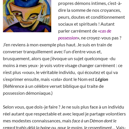
propres démons intimes, c’est-à-
dire la somme de nos croyances,
peurs, doutes et conditionnement
sociaux et spirituels ! Autant
parler carrément de «
cas de
possession
», ne croyez-vous pas ?
J’en reviens à mon exemple plus haut. Je suis en train de
converser tranquillement avec l’un d’entre vous et,
brusquement, alors que j’évoque un sujet quelconque -du
moins à mes yeux- je vois votre visage changer carrément : ce
n’est plus «
vous
», le véritable individu, qui écoutez et qui va
s’exprimer ensuite, mais
«cela»
dont le Nom est
Légion
(Référence à un célèbre verset biblique qui traite de
possession démoniaque.)
Selon vous, que dois-je faire ? Je ne suis plus face à un individu
réel autant que respectable et avec lequel je partage volontiers
mes modestes connaissances, mais
face à un Démon dont le
regard trahis déjà la haine ou, pour le moins, le ressentiment
… Vais-