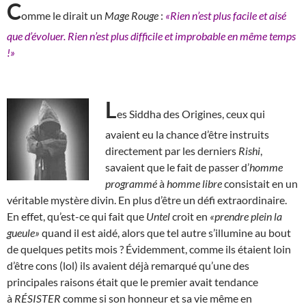
C
omme le dirait un
Mage Rouge
:
«Rien n’est plus facile et aisé
que d’évoluer. Rien n’est plus difficile et improbable en même temps
!»
L
es Siddha des Origines, ceux qui
avaient eu la chance d’être instruits
directement par les derniers
Rishi
,
savaient que le fait de passer d’
homme
programmé
à
homme libre
consistait en un
véritable mystère divin. En plus d’être un défi extraordinaire.
En effet, qu’est-ce qui fait que
Untel
croit en
«prendre plein la
gueule»
quand il est aidé, alors que tel autre s’illumine au bout
de quelques petits mois ? Évidemment, comme ils étaient loin
d’être cons (lol) ils avaient déjà remarqué qu’une des
principales raisons était que le premier avait tendance
à
RÉSISTER
comme si son honneur et sa vie même en