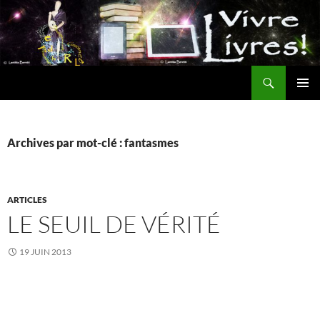
Aller
au
contenu
Recherche
MENU
PRINCI
Archives par mot-clé : fantasmes
ARTICLES
LE SEUIL DE VÉRITÉ
19 JUIN 2013