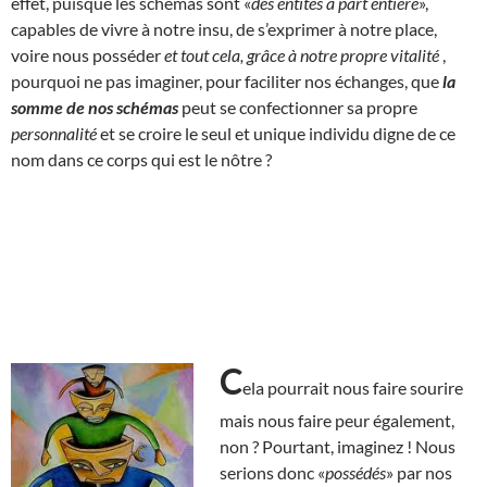
effet, puisque les schémas sont «
des entités à part entière
»,
capables de vivre à notre insu, de s’exprimer à notre place,
voire nous posséder
et tout cela, grâce à notre propre vitalité
,
pourquoi ne pas imaginer, pour faciliter nos échanges, que
la
somme de nos schémas
peut se confectionner sa propre
personnalité
et se croire le seul et unique individu digne de ce
nom dans ce corps qui est le nôtre ?
C
ela pourrait nous faire sourire
mais nous faire peur également,
non ? Pourtant, imaginez ! Nous
serions donc «
possédés
» par nos