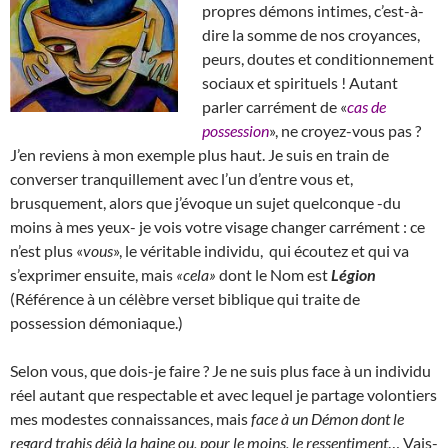
propres démons intimes, c’est-à-
dire la somme de nos croyances,
peurs, doutes et conditionnement
sociaux et spirituels ! Autant
parler carrément de «
cas de
possession
», ne croyez-vous pas ?
J’en reviens à mon exemple plus haut. Je suis en train de
converser tranquillement avec l’un d’entre vous et,
brusquement, alors que j’évoque un sujet quelconque -du
moins à mes yeux- je vois votre visage changer carrément : ce
n’est plus «
vous
», le véritable individu, qui écoutez et qui va
s’exprimer ensuite, mais
«cela»
dont le Nom est
Légion
(Référence à un célèbre verset biblique qui traite de
possession démoniaque.)
Selon vous, que dois-je faire ? Je ne suis plus face à un individu
réel autant que respectable et avec lequel je partage volontiers
mes modestes connaissances, mais
face à un Démon dont le
regard trahis déjà la haine ou, pour le moins, le ressentiment
… Vais-