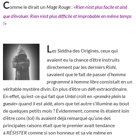
C
omme le dirait un
Mage Rouge
:
«Rien n’est plus facile et aisé
que d’évoluer. Rien n’est plus difficile et improbable en même temps
!»
L
es Siddha des Origines, ceux qui
avaient eu la chance d’être instruits
directement par les derniers
Rishi
,
savaient que le fait de passer d’
homme
programmé
à
homme libre
consistait en un
véritable mystère divin. En plus d’être un défi extraordinaire.
En effet, qu’est-ce qui fait que
Untel
croit en
«prendre plein la
gueule»
quand il est aidé, alors que tel autre s’illumine au bout
de quelques petits mois ? Évidemment, comme ils étaient loin
d’être cons (lol) ils avaient déjà remarqué qu’une des
principales raisons était que le premier avait tendance
à
RÉSISTER
comme si son honneur et sa vie même en