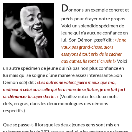
D
onnons un exemple concret et
précis pour étayer notre propos.
Voici un splendide spécimen de
jeune qui n’a aucune confiance en
lui. Son Démon
passif
dit :
«Je ne
vaux pas grand-chose, alors
essayons à tout prix de le
cacher
aux autres, ils sont si cruels !»
Voici
un autre spécimen de jeune qui n’a pas non plus confiance en
lui mais qui se soigne d’une manière assez intéressante. Son
Démon
actif
dit :
«Les autres ne valent guère mieux que moi,
malheur à celui ou à celle qui fera mine de se flatter, je me fait fort
de
dénoncer
la supercherie !»
(Veuillez noter les deux mots-
clefs, en gras, dans les deux monologues des démons
respectifs.)
Que se passe-t-il lorsque les deux jeunes gens sont mis en
présence par la vie ? (Et croyez-moi, elle les mettra en présence,