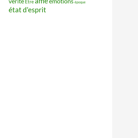
âme
vérité
émotions
Être
époque
état d'esprit