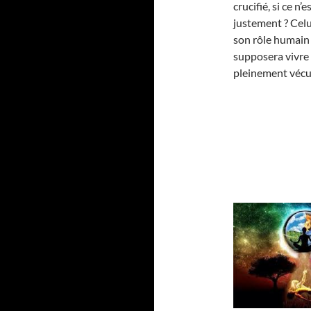
crucifié, si ce n
justement ? Celu
son rôle humain 
supposera vivre
pleinement vécue