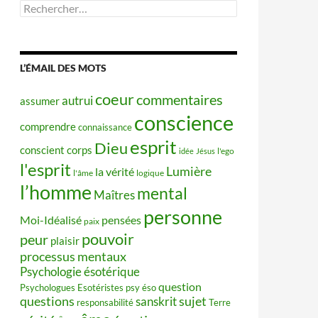
Rechercher :
L’ÉMAIL DES MOTS
coeur
commentaires
autrui
assumer
conscience
comprendre
connaissance
esprit
Dieu
conscient
corps
idée
Jésus
l'ego
l'esprit
Lumière
la vérité
l'âme
logique
l’homme
mental
Maîtres
personne
Moi-Idéalisé
pensées
paix
pouvoir
peur
plaisir
processus mentaux
Psychologie ésotérique
question
Psychologues Esotéristes
psy éso
questions
sujet
sanskrit
responsabilité
Terre