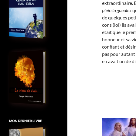
extraordinaire. E
plein la gueule»
qu
de quelques peti
cons (lol) ils a
était que le pre
honneur et sa vi
confiant et dési
pas pour autant p
en avait un de 
MON DERNIER LIVRE