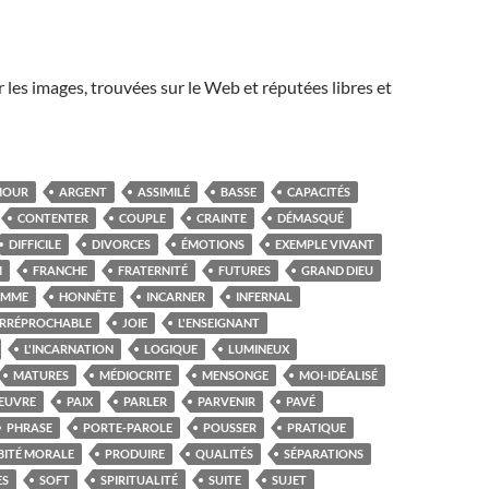
r les images, trouvées sur le Web et réputées libres et
MOUR
ARGENT
ASSIMILÉ
BASSE
CAPACITÉS
CONTENTER
COUPLE
CRAINTE
DÉMASQUÉ
DIFFICILE
DIVORCES
ÉMOTIONS
EXEMPLE VIVANT
M
FRANCHE
FRATERNITÉ
FUTURES
GRAND DIEU
OMME
HONNÊTE
INCARNER
INFERNAL
IRRÉPROCHABLE
JOIE
L'ENSEIGNANT
L'INCARNATION
LOGIQUE
LUMINEUX
MATURES
MÉDIOCRITE
MENSONGE
MOI-IDÉALISÉ
EUVRE
PAIX
PARLER
PARVENIR
PAVÉ
PHRASE
PORTE-PAROLE
POUSSER
PRATIQUE
BITÉ MORALE
PRODUIRE
QUALITÉS
SÉPARATIONS
ES
SOFT
SPIRITUALITÉ
SUITE
SUJET