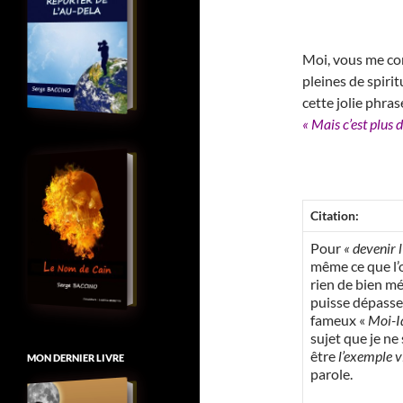
Moi, vous me con
pleines de spirit
cette jolie phras
« Mais c’est plus di
Citation:
Pour
« devenir 
même ce que l’
rien de bien mé
puisse dépasse
fameux «
Moi-I
sujet que je ne
être
l’exemple v
MON DERNIER LIVRE
parole.