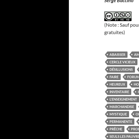
Serge Baccino
(Note : Sauf pou
gratuites)
ABAISSER
A
CERCLE VICIEUX
DÉSILLUSIONS
FAIRE
FORU
HEUREUX
H
INVENTAIRE
L'ENSEIGNEMENT
MARCHANDISE
MYSTIQUE
O
PERMANENTE
PRÊCHE
PRO
SEULS LES PAUVR