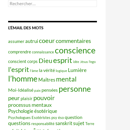
Rechercher :
L’ÉMAIL DES MOTS
coeur
commentaires
autrui
assumer
conscience
comprendre
connaissance
esprit
Dieu
conscient
corps
idée
Jésus
l'ego
l'esprit
Lumière
la vérité
l'âme
logique
l’homme
mental
Maîtres
personne
Moi-Idéalisé
pensées
paix
pouvoir
peur
plaisir
processus mentaux
Psychologie ésotérique
question
Psychologues Esotéristes
psy éso
questions
sujet
sanskrit
responsabilité
Terre