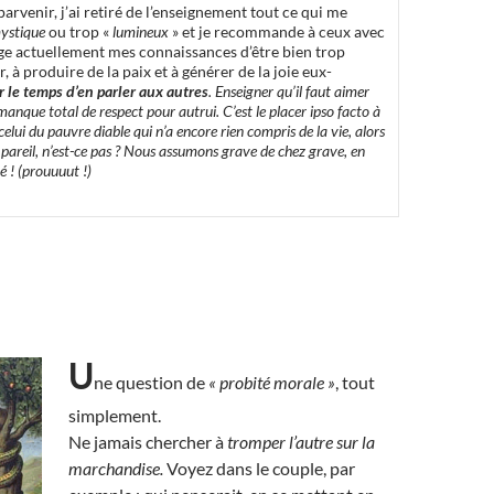
parvenir, j’ai retiré de l’enseignement tout ce qui me
ystique
ou trop «
lumineux
» et je recommande à ceux avec
age actuellement mes connaissances d’être bien trop
, à produire de la paix et à générer de la joie eux-
r le temps d’en parler aux autres
. Enseigner qu’il faut aimer
anque total de respect pour autrui. C’est le placer ipso facto à
 celui du pauvre diable qui n’a encore rien compris de la vie, alors
s pareil, n’est-ce pas ? Nous assumons grave de chez grave, en
 ! (prouuuut !)
U
ne question de
« probité morale »
, tout
simplement.
Ne jamais chercher à
tromper l’autre sur la
marchandise.
Voyez dans le couple, par