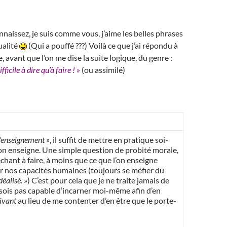
naissez, je suis comme vous, j’aime les belles phrases
ualité
(Qui a pouffé ???) Voilà ce que j’ai répondu à
e, avant que l’on me dise la suite logique, du genre :
fficile à dire qu’à faire ! »
(ou assimilé)
l’enseignement »
, il suffit de mettre en pratique soi-
on enseigne. Une simple question de probité morale,
chant à faire, à moins que ce que l’on enseigne
r nos capacités humaines (toujours se méfier du
déalisé.
») C’est pour cela que je ne traite jamais de
 sois pas capable d’incarner moi-même afin d’en
ivant
au lieu de me contenter d’en être que le porte-