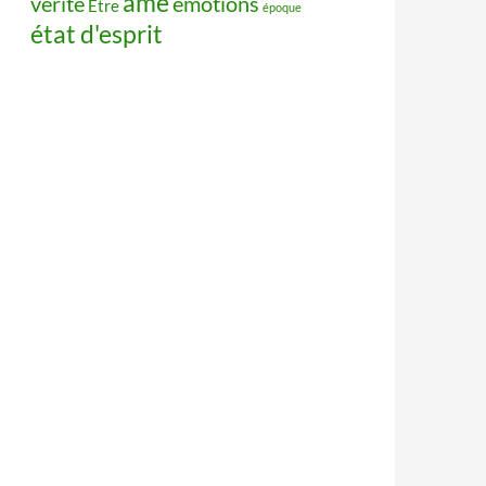
âme
vérité
émotions
Être
époque
état d'esprit