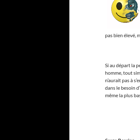
pas bien élevé, 
Si au départ la 
homme, tout simp
n’aurait pas à s
dans le besoin d’
même la plus bas