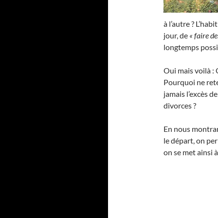
à l’autre ? L’hab
jour, de
« faire de
longtemps possib
Oui mais voilà :
Pourquoi ne reten
jamais l’excès de
divorces ?
En nous montrant
le départ, on per
on se met ainsi à