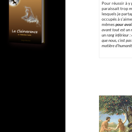
Pour réussir à y 
paraissait trop
m
lesquels je part
occupés à s’aimer
mêmes
pour avoi
avant tout est un m
un rang inférieur :
que nous, c’est pa
matière d’humanité