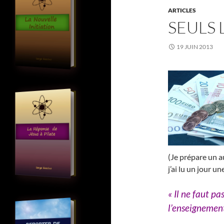
ARTICLES
SEULS 
19 JUIN 2013
(Je prépare un au
j’ai lu un jour u
« Il ne faut p
l’enseignement