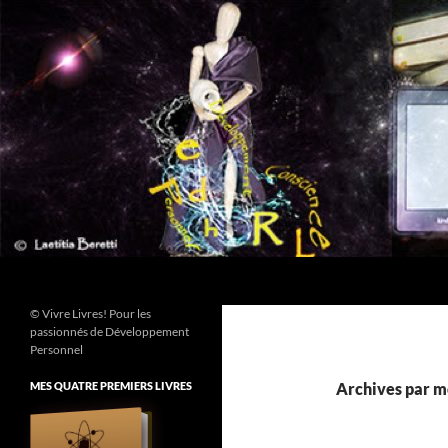
Aller
au
contenu
Recherche
© Vivre Livres! Pour les
passionnés de Développement
Personnel
MES QUATRE PREMIERS LIVRES
Archives par mo