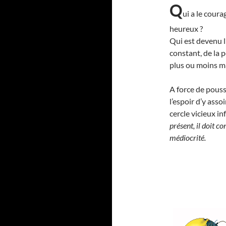
Q
ui a le coura
heureux ?
Qui est devenu l
constant, de la 
plus ou moins m
A force de pouss
l’espoir d’y ass
cercle vicieux in
présent, il doit c
médiocrité.