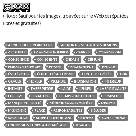
(Note : Sauf pour les images, trouvées sur le Web et réputées
libres et gratuites)
À UNE ÉCHELLE PLANÉTAIRE
AFFRONTER SES PROPRES DÉMONS
ALTRUISTE
CAMION DE POMPIER
CAPRICE
COMPASSION
CONSCIENCE
CONSCIENTS
DEDANS
DÉMUNI
ÉMISSION TÉLÉVISÉE
ENFANT
ENGOUEMENT
ÉPOQUE
ÉSOTÉRIKOS
ÉTUDES D'ÉSOTÉRISME
FEINTE OU AVÉRÉE
FUIR
GRACES
HURLER
INCENDIE
INDIGNATION
INTÉRIEUR
INTIMITÉ
L'ABBÉ PIERRE
L'AIDE
L'ENJEU
LA SPIRITUALITÉ
LÉGITIME
LES AUTRES
LES MISSIONS DE FUITE
LUMINEUSE
MANQUE DE LIBERTÉ
MÉDECIN SANS-FRONTIÈRE
MISSION
MISSIONNÉ
PLACE
RESPONSABILITÉS
S'ÉLUDER
SACERDOCE
SE SENTIR IMPORTANT
SIRÈNES
SOEUR TÉRÉSA
UNE MISSION DE NIVEAU PLANÉTAIRE
VISAGES