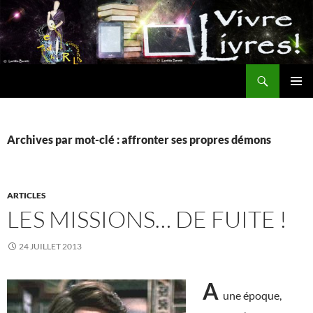
Aller
au
contenu
Recherche
MENU
PRINCI
Archives par mot-clé : affronter ses propres démons
ARTICLES
LES MISSIONS… DE FUITE !
24 JUILLET 2013
A
une époque,