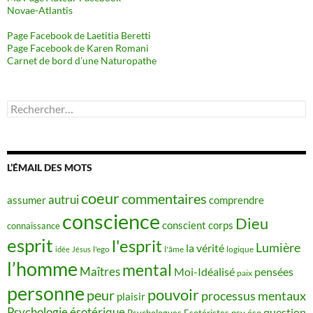
Novae-Atlantis
Page Facebook de Laetitia Beretti
Page Facebook de Karen Romani
Carnet de bord d’une Naturopathe
Rechercher :
L’ÉMAIL DES MOTS
coeur
commentaires
autrui
assumer
comprendre
conscience
Dieu
conscient
corps
connaissance
esprit
l'esprit
Lumière
la vérité
idée
Jésus
l'ego
l'âme
logique
l’homme
mental
Maîtres
Moi-Idéalisé
pensées
paix
personne
pouvoir
peur
processus mentaux
plaisir
Psychologie ésotérique
question
Psychologues Esotéristes
psy éso