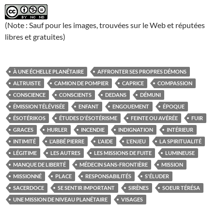
(Note : Sauf pour les images, trouvées sur le Web et réputées
libres et gratuites)
À UNE ÉCHELLE PLANÉTAIRE
AFFRONTER SES PROPRES DÉMONS
ALTRUISTE
CAMION DE POMPIER
CAPRICE
COMPASSION
CONSCIENCE
CONSCIENTS
DEDANS
DÉMUNI
ÉMISSION TÉLÉVISÉE
ENFANT
ENGOUEMENT
ÉPOQUE
ÉSOTÉRIKOS
ÉTUDES D'ÉSOTÉRISME
FEINTE OU AVÉRÉE
FUIR
GRACES
HURLER
INCENDIE
INDIGNATION
INTÉRIEUR
INTIMITÉ
L'ABBÉ PIERRE
L'AIDE
L'ENJEU
LA SPIRITUALITÉ
LÉGITIME
LES AUTRES
LES MISSIONS DE FUITE
LUMINEUSE
MANQUE DE LIBERTÉ
MÉDECIN SANS-FRONTIÈRE
MISSION
MISSIONNÉ
PLACE
RESPONSABILITÉS
S'ÉLUDER
SACERDOCE
SE SENTIR IMPORTANT
SIRÈNES
SOEUR TÉRÉSA
UNE MISSION DE NIVEAU PLANÉTAIRE
VISAGES