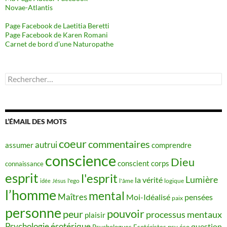
Novae-Atlantis
Page Facebook de Laetitia Beretti
Page Facebook de Karen Romani
Carnet de bord d’une Naturopathe
Rechercher :
L’ÉMAIL DES MOTS
coeur
commentaires
autrui
assumer
comprendre
conscience
Dieu
conscient
corps
connaissance
esprit
l'esprit
Lumière
la vérité
idée
Jésus
l'ego
l'âme
logique
l’homme
mental
Maîtres
Moi-Idéalisé
pensées
paix
personne
pouvoir
peur
processus mentaux
plaisir
Psychologie ésotérique
question
Psychologues Esotéristes
psy éso