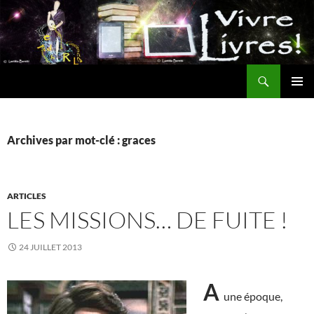
Aller
au
contenu
Recherche
MENU
PRINCI
Archives par mot-clé : graces
ARTICLES
LES MISSIONS… DE FUITE !
24 JUILLET 2013
A
une époque,