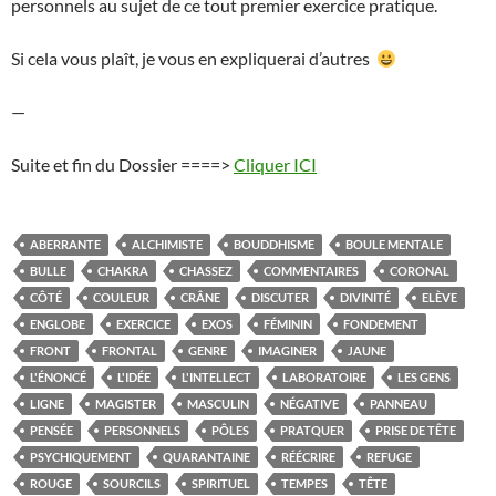
personnels au sujet de ce tout premier exercice pratique.
Si cela vous plaît, je vous en expliquerai d’autres
—
Suite et fin du Dossier ====>
Cliquer ICI
ABERRANTE
ALCHIMISTE
BOUDDHISME
BOULE MENTALE
BULLE
CHAKRA
CHASSEZ
COMMENTAIRES
CORONAL
CÔTÉ
COULEUR
CRÂNE
DISCUTER
DIVINITÉ
ELÈVE
ENGLOBE
EXERCICE
EXOS
FÉMININ
FONDEMENT
FRONT
FRONTAL
GENRE
IMAGINER
JAUNE
L'ÉNONCÉ
L'IDÉE
L'INTELLECT
LABORATOIRE
LES GENS
LIGNE
MAGISTER
MASCULIN
NÉGATIVE
PANNEAU
PENSÉE
PERSONNELS
PÔLES
PRATQUER
PRISE DE TÊTE
PSYCHIQUEMENT
QUARANTAINE
RÉÉCRIRE
REFUGE
ROUGE
SOURCILS
SPIRITUEL
TEMPES
TÊTE