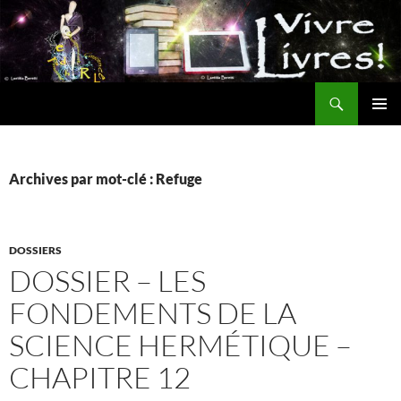
Aller
au
contenu
Recherche
MENU
PRINCI
Archives par mot-clé : Refuge
DOSSIERS
DOSSIER – LES
FONDEMENTS DE LA
SCIENCE HERMÉTIQUE –
CHAPITRE 12