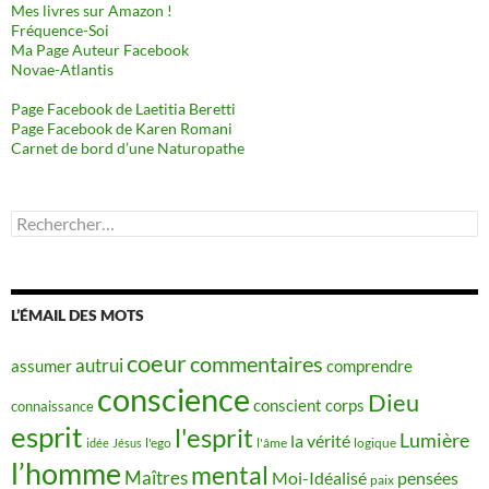
Mes livres sur Amazon !
Fréquence-Soi
Ma Page Auteur Facebook
Novae-Atlantis
Page Facebook de Laetitia Beretti
Page Facebook de Karen Romani
Carnet de bord d’une Naturopathe
Rechercher :
L’ÉMAIL DES MOTS
coeur
commentaires
autrui
assumer
comprendre
conscience
Dieu
conscient
corps
connaissance
esprit
l'esprit
Lumière
la vérité
idée
Jésus
l'ego
l'âme
logique
l’homme
mental
Maîtres
Moi-Idéalisé
pensées
paix