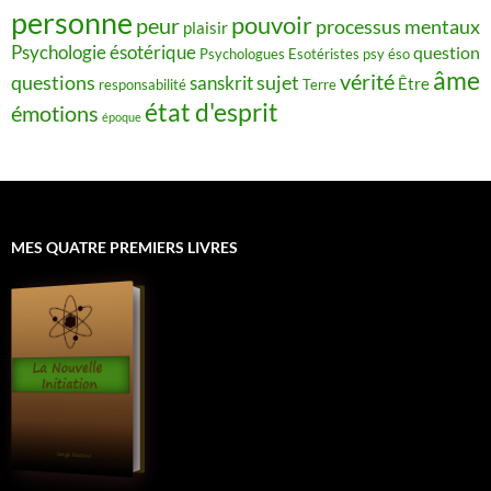
personne
pouvoir
peur
processus mentaux
plaisir
Psychologie ésotérique
question
Psychologues Esotéristes
psy éso
âme
vérité
questions
sujet
sanskrit
Être
responsabilité
Terre
état d'esprit
émotions
époque
MES QUATRE PREMIERS LIVRES