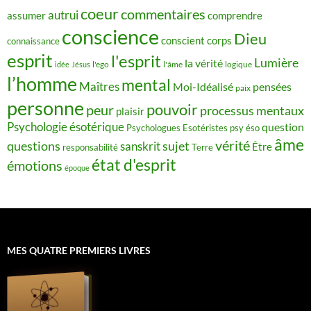
coeur
commentaires
autrui
assumer
comprendre
conscience
Dieu
conscient
corps
connaissance
esprit
l'esprit
Lumière
la vérité
idée
Jésus
l'ego
l'âme
logique
l’homme
mental
Maîtres
Moi-Idéalisé
pensées
paix
personne
pouvoir
peur
processus mentaux
plaisir
Psychologie ésotérique
question
Psychologues Esotéristes
psy éso
âme
vérité
questions
sujet
sanskrit
Être
responsabilité
Terre
état d'esprit
émotions
époque
MES QUATRE PREMIERS LIVRES