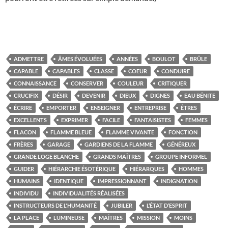
ADMETTRE
ÂMES ÉVOLUÉES
ANNÉES
BOULOT
BRÛLE
CAPABLE
CAPABLES
CLASSE
COEUR
CONDUIRE
CONNAISSANCE
CONSERVER
COULEUR
CRITIQUER
CRUCIFIX
DÉSIR
DEVENIR
DIEUX
DIGNES
EAU BÉNITE
ÉCRIRE
EMPORTER
ENSEIGNER
ENTREPRISE
ÊTRES
EXCELLENTS
EXPRIMER
FACILE
FANTAISISTES
FEMMES
FLACON
FLAMME BLEUE
FLAMME VIVANTE
FONCTION
FRÈRES
GARAGE
GARDIENS DE LA FLAMME
GÉNÉREUX
GRANDE LOGE BLANCHE
GRANDS MAÎTRES
GROUPE INFORMEL
GUIDER
HIÉRARCHIE ÉSOTÉRIQUE
HIÉRARQUES
HOMMES
HUMAINS
IDENTIQUE
IMPRESSIONNANT
INDIGNATION
INDIVIDU
INDIVIDUALITÉS RÉALISÉES
INSTRUCTEURS DE L'HUMANITÉ
JUBILER
L’ÉTAT D’ESPRIT
LA PLACE
LUMINEUSE
MAÎTRES
MISSION
MOINS