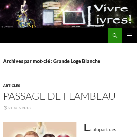
Aller
au
contenu
Recherche
MENU
PRINCI
Archives par mot-clé : Grande Loge Blanche
ARTICLES
PASSAGE DE FLAMBEAU
21 JUIN 2013
L
a plupart des