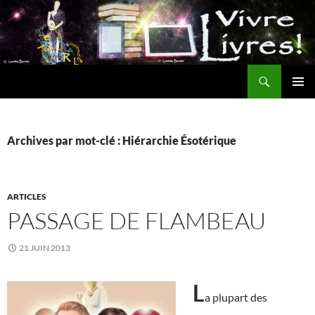
Aller
au
contenu
Recherche
MENU
PRINCI
Archives par mot-clé : Hiérarchie Ésotérique
ARTICLES
PASSAGE DE FLAMBEAU
21 JUIN 2013
L
a plupart des