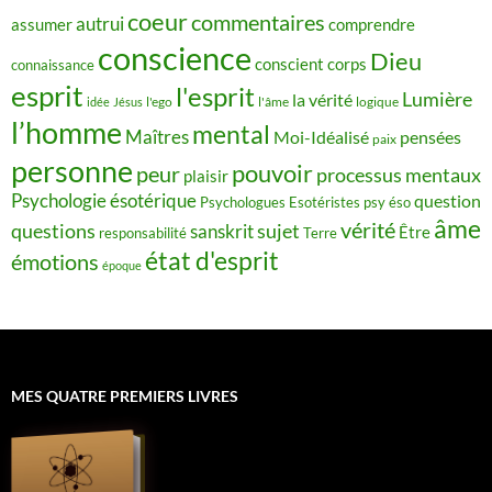
coeur
commentaires
autrui
assumer
comprendre
conscience
Dieu
conscient
corps
connaissance
esprit
l'esprit
Lumière
la vérité
idée
Jésus
l'ego
l'âme
logique
l’homme
mental
Maîtres
Moi-Idéalisé
pensées
paix
personne
pouvoir
peur
processus mentaux
plaisir
Psychologie ésotérique
question
Psychologues Esotéristes
psy éso
âme
vérité
questions
sujet
sanskrit
Être
responsabilité
Terre
état d'esprit
émotions
époque
MES QUATRE PREMIERS LIVRES