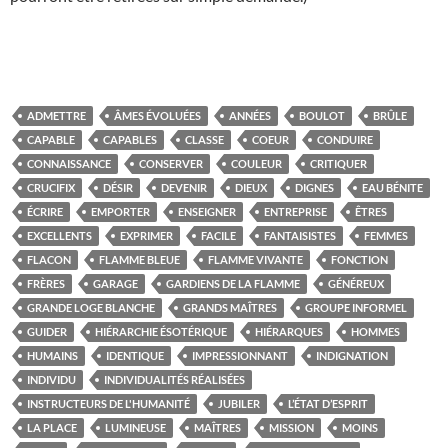
ADMETTRE
ÂMES ÉVOLUÉES
ANNÉES
BOULOT
BRÛLE
CAPABLE
CAPABLES
CLASSE
COEUR
CONDUIRE
CONNAISSANCE
CONSERVER
COULEUR
CRITIQUER
CRUCIFIX
DÉSIR
DEVENIR
DIEUX
DIGNES
EAU BÉNITE
ÉCRIRE
EMPORTER
ENSEIGNER
ENTREPRISE
ÊTRES
EXCELLENTS
EXPRIMER
FACILE
FANTAISISTES
FEMMES
FLACON
FLAMME BLEUE
FLAMME VIVANTE
FONCTION
FRÈRES
GARAGE
GARDIENS DE LA FLAMME
GÉNÉREUX
GRANDE LOGE BLANCHE
GRANDS MAÎTRES
GROUPE INFORMEL
GUIDER
HIÉRARCHIE ÉSOTÉRIQUE
HIÉRARQUES
HOMMES
HUMAINS
IDENTIQUE
IMPRESSIONNANT
INDIGNATION
INDIVIDU
INDIVIDUALITÉS RÉALISÉES
INSTRUCTEURS DE L'HUMANITÉ
JUBILER
L’ÉTAT D’ESPRIT
LA PLACE
LUMINEUSE
MAÎTRES
MISSION
MOINS