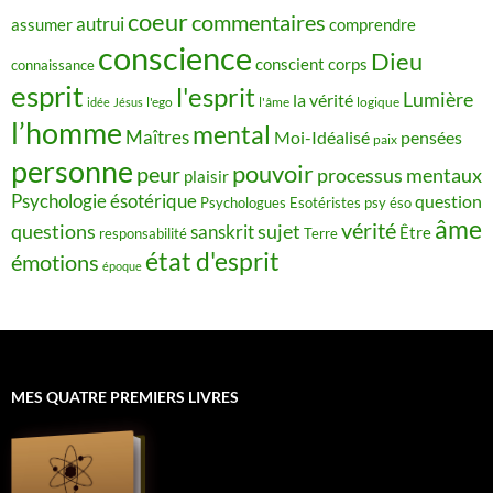
coeur
commentaires
autrui
assumer
comprendre
conscience
Dieu
conscient
corps
connaissance
esprit
l'esprit
Lumière
la vérité
idée
Jésus
l'ego
l'âme
logique
l’homme
mental
Maîtres
Moi-Idéalisé
pensées
paix
personne
pouvoir
peur
processus mentaux
plaisir
Psychologie ésotérique
question
Psychologues Esotéristes
psy éso
âme
vérité
questions
sujet
sanskrit
Être
responsabilité
Terre
état d'esprit
émotions
époque
MES QUATRE PREMIERS LIVRES