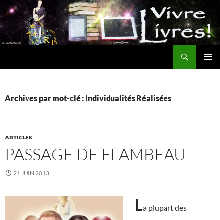
Aller
au
contenu
Recherche
MENU
PRINCI
Archives par mot-clé : Individualités Réalisées
ARTICLES
PASSAGE DE FLAMBEAU
21 JUIN 2013
L
a plupart des