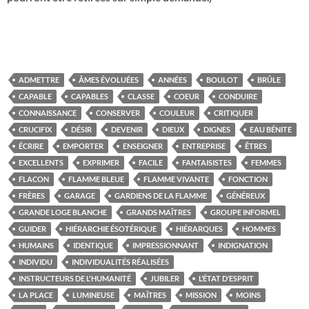
ADMETTRE
ÂMES ÉVOLUÉES
ANNÉES
BOULOT
BRÛLE
CAPABLE
CAPABLES
CLASSE
COEUR
CONDUIRE
CONNAISSANCE
CONSERVER
COULEUR
CRITIQUER
CRUCIFIX
DÉSIR
DEVENIR
DIEUX
DIGNES
EAU BÉNITE
ÉCRIRE
EMPORTER
ENSEIGNER
ENTREPRISE
ÊTRES
EXCELLENTS
EXPRIMER
FACILE
FANTAISISTES
FEMMES
FLACON
FLAMME BLEUE
FLAMME VIVANTE
FONCTION
FRÈRES
GARAGE
GARDIENS DE LA FLAMME
GÉNÉREUX
GRANDE LOGE BLANCHE
GRANDS MAÎTRES
GROUPE INFORMEL
GUIDER
HIÉRARCHIE ÉSOTÉRIQUE
HIÉRARQUES
HOMMES
HUMAINS
IDENTIQUE
IMPRESSIONNANT
INDIGNATION
INDIVIDU
INDIVIDUALITÉS RÉALISÉES
INSTRUCTEURS DE L'HUMANITÉ
JUBILER
L’ÉTAT D’ESPRIT
LA PLACE
LUMINEUSE
MAÎTRES
MISSION
MOINS