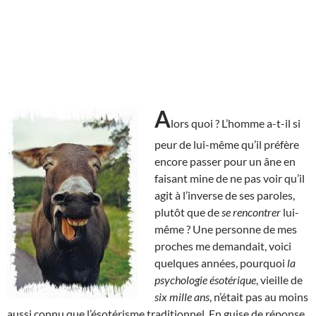
A
lors quoi ? L’homme a-t-il si
peur de lui-même qu’il préfère
encore passer pour un âne en
faisant mine de ne pas voir qu’il
agit à l’inverse de ses paroles,
plutôt que de
se rencontrer
lui-
même ? Une personne de mes
proches me demandait, voici
quelques années, pourquoi
la
psychologie ésotérique
, vieille de
six mille ans
, n’était pas au moins
aussi connu que l’ésotérisme traditionnel. En guise de réponse,