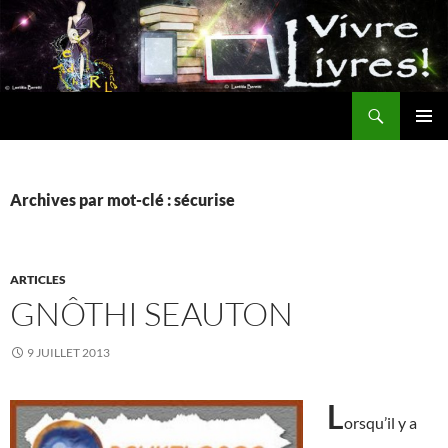
Aller
au
contenu
Recherche
MENU
PRINCI
Archives par mot-clé : sécurise
ARTICLES
GNÔTHI SEAUTON
9 JUILLET 2013
L
orsqu’il y a