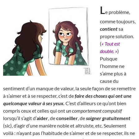
L
e problème,
comme toujours,
contient
sa
propre solution.
(
« Tout est
double. »
)
Puisque
l’homme ne
s’aime plus à
cause du
sentiment d’un manque de valeur, la seule façon de se remettre
à s’aimer et à se respecter, c’est de
faire des choses qui ont une
quelconque valeur à ses yeux.
C’est d’ailleurs ce qu’ont bien
compris ceux et celles qui ont
un comportement compulsif
lorsqu’il s’agit d’
aider
, de
conseiller
, de
soigner gratuitement
(sic), d’agir d’une manière noble et altruiste, etc. Seulement
voilà : n’ayant pas l’habitude de s’aimer et de se respecter, ils ne