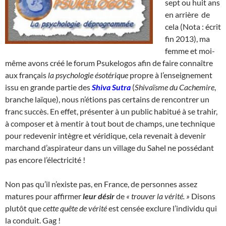
sept ou huit ans
en arrière de
cela (Nota : écrit
fin 2013), ma
femme et moi-
même avons créé le forum Psukelogos afin de faire connaître
aux français
la psychologie ésotérique
propre à l’enseignement
issu en grande partie des
Shiva Sutra
(
Shivaïsme du Cachemire
,
branche laïque), nous n’étions pas certains de rencontrer un
franc succès. En effet, présenter à un public habitué à se trahir,
à composer et à mentir à tout bout de champs, une technique
pour redevenir intègre et véridique, cela revenait à devenir
marchand d’aspirateur dans un village du Sahel ne possédant
pas encore l’électricité !
Non pas qu’il n’existe pas, en France, de personnes assez
matures pour affirmer
leur désir
de
« trouver la vérité. »
Disons
plutôt que
cette quête de vérité
est censée exclure l’individu qui
la conduit. Gag !