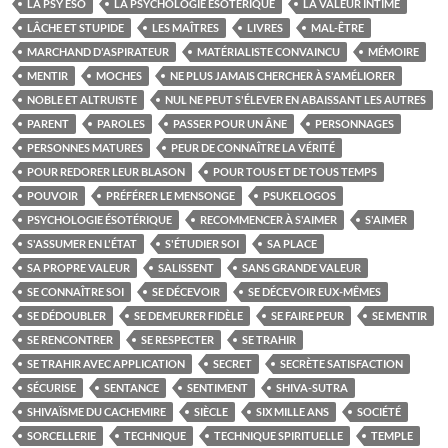
LA PSY ÉSO
LA PSYCHOLOGIE ÉSOTÉRIQUE
LA VALEUR INTIME
LÂCHE ET STUPIDE
LES MAÎTRES
LIVRES
MAL-ÊTRE
MARCHAND D'ASPIRATEUR
MATÉRIALISTE CONVAINCU
MÉMOIRE
MENTIR
MOCHES
NE PLUS JAMAIS CHERCHER À S'AMÉLIORER
NOBLE ET ALTRUISTE
NUL NE PEUT S'ÉLEVER EN ABAISSANT LES AUTRES
PARENT
PAROLES
PASSER POUR UN ÂNE
PERSONNAGES
PERSONNES MATURES
PEUR DE CONNAÎTRE LA VÉRITÉ
POUR REDORER LEUR BLASON
POUR TOUS ET DE TOUS TEMPS
POUVOIR
PRÉFÉRER LE MENSONGE
PSUKELOGOS
PSYCHOLOGIE ÉSOTÉRIQUE
RECOMMENCER À S'AIMER
S'AIMER
S'ASSUMER EN L'ÉTAT
S'ÉTUDIER SOI
SA PLACE
SA PROPRE VALEUR
SALISSENT
SANS GRANDE VALEUR
SE CONNAÎTRE SOI
SE DÉCEVOIR
SE DÉCEVOIR EUX-MÊMES
SE DÉDOUBLER
SE DEMEURER FIDÈLE
SE FAIRE PEUR
SE MENTIR
SE RENCONTRER
SE RESPECTER
SE TRAHIR
SE TRAHIR AVEC APPLICATION
SECRET
SECRÈTE SATISFACTION
SÉCURISE
SENTANCE
SENTIMENT
SHIVA-SUTRA
SHIVAÏSME DU CACHEMIRE
SIÈCLE
SIX MILLE ANS
SOCIÉTÉ
SORCELLERIE
TECHNIQUE
TECHNIQUE SPIRITUELLE
TEMPLE