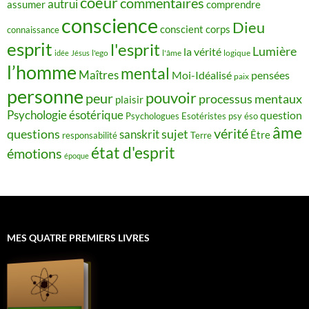
coeur
commentaires
autrui
assumer
comprendre
conscience
Dieu
conscient
corps
connaissance
esprit
l'esprit
Lumière
la vérité
idée
Jésus
l'ego
l'âme
logique
l’homme
mental
Maîtres
Moi-Idéalisé
pensées
paix
personne
pouvoir
peur
processus mentaux
plaisir
Psychologie ésotérique
question
Psychologues Esotéristes
psy éso
âme
vérité
questions
sujet
sanskrit
Être
responsabilité
Terre
état d'esprit
émotions
époque
MES QUATRE PREMIERS LIVRES