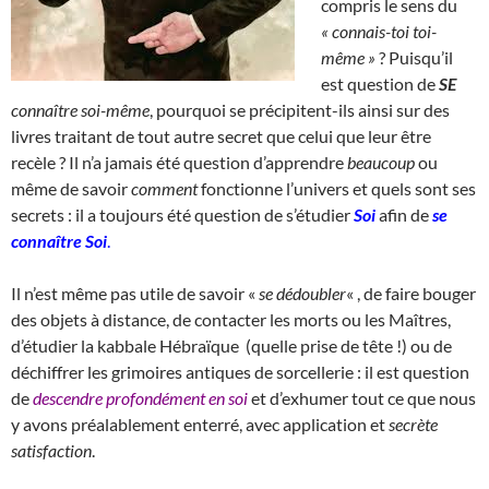
compris le sens du
« connais-toi toi-
même »
? Puisqu’il
est question de
SE
connaître soi-même
, pourquoi se précipitent-ils ainsi sur des
livres traitant de tout autre secret que celui que leur être
recèle ? Il n’a jamais été question d’apprendre
beaucoup
ou
même de savoir
comment
fonctionne l’univers et quels sont ses
secrets : il a toujours été question de s’étudier
Soi
afin de
se
connaître Soi
.
Il n’est même pas utile de savoir «
se dédoubler
« , de faire bouger
des objets à distance, de contacter les morts ou les Maîtres,
d’étudier la kabbale Hébraïque (quelle prise de tête !) ou de
déchiffrer les grimoires antiques de sorcellerie : il est question
de
descendre profondément en soi
et d’exhumer tout ce que nous
y avons préalablement enterré, avec application et
secrète
satisfaction
.