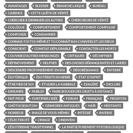
AVANTAGES
BLESSER
BRANCHE LAÏQUE
BUREAU
CARENCE
CETTE QUÊTE DE VÉRITÉ
CHERCHER À DIMINUER LES AUTRES
CHERCHEURS DE VÉRITÉ
COLLÈGUE
COMPORTEMENT
COMPORTEMENT COMPULSIF
COMPOSER
CONDAMNER
CONNAIS-TOI TOI-MÊME ET TU CONNAÎTRAS L'UNIVERS ET LES DIEUX
CONSCIENT
CONSTAT DÉPLORABLE
CONTACTER LES MORTS
COUVRIR D'AUTRES MENSONGES
CRITIQUER
DÉCHIFFRER
DÉFINITIVEMENT
DELPHES
DES CHOSES DÉRANGEANTES ET LAIDES
DESCENDRE PROFONDÉMENT EN SOI
DÉSOBÉISSANCE
ENTERRÉ
ÉSOTÉRIQUE
ÉSOTÉRISTE EN HERBE
ÉTAT D'ESPRIT
ÊTRE FIER DE SOI
ÉTUDIER LA KABBALE
EXAGÉRÉ
EXCLURE
EXHUMER
FAIBLES
FAIRE BOUGER DES OBJETS À DISTANCE
FAIT PEUR
FORTIFIER L'IDÉE
FORUM
FRANÇAIS
FRONTON
GNÔTHI SEAUTON
GRIMOIRES ANTIQUES
HAÏR
HÉSITANTE
HORREUR
IMAGE DE VOUS-MÊMES
INTÉGRÉ
INVERSE
L'ÉLECTRICITÉ
L'IMAGE
L'INDIVIDU
L’ÉSOTÉRISME TRADITIONNEL
LA PARTIE PUREMENT PSYCHOLOGIQUE