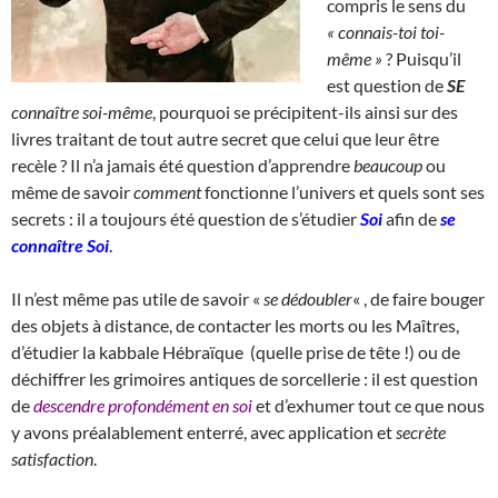
compris le sens du
« connais-toi toi-
même »
? Puisqu’il
est question de
SE
connaître soi-même
, pourquoi se précipitent-ils ainsi sur des
livres traitant de tout autre secret que celui que leur être
recèle ? Il n’a jamais été question d’apprendre
beaucoup
ou
même de savoir
comment
fonctionne l’univers et quels sont ses
secrets : il a toujours été question de s’étudier
Soi
afin de
se
connaître Soi
.
Il n’est même pas utile de savoir «
se dédoubler
« , de faire bouger
des objets à distance, de contacter les morts ou les Maîtres,
d’étudier la kabbale Hébraïque (quelle prise de tête !) ou de
déchiffrer les grimoires antiques de sorcellerie : il est question
de
descendre profondément en soi
et d’exhumer tout ce que nous
y avons préalablement enterré, avec application et
secrète
satisfaction
.