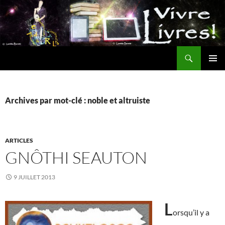
Aller
au
contenu
Recherche
MENU
PRINCI
Archives par mot-clé : noble et altruiste
ARTICLES
GNÔTHI SEAUTON
9 JUILLET 2013
L
orsqu’il y a