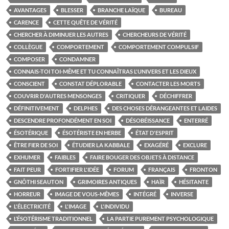
AVANTAGES
BLESSER
BRANCHE LAÏQUE
BUREAU
CARENCE
CETTE QUÊTE DE VÉRITÉ
CHERCHER À DIMINUER LES AUTRES
CHERCHEURS DE VÉRITÉ
COLLÈGUE
COMPORTEMENT
COMPORTEMENT COMPULSIF
COMPOSER
CONDAMNER
CONNAIS-TOI TOI-MÊME ET TU CONNAÎTRAS L'UNIVERS ET LES DIEUX
CONSCIENT
CONSTAT DÉPLORABLE
CONTACTER LES MORTS
COUVRIR D'AUTRES MENSONGES
CRITIQUER
DÉCHIFFRER
DÉFINITIVEMENT
DELPHES
DES CHOSES DÉRANGEANTES ET LAIDES
DESCENDRE PROFONDÉMENT EN SOI
DÉSOBÉISSANCE
ENTERRÉ
ÉSOTÉRIQUE
ÉSOTÉRISTE EN HERBE
ÉTAT D'ESPRIT
ÊTRE FIER DE SOI
ÉTUDIER LA KABBALE
EXAGÉRÉ
EXCLURE
EXHUMER
FAIBLES
FAIRE BOUGER DES OBJETS À DISTANCE
FAIT PEUR
FORTIFIER L'IDÉE
FORUM
FRANÇAIS
FRONTON
GNÔTHI SEAUTON
GRIMOIRES ANTIQUES
HAÏR
HÉSITANTE
HORREUR
IMAGE DE VOUS-MÊMES
INTÉGRÉ
INVERSE
L'ÉLECTRICITÉ
L'IMAGE
L'INDIVIDU
L’ÉSOTÉRISME TRADITIONNEL
LA PARTIE PUREMENT PSYCHOLOGIQUE