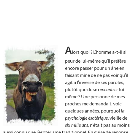
A
lors quoi ? L’homme a-t-il si
peur de lui-même qu’il préfère
encore passer pour un âne en
faisant mine de ne pas voir qu’il
agit à l’inverse de ses paroles,
plutôt que de
se rencontrer
lui-
même ? Une personne de mes
proches me demandait, voici
quelques années, pourquoi
la
psychologie ésotérique
, vieille de
six mille ans
, n’était pas au moins
aussi connu que l’ésotérisme traditionnel. En guise de réponse,