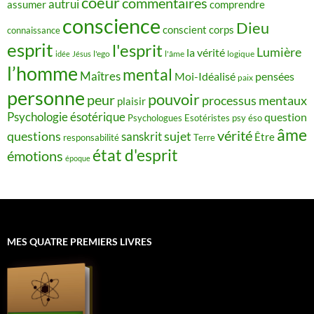
coeur
commentaires
autrui
assumer
comprendre
conscience
Dieu
conscient
corps
connaissance
esprit
l'esprit
Lumière
la vérité
idée
Jésus
l'ego
l'âme
logique
l’homme
mental
Maîtres
Moi-Idéalisé
pensées
paix
personne
pouvoir
peur
processus mentaux
plaisir
Psychologie ésotérique
question
Psychologues Esotéristes
psy éso
âme
vérité
questions
sujet
sanskrit
Être
responsabilité
Terre
état d'esprit
émotions
époque
MES QUATRE PREMIERS LIVRES