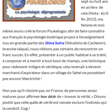
sept ou huit ans
en arrière de
cela (Nota : écrit
fin 2013), ma
femme et moi-
même avons créé le forum Psukelogos afin de faire connaître
aux français
la psychologie ésotérique
propre à l’enseignement
issu en grande partie des
Shiva Sutra
(
Shivaïsme du Cachemire
,
branche laïque), nous n’étions pas certains de rencontrer un
franc succès. En effet, présenter à un public habitué à se trahir,
à composer et à mentir à tout bout de champs, une technique
pour redevenir intègre et véridique, cela revenait à devenir
marchand d’aspirateur dans un village du Sahel ne possédant
pas encore l’électricité !
Non pas qu’il n’existe pas, en France, de personnes assez
matures pour affirmer
leur désir
de
« trouver la vérité. »
Disons
plutôt que
cette quête de vérité
est censée exclure l’individu qui
la conduit. Gag !