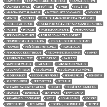
LA PSY ÉSO
LA PSYCHOLOGIE ÉSOTÉRIQUE
LA VALEUR INTIME
LÂCHE ET STUPIDE
LES MAÎTRES
LIVRES
MAL-ÊTRE
MARCHAND D'ASPIRATEUR
MATÉRIALISTE CONVAINCU
MÉMOIRE
MENTIR
MOCHES
NE PLUS JAMAIS CHERCHER À S'AMÉLIORER
NOBLE ET ALTRUISTE
NUL NE PEUT S'ÉLEVER EN ABAISSANT LES AUTRES
PARENT
PAROLES
PASSER POUR UN ÂNE
PERSONNAGES
PERSONNES MATURES
PEUR DE CONNAÎTRE LA VÉRITÉ
POUR REDORER LEUR BLASON
POUR TOUS ET DE TOUS TEMPS
POUVOIR
PRÉFÉRER LE MENSONGE
PSUKELOGOS
PSYCHOLOGIE ÉSOTÉRIQUE
RECOMMENCER À S'AIMER
S'AIMER
S'ASSUMER EN L'ÉTAT
S'ÉTUDIER SOI
SA PLACE
SA PROPRE VALEUR
SALISSENT
SANS GRANDE VALEUR
SE CONNAÎTRE SOI
SE DÉCEVOIR
SE DÉCEVOIR EUX-MÊMES
SE DÉDOUBLER
SE DEMEURER FIDÈLE
SE FAIRE PEUR
SE MENTIR
SE RENCONTRER
SE RESPECTER
SE TRAHIR
SE TRAHIR AVEC APPLICATION
SECRET
SECRÈTE SATISFACTION
SÉCURISE
SENTANCE
SENTIMENT
SHIVA-SUTRA
SHIVAÏSME DU CACHEMIRE
SIÈCLE
SIX MILLE ANS
SOCIÉTÉ
SORCELLERIE
TECHNIQUE
TECHNIQUE SPIRITUELLE
TEMPLE