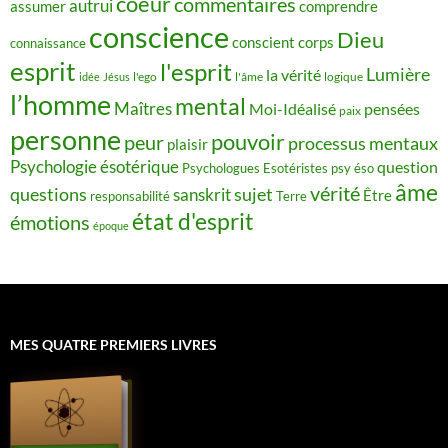
coeur
commentaires
autrui
assumer
comprendre
conscience
Dieu
conscient
corps
connaissance
esprit
l'esprit
Lumière
la vérité
idée
Jésus
l'ego
l'âme
logique
l’homme
mental
Maîtres
Moi-Idéalisé
pensées
paix
personne
pouvoir
peur
processus mentaux
plaisir
Psychologie ésotérique
question
Psychologues Esotéristes
psy éso
âme
vérité
questions
sujet
sanskrit
Être
responsabilité
Terre
état d'esprit
émotions
époque
MES QUATRE PREMIERS LIVRES