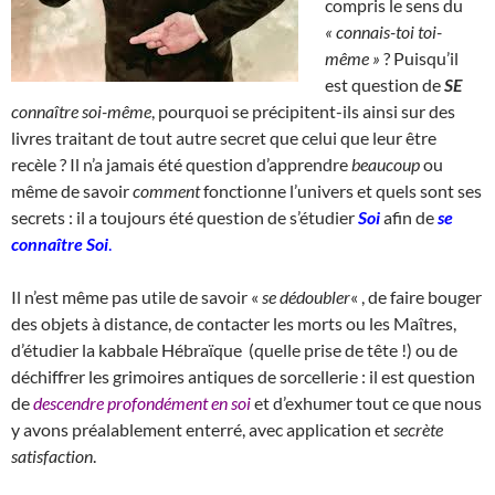
compris le sens du
« connais-toi toi-
même »
? Puisqu’il
est question de
SE
connaître soi-même
, pourquoi se précipitent-ils ainsi sur des
livres traitant de tout autre secret que celui que leur être
recèle ? Il n’a jamais été question d’apprendre
beaucoup
ou
même de savoir
comment
fonctionne l’univers et quels sont ses
secrets : il a toujours été question de s’étudier
Soi
afin de
se
connaître Soi
.
Il n’est même pas utile de savoir «
se dédoubler
« , de faire bouger
des objets à distance, de contacter les morts ou les Maîtres,
d’étudier la kabbale Hébraïque (quelle prise de tête !) ou de
déchiffrer les grimoires antiques de sorcellerie : il est question
de
descendre profondément en soi
et d’exhumer tout ce que nous
y avons préalablement enterré, avec application et
secrète
satisfaction
.