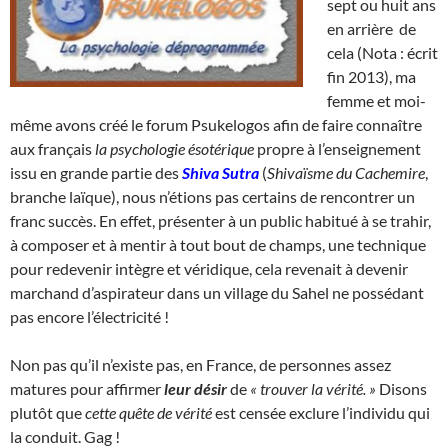
sept ou huit ans
en arrière de
cela (Nota : écrit
fin 2013), ma
femme et moi-
même avons créé le forum Psukelogos afin de faire connaître
aux français
la psychologie ésotérique
propre à l’enseignement
issu en grande partie des
Shiva Sutra
(
Shivaïsme du Cachemire
,
branche laïque), nous n’étions pas certains de rencontrer un
franc succès. En effet, présenter à un public habitué à se trahir,
à composer et à mentir à tout bout de champs, une technique
pour redevenir intègre et véridique, cela revenait à devenir
marchand d’aspirateur dans un village du Sahel ne possédant
pas encore l’électricité !
Non pas qu’il n’existe pas, en France, de personnes assez
matures pour affirmer
leur désir
de
« trouver la vérité. »
Disons
plutôt que
cette quête de vérité
est censée exclure l’individu qui
la conduit. Gag !