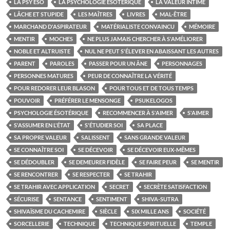
LA PSY ÉSO
LA PSYCHOLOGIE ÉSOTÉRIQUE
LA VALEUR INTIME
LÂCHE ET STUPIDE
LES MAÎTRES
LIVRES
MAL-ÊTRE
MARCHAND D'ASPIRATEUR
MATÉRIALISTE CONVAINCU
MÉMOIRE
MENTIR
MOCHES
NE PLUS JAMAIS CHERCHER À S'AMÉLIORER
NOBLE ET ALTRUISTE
NUL NE PEUT S'ÉLEVER EN ABAISSANT LES AUTRES
PARENT
PAROLES
PASSER POUR UN ÂNE
PERSONNAGES
PERSONNES MATURES
PEUR DE CONNAÎTRE LA VÉRITÉ
POUR REDORER LEUR BLASON
POUR TOUS ET DE TOUS TEMPS
POUVOIR
PRÉFÉRER LE MENSONGE
PSUKELOGOS
PSYCHOLOGIE ÉSOTÉRIQUE
RECOMMENCER À S'AIMER
S'AIMER
S'ASSUMER EN L'ÉTAT
S'ÉTUDIER SOI
SA PLACE
SA PROPRE VALEUR
SALISSENT
SANS GRANDE VALEUR
SE CONNAÎTRE SOI
SE DÉCEVOIR
SE DÉCEVOIR EUX-MÊMES
SE DÉDOUBLER
SE DEMEURER FIDÈLE
SE FAIRE PEUR
SE MENTIR
SE RENCONTRER
SE RESPECTER
SE TRAHIR
SE TRAHIR AVEC APPLICATION
SECRET
SECRÈTE SATISFACTION
SÉCURISE
SENTANCE
SENTIMENT
SHIVA-SUTRA
SHIVAÏSME DU CACHEMIRE
SIÈCLE
SIX MILLE ANS
SOCIÉTÉ
SORCELLERIE
TECHNIQUE
TECHNIQUE SPIRITUELLE
TEMPLE