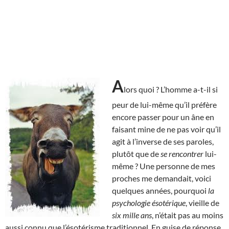
A
lors quoi ? L’homme a-t-il si
peur de lui-même qu’il préfère
encore passer pour un âne en
faisant mine de ne pas voir qu’il
agit à l’inverse de ses paroles,
plutôt que de
se rencontrer
lui-
même ? Une personne de mes
proches me demandait, voici
quelques années, pourquoi
la
psychologie ésotérique
, vieille de
six mille ans
, n’était pas au moins
aussi connu que l’ésotérisme traditionnel. En guise de réponse,