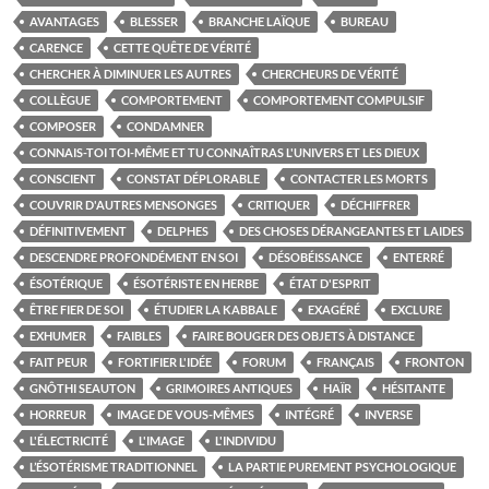
AVANTAGES
BLESSER
BRANCHE LAÏQUE
BUREAU
CARENCE
CETTE QUÊTE DE VÉRITÉ
CHERCHER À DIMINUER LES AUTRES
CHERCHEURS DE VÉRITÉ
COLLÈGUE
COMPORTEMENT
COMPORTEMENT COMPULSIF
COMPOSER
CONDAMNER
CONNAIS-TOI TOI-MÊME ET TU CONNAÎTRAS L'UNIVERS ET LES DIEUX
CONSCIENT
CONSTAT DÉPLORABLE
CONTACTER LES MORTS
COUVRIR D'AUTRES MENSONGES
CRITIQUER
DÉCHIFFRER
DÉFINITIVEMENT
DELPHES
DES CHOSES DÉRANGEANTES ET LAIDES
DESCENDRE PROFONDÉMENT EN SOI
DÉSOBÉISSANCE
ENTERRÉ
ÉSOTÉRIQUE
ÉSOTÉRISTE EN HERBE
ÉTAT D'ESPRIT
ÊTRE FIER DE SOI
ÉTUDIER LA KABBALE
EXAGÉRÉ
EXCLURE
EXHUMER
FAIBLES
FAIRE BOUGER DES OBJETS À DISTANCE
FAIT PEUR
FORTIFIER L'IDÉE
FORUM
FRANÇAIS
FRONTON
GNÔTHI SEAUTON
GRIMOIRES ANTIQUES
HAÏR
HÉSITANTE
HORREUR
IMAGE DE VOUS-MÊMES
INTÉGRÉ
INVERSE
L'ÉLECTRICITÉ
L'IMAGE
L'INDIVIDU
L’ÉSOTÉRISME TRADITIONNEL
LA PARTIE PUREMENT PSYCHOLOGIQUE