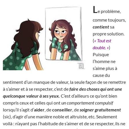
L
e problème,
comme toujours,
contient
sa
propre solution.
(
« Tout est
double. »
)
Puisque
l’homme ne
s’aime plus à
cause du
sentiment d’un manque de valeur, la seule façon de se remettre
à s’aimer et à se respecter, c’est de
faire des choses qui ont une
quelconque valeur à ses yeux.
C’est d’ailleurs ce qu’ont bien
compris ceux et celles qui ont
un comportement compulsif
lorsqu’il s’agit d’
aider
, de
conseiller
, de
soigner gratuitement
(sic), d’agir d’une manière noble et altruiste, etc. Seulement
voilà : n’ayant pas l’habitude de s’aimer et de se respecter, ils ne