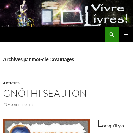
Aller
au
contenu
Recherche
MENU
PRINCI
Archives par mot-clé : avantages
ARTICLES
GNÔTHI SEAUTON
9 JUILLET 2013
L
orsqu’il y a