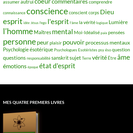
coeur
commentaires
autrui
assumer
comprendre
conscience
Dieu
conscient
corps
connaissance
esprit
l'esprit
Lumière
la vérité
idée
Jésus
l'ego
l'âme
logique
l’homme
mental
Maîtres
Moi-Idéalisé
pensées
paix
personne
pouvoir
peur
processus mentaux
plaisir
Psychologie ésotérique
question
Psychologues Esotéristes
psy éso
âme
vérité
questions
sujet
sanskrit
Être
responsabilité
Terre
état d'esprit
émotions
époque
MES QUATRE PREMIERS LIVRES