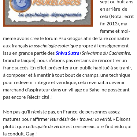
sept ou huit ans
en arrière de
cela (Nota : écrit
fin 2013), ma
femme et moi-
même avons créé le forum Psukelogos afin de faire connaître
aux français
la psychologie ésotérique
propre à l’enseignement
issu en grande partie des
Shiva Sutra
(
Shivaïsme du Cachemire
,
branche laïque), nous n’étions pas certains de rencontrer un
franc succès. En effet, présenter à un public habitué à se trahir,
à composer et à mentir à tout bout de champs, une technique
pour redevenir intègre et véridique, cela revenait à devenir
marchand d’aspirateur dans un village du Sahel ne possédant
pas encore l’électricité !
Non pas qu’il n’existe pas, en France, de personnes assez
matures pour affirmer
leur désir
de
« trouver la vérité. »
Disons
plutôt que
cette quête de vérité
est censée exclure l’individu qui
la conduit. Gag !