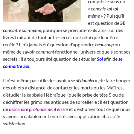
compris le sens du
« connais-toi toi-
même »
? Puisqu’il
est question de
SE
connaître soi-même
, pourquoi se précipitent-ils ainsi sur des
livres traitant de tout autre secret que celui que leur être
recèle ? Il n’a jamais été question d’apprendre
beaucoup
ou
même de savoir
comment
fonctionne l’univers et quels sont ses
secrets : il a toujours été question de s’étudier
Soi
afin de
se
connaître Soi
.
Il n’est même pas utile de savoir «
se dédoubler
« , de faire bouger
des objets à distance, de contacter les morts ou les Maîtres,
d’étudier la kabbale Hébraïque (quelle prise de tête !) ou de
déchiffrer les grimoires antiques de sorcellerie : il est question
de
descendre profondément en soi
et d’exhumer tout ce que nous
y avons préalablement enterré, avec application et
secrète
satisfaction
.