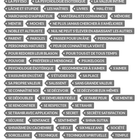
LA PSY ÉSO
LA PSYCHOLOGIE ÉSOTÉRIQUE
LA VALEUR INTIME
LÂCHE ET STUPIDE
LES MAÎTRES
LIVRES
MAL-ÊTRE
MARCHAND D'ASPIRATEUR
MATÉRIALISTE CONVAINCU
MÉMOIRE
MENTIR
MOCHES
NE PLUS JAMAIS CHERCHER À S'AMÉLIORER
NOBLE ET ALTRUISTE
NUL NE PEUT S'ÉLEVER EN ABAISSANT LES AUTRES
PARENT
PAROLES
PASSER POUR UN ÂNE
PERSONNAGES
PERSONNES MATURES
PEUR DE CONNAÎTRE LA VÉRITÉ
POUR REDORER LEUR BLASON
POUR TOUS ET DE TOUS TEMPS
POUVOIR
PRÉFÉRER LE MENSONGE
PSUKELOGOS
PSYCHOLOGIE ÉSOTÉRIQUE
RECOMMENCER À S'AIMER
S'AIMER
S'ASSUMER EN L'ÉTAT
S'ÉTUDIER SOI
SA PLACE
SA PROPRE VALEUR
SALISSENT
SANS GRANDE VALEUR
SE CONNAÎTRE SOI
SE DÉCEVOIR
SE DÉCEVOIR EUX-MÊMES
SE DÉDOUBLER
SE DEMEURER FIDÈLE
SE FAIRE PEUR
SE MENTIR
SE RENCONTRER
SE RESPECTER
SE TRAHIR
SE TRAHIR AVEC APPLICATION
SECRET
SECRÈTE SATISFACTION
SÉCURISE
SENTANCE
SENTIMENT
SHIVA-SUTRA
SHIVAÏSME DU CACHEMIRE
SIÈCLE
SIX MILLE ANS
SOCIÉTÉ
SORCELLERIE
TECHNIQUE
TECHNIQUE SPIRITUELLE
TEMPLE