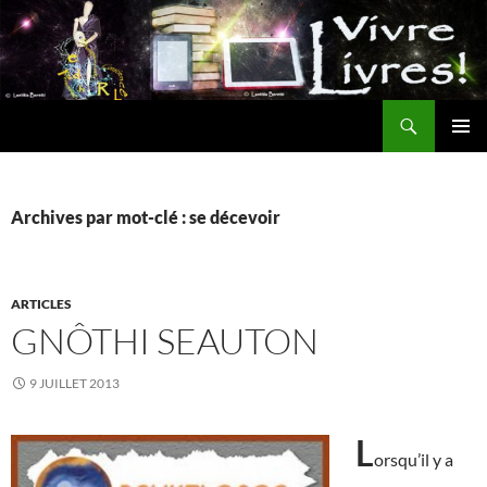
Aller
au
contenu
Recherche
MENU
PRINCI
Archives par mot-clé : se décevoir
ARTICLES
GNÔTHI SEAUTON
9 JUILLET 2013
L
orsqu’il y a