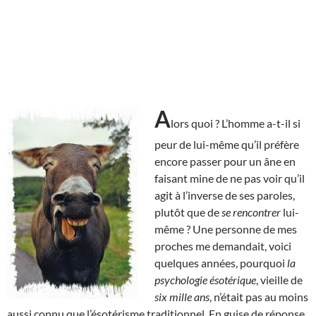
A
lors quoi ? L’homme a-t-il si
peur de lui-même qu’il préfère
encore passer pour un âne en
faisant mine de ne pas voir qu’il
agit à l’inverse de ses paroles,
plutôt que de
se rencontrer
lui-
même ? Une personne de mes
proches me demandait, voici
quelques années, pourquoi
la
psychologie ésotérique
, vieille de
six mille ans
, n’était pas au moins
aussi connu que l’ésotérisme traditionnel. En guise de réponse,