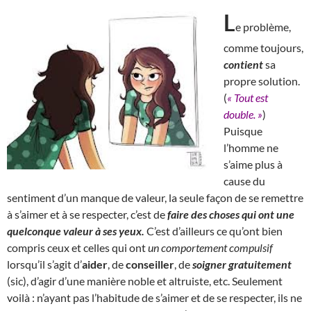
L
e problème,
comme toujours,
contient
sa
propre solution.
(
« Tout est
double. »
)
Puisque
l’homme ne
s’aime plus à
cause du
sentiment d’un manque de valeur, la seule façon de se remettre
à s’aimer et à se respecter, c’est de
faire des choses qui ont une
quelconque valeur à ses yeux.
C’est d’ailleurs ce qu’ont bien
compris ceux et celles qui ont
un comportement compulsif
lorsqu’il s’agit d’
aider
, de
conseiller
, de
soigner gratuitement
(sic), d’agir d’une manière noble et altruiste, etc. Seulement
voilà : n’ayant pas l’habitude de s’aimer et de se respecter, ils ne