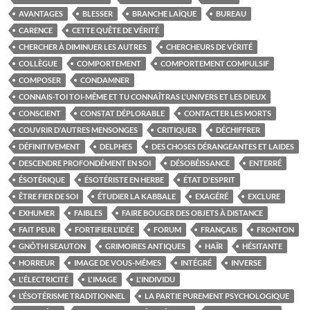
AVANTAGES
BLESSER
BRANCHE LAÏQUE
BUREAU
CARENCE
CETTE QUÊTE DE VÉRITÉ
CHERCHER À DIMINUER LES AUTRES
CHERCHEURS DE VÉRITÉ
COLLÈGUE
COMPORTEMENT
COMPORTEMENT COMPULSIF
COMPOSER
CONDAMNER
CONNAIS-TOI TOI-MÊME ET TU CONNAÎTRAS L'UNIVERS ET LES DIEUX
CONSCIENT
CONSTAT DÉPLORABLE
CONTACTER LES MORTS
COUVRIR D'AUTRES MENSONGES
CRITIQUER
DÉCHIFFRER
DÉFINITIVEMENT
DELPHES
DES CHOSES DÉRANGEANTES ET LAIDES
DESCENDRE PROFONDÉMENT EN SOI
DÉSOBÉISSANCE
ENTERRÉ
ÉSOTÉRIQUE
ÉSOTÉRISTE EN HERBE
ÉTAT D'ESPRIT
ÊTRE FIER DE SOI
ÉTUDIER LA KABBALE
EXAGÉRÉ
EXCLURE
EXHUMER
FAIBLES
FAIRE BOUGER DES OBJETS À DISTANCE
FAIT PEUR
FORTIFIER L'IDÉE
FORUM
FRANÇAIS
FRONTON
GNÔTHI SEAUTON
GRIMOIRES ANTIQUES
HAÏR
HÉSITANTE
HORREUR
IMAGE DE VOUS-MÊMES
INTÉGRÉ
INVERSE
L'ÉLECTRICITÉ
L'IMAGE
L'INDIVIDU
L’ÉSOTÉRISME TRADITIONNEL
LA PARTIE PUREMENT PSYCHOLOGIQUE