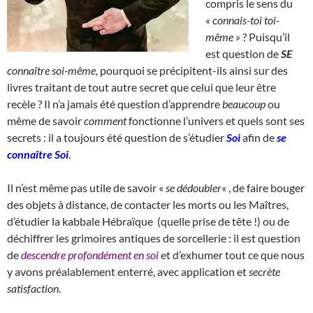
compris le sens du
« connais-toi toi-
même »
? Puisqu’il
est question de
SE
connaître soi-même
, pourquoi se précipitent-ils ainsi sur des
livres traitant de tout autre secret que celui que leur être
recèle ? Il n’a jamais été question d’apprendre
beaucoup
ou
même de savoir
comment
fonctionne l’univers et quels sont ses
secrets : il a toujours été question de s’étudier
Soi
afin de
se
connaître Soi
.
Il n’est même pas utile de savoir «
se dédoubler
« , de faire bouger
des objets à distance, de contacter les morts ou les Maîtres,
d’étudier la kabbale Hébraïque (quelle prise de tête !) ou de
déchiffrer les grimoires antiques de sorcellerie : il est question
de
descendre profondément en soi
et d’exhumer tout ce que nous
y avons préalablement enterré, avec application et
secrète
satisfaction
.