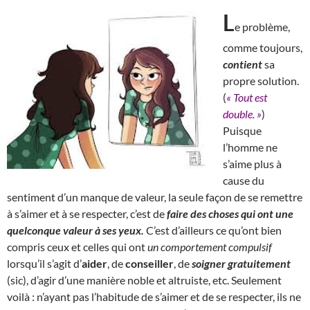
L
e problème,
comme toujours,
contient
sa
propre solution.
(
« Tout est
double. »
)
Puisque
l’homme ne
s’aime plus à
cause du
sentiment d’un manque de valeur, la seule façon de se remettre
à s’aimer et à se respecter, c’est de
faire des choses qui ont une
quelconque valeur à ses yeux.
C’est d’ailleurs ce qu’ont bien
compris ceux et celles qui ont
un comportement compulsif
lorsqu’il s’agit d’
aider
, de
conseiller
, de
soigner gratuitement
(sic), d’agir d’une manière noble et altruiste, etc. Seulement
voilà : n’ayant pas l’habitude de s’aimer et de se respecter, ils ne