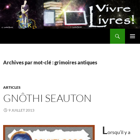
Aller
au
contenu
Recherche
MENU
PRINCI
Archives par mot-clé : grimoires antiques
ARTICLES
GNÔTHI SEAUTON
9 JUILLET 2013
L
orsqu’il y a