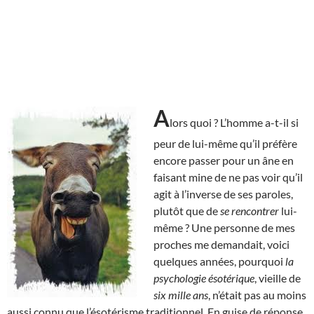
A
lors quoi ? L’homme a-t-il si
peur de lui-même qu’il préfère
encore passer pour un âne en
faisant mine de ne pas voir qu’il
agit à l’inverse de ses paroles,
plutôt que de
se rencontrer
lui-
même ? Une personne de mes
proches me demandait, voici
quelques années, pourquoi
la
psychologie ésotérique
, vieille de
six mille ans
, n’était pas au moins
aussi connu que l’ésotérisme traditionnel. En guise de réponse,