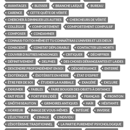
AVANTAGES
BLESSER
BRANCHE LAÏQUE
BUREAU
CARENCE
CETTE QUÊTE DE VÉRITÉ
CHERCHER À DIMINUER LES AUTRES
CHERCHEURS DE VÉRITÉ
COLLÈGUE
COMPORTEMENT
COMPORTEMENT COMPULSIF
COMPOSER
CONDAMNER
CONNAIS-TOI TOI-MÊME ET TU CONNAÎTRAS L'UNIVERS ET LES DIEUX
CONSCIENT
CONSTAT DÉPLORABLE
CONTACTER LES MORTS
COUVRIR D'AUTRES MENSONGES
CRITIQUER
DÉCHIFFRER
DÉFINITIVEMENT
DELPHES
DES CHOSES DÉRANGEANTES ET LAIDES
DESCENDRE PROFONDÉMENT EN SOI
DÉSOBÉISSANCE
ENTERRÉ
ÉSOTÉRIQUE
ÉSOTÉRISTE EN HERBE
ÉTAT D'ESPRIT
ÊTRE FIER DE SOI
ÉTUDIER LA KABBALE
EXAGÉRÉ
EXCLURE
EXHUMER
FAIBLES
FAIRE BOUGER DES OBJETS À DISTANCE
FAIT PEUR
FORTIFIER L'IDÉE
FORUM
FRANÇAIS
FRONTON
GNÔTHI SEAUTON
GRIMOIRES ANTIQUES
HAÏR
HÉSITANTE
HORREUR
IMAGE DE VOUS-MÊMES
INTÉGRÉ
INVERSE
L'ÉLECTRICITÉ
L'IMAGE
L'INDIVIDU
L’ÉSOTÉRISME TRADITIONNEL
LA PARTIE PUREMENT PSYCHOLOGIQUE