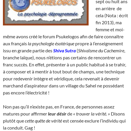
sept ou huit ans
en arrière de
cela (Nota : écrit
fin 2013), ma
femme et moi-
même avons créé le forum Psukelogos afin de faire connaître
aux français
la psychologie ésotérique
propre à l’enseignement
issu en grande partie des
Shiva Sutra
(
Shivaïsme du Cachemire
,
branche laïque), nous n’étions pas certains de rencontrer un
franc succès. En effet, présenter à un public habitué à se trahir,
à composer et à mentir à tout bout de champs, une technique
pour redevenir intègre et véridique, cela revenait à devenir
marchand d’aspirateur dans un village du Sahel ne possédant
pas encore l’électricité !
Non pas qu’il n’existe pas, en France, de personnes assez
matures pour affirmer
leur désir
de
« trouver la vérité. »
Disons
plutôt que
cette quête de vérité
est censée exclure l’individu qui
la conduit. Gag !