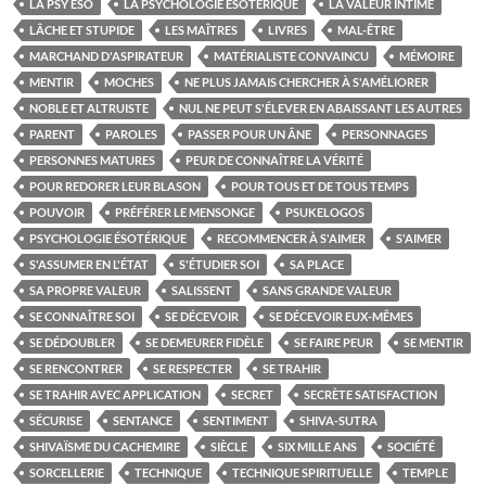
LA PSY ÉSO
LA PSYCHOLOGIE ÉSOTÉRIQUE
LA VALEUR INTIME
LÂCHE ET STUPIDE
LES MAÎTRES
LIVRES
MAL-ÊTRE
MARCHAND D'ASPIRATEUR
MATÉRIALISTE CONVAINCU
MÉMOIRE
MENTIR
MOCHES
NE PLUS JAMAIS CHERCHER À S'AMÉLIORER
NOBLE ET ALTRUISTE
NUL NE PEUT S'ÉLEVER EN ABAISSANT LES AUTRES
PARENT
PAROLES
PASSER POUR UN ÂNE
PERSONNAGES
PERSONNES MATURES
PEUR DE CONNAÎTRE LA VÉRITÉ
POUR REDORER LEUR BLASON
POUR TOUS ET DE TOUS TEMPS
POUVOIR
PRÉFÉRER LE MENSONGE
PSUKELOGOS
PSYCHOLOGIE ÉSOTÉRIQUE
RECOMMENCER À S'AIMER
S'AIMER
S'ASSUMER EN L'ÉTAT
S'ÉTUDIER SOI
SA PLACE
SA PROPRE VALEUR
SALISSENT
SANS GRANDE VALEUR
SE CONNAÎTRE SOI
SE DÉCEVOIR
SE DÉCEVOIR EUX-MÊMES
SE DÉDOUBLER
SE DEMEURER FIDÈLE
SE FAIRE PEUR
SE MENTIR
SE RENCONTRER
SE RESPECTER
SE TRAHIR
SE TRAHIR AVEC APPLICATION
SECRET
SECRÈTE SATISFACTION
SÉCURISE
SENTANCE
SENTIMENT
SHIVA-SUTRA
SHIVAÏSME DU CACHEMIRE
SIÈCLE
SIX MILLE ANS
SOCIÉTÉ
SORCELLERIE
TECHNIQUE
TECHNIQUE SPIRITUELLE
TEMPLE