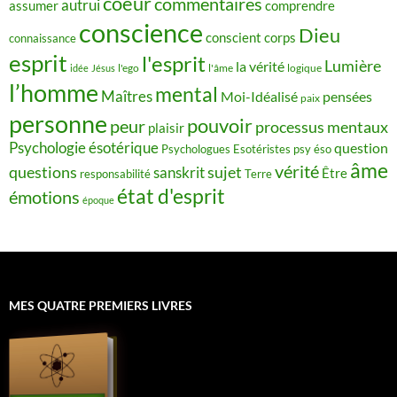
coeur
commentaires
autrui
assumer
comprendre
conscience
Dieu
conscient
corps
connaissance
esprit
l'esprit
Lumière
la vérité
idée
Jésus
l'ego
l'âme
logique
l’homme
mental
Maîtres
Moi-Idéalisé
pensées
paix
personne
pouvoir
peur
processus mentaux
plaisir
Psychologie ésotérique
question
Psychologues Esotéristes
psy éso
âme
vérité
questions
sujet
sanskrit
Être
responsabilité
Terre
état d'esprit
émotions
époque
MES QUATRE PREMIERS LIVRES