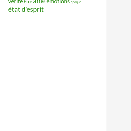
âme
vérité
émotions
Être
époque
état d'esprit