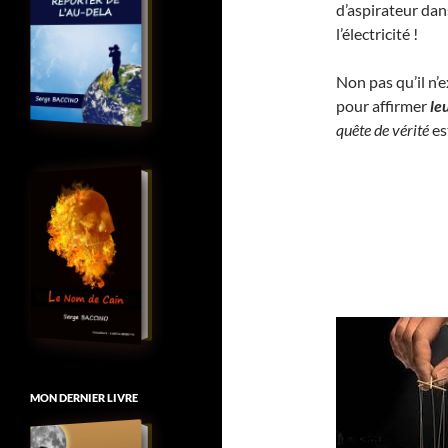
d’aspirateur dan
l’électricité !
Non pas qu’il n’
pour affirmer
le
quête de vérité
es
MON DERNIER LIVRE