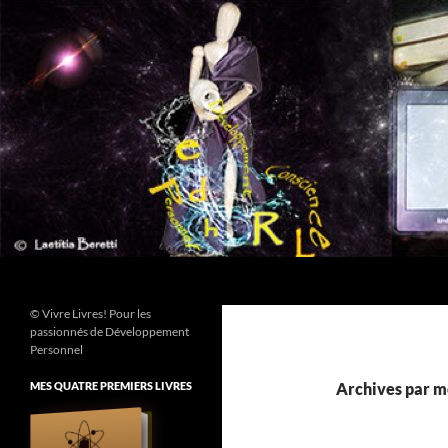
Aller
au
contenu
Recherche
© Vivre Livres! Pour les
passionnés de Développement
Personnel
MES QUATRE PREMIERS LIVRES
Archives par mo