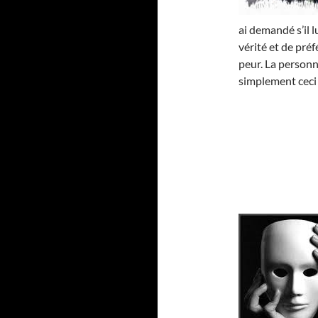
ai demandé s’il l
vérité et de pré
peur. La personne
simplement ceci