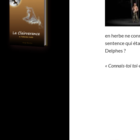
en herbe ne conn
sentence qui éta
Delphes ?
« Connais-toi toi-