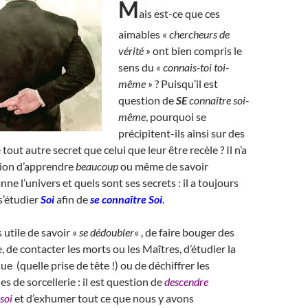
M
ais est-ce que ces
aimables
« chercheurs de
vérité »
ont bien compris le
sens du
« connais-toi toi-
même »
? Puisqu’il est
question de
SE
connaître soi-
même
, pourquoi se
précipitent-ils ainsi sur des
 tout autre secret que celui que leur être recèle ? Il n’a
tion d’apprendre
beaucoup
ou même de savoir
nne l’univers et quels sont ses secrets : il a toujours
s’étudier
Soi
afin de
se connaître Soi
.
 utile de savoir «
se dédoubler
« , de faire bouger des
, de contacter les morts ou les Maîtres, d’étudier la
e (quelle prise de tête !) ou de déchiffrer les
s de sorcellerie : il est question de
descendre
soi
et d’exhumer tout ce que nous y avons