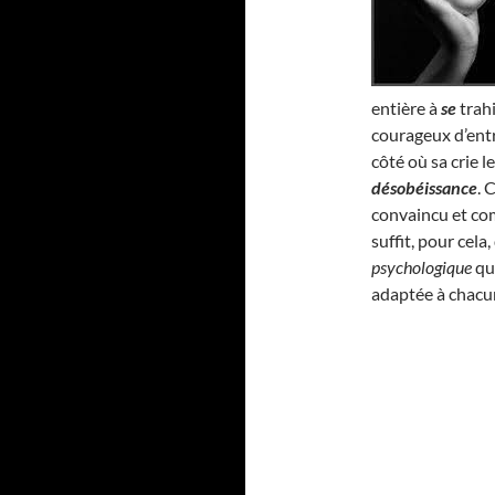
entière à
se
trahi
courageux d’entr
côté où sa crie l
désobéissance
. 
convaincu et com
suffit, pour cel
psychologique
qui
adaptée à chacu