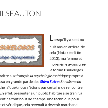
I SEAUTON
L
orsqu’il y a sept ou
huit ans en arrière de
cela (Nota : écrit fin
2013), ma femme et
moi-même avons créé
le forum Psukelogos
naître aux français
la psychologie ésotérique
propre à
ssu en grande partie des
Shiva Sutra
(
Shivaïsme du
che laïque), nous n’étions pas certains de rencontrer
En effet, présenter à un public habitué à se trahir, à
entir à tout bout de champs, une technique pour
e et véridique, cela revenait à devenir marchand