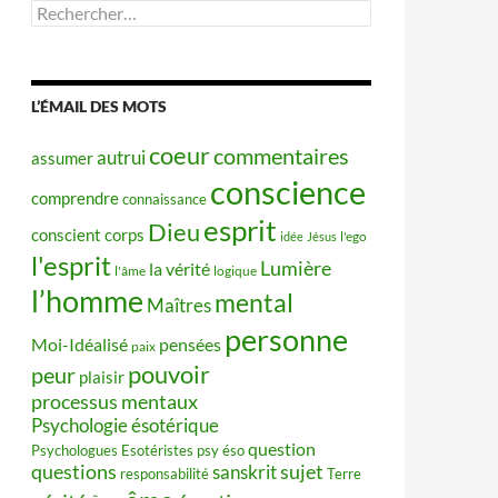
Rechercher :
L’ÉMAIL DES MOTS
coeur
commentaires
autrui
assumer
conscience
comprendre
connaissance
esprit
Dieu
conscient
corps
idée
Jésus
l'ego
l'esprit
Lumière
la vérité
l'âme
logique
l’homme
mental
Maîtres
personne
Moi-Idéalisé
pensées
paix
pouvoir
peur
plaisir
processus mentaux
Psychologie ésotérique
question
Psychologues Esotéristes
psy éso
questions
sujet
sanskrit
responsabilité
Terre