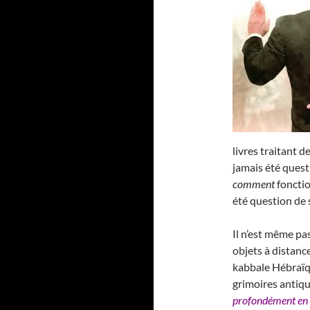
livres traitant de
jamais été ques
comment
fonctio
été question de 
Il n’est même pas
objets à distance
kabbale Hébraïqu
grimoires antique
profondément en 