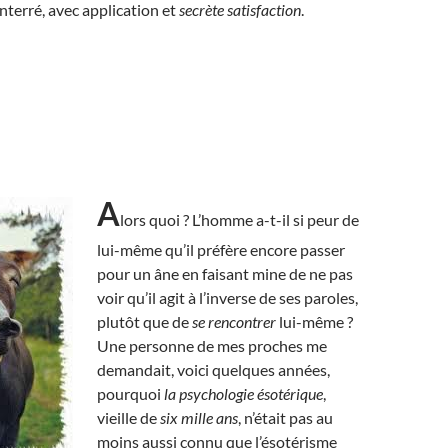
terré, avec application et
secrète satisfaction
.
A
lors quoi ? L’homme a-t-il si peur de
lui-même qu’il préfère encore passer
pour un âne en faisant mine de ne pas
voir qu’il agit à l’inverse de ses paroles,
plutôt que de
se rencontrer
lui-même ?
Une personne de mes proches me
demandait, voici quelques années,
pourquoi
la psychologie ésotérique
,
vieille de
six mille ans
, n’était pas au
moins aussi connu que l’ésotérisme