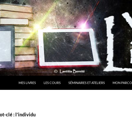
MES LIVRES
LES COURS
SÉMINAIRES ET ATELIERS
MON PARCO
t-clé : l’individu