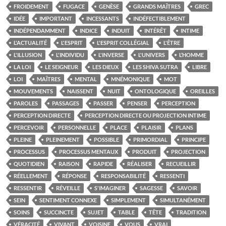
FROIDEMENT
FUGACE
GENÈSE
GRANDS MAÎTRES
GREC
IDÉE
IMPORTANT
INCESSANTS
INDÉFECTIBLEMENT
INDÉPENDAMMENT
INDICE
INDUIT
INTÉRÊT
INTIME
L'ACTUALITÉ
L'ESPRIT
L'ESPRIT COLLÉGIAL
L'ÊTRE
L'ILLUSION
L'INDIVIDU
L'INVERSE
L'UNIVERS
L’HOMME
LA LOI
LE SEIGNEUR
LES DIEUX
LES SHIVA SUTRA
LIBRE
LOI
MAÎTRES
MENTAL
MNÉMONIQUE
MOT
MOUVEMENTS
NAISSENT
NUIT
ONTOLOGIQUE
OREILLES
PAROLES
PASSAGES
PASSER
PENSER
PERCEPTION
PERCEPTION DIRECTE
PERCEPTION DIRECTE OU PROJECTION INTIME
PERCEVOIR
PERSONNELLE
PLACE
PLAISIR
PLANS
PLEINE
PLEINEMENT
POSSIBLE
PRIMORDIAL
PRINCIPE
PROCESSUS
PROCESSUS MENTAUX
PRODUIT
PROJECTION
QUOTIDIEN
RAISON
RAPIDE
RÉALISER
RECUEILLIR
RÉELLEMENT
RÉPONSE
RESPONSABILITÉ
RESSENTI
RESSENTIR
RÉVEILLE
S'IMAGINER
SAGESSE
SAVOIR
SEIN
SENTIMENT CONNEXE
SIMPLEMENT
SIMULTANÉMENT
SOINS
SUCCINCTE
SUJET
TABLE
TÊTE
TRADITION
VÉRACITÉ
VIVANT
VOISINE
VOUS
VRAI