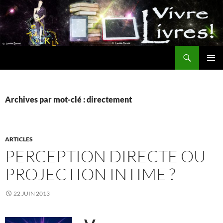
Aller
au
contenu
Recherche
MENU
PRINCI
Archives par mot-clé : directement
ARTICLES
PERCEPTION DIRECTE OU
PROJECTION INTIME ?
22 JUIN 2013