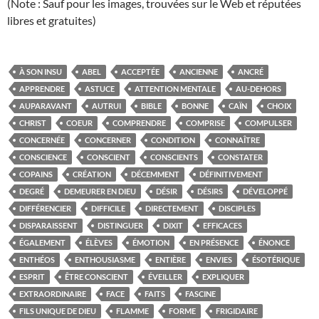
(Note : Sauf pour les images, trouvées sur le Web et réputées
libres et gratuites)
À SON INSU
ABEL
ACCEPTÉE
ANCIENNE
ANCRÉ
APPRENDRE
ASTUCE
ATTENTION MENTALE
AU-DEHORS
AUPARAVANT
AUTRUI
BIBLE
BONNE
CAÏN
CHOIX
CHRIST
COEUR
COMPRENDRE
COMPRISE
COMPULSER
CONCERNÉE
CONCERNER
CONDITION
CONNAÎTRE
CONSCIENCE
CONSCIENT
CONSCIENTS
CONSTATER
COPAINS
CRÉATION
DÉCEMMENT
DÉFINITIVEMENT
DEGRÉ
DEMEURER EN DIEU
DÉSIR
DÉSIRS
DÉVELOPPÉ
DIFFÉRENCIER
DIFFICILE
DIRECTEMENT
DISCIPLES
DISPARAISSENT
DISTINGUER
DIXIT
EFFICACES
ÉGALEMENT
ÉLÈVES
ÉMOTION
EN PRÉSENCE
ÉNONCE
ENTHÉOS
ENTHOUSIASME
ENTIÈRE
ENVIES
ÉSOTÉRIQUE
ESPRIT
ÊTRE CONSCIENT
ÉVEILLER
EXPLIQUER
EXTRAORDINAIRE
FACE
FAITS
FASCINE
FILS UNIQUE DE DIEU
FLAMME
FORME
FRIGIDAIRE