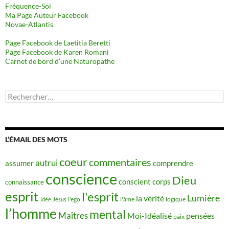
Fréquence-Soi
Ma Page Auteur Facebook
Novae-Atlantis
Page Facebook de Laetitia Beretti
Page Facebook de Karen Romani
Carnet de bord d’une Naturopathe
Rechercher :
L’ÉMAIL DES MOTS
coeur
commentaires
autrui
assumer
comprendre
conscience
Dieu
conscient
corps
connaissance
esprit
l'esprit
Lumière
la vérité
idée
Jésus
l'ego
l'âme
logique
l’homme
mental
Maîtres
Moi-Idéalisé
pensées
paix