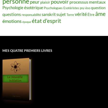
personne
pouvoir
peur
processus mentaux
plaisir
Psychologie ésotérique
question
Psychologues Esotéristes
psy éso
âme
vérité
questions
sujet
sanskrit
Être
responsabilité
Terre
état d'esprit
émotions
époque
MES QUATRE PREMIERS LIVRES