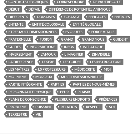
CONTACTS PSYCHIQUES
CORRESPONDRE
DE L'AUTRE CÔTÉ
DÉBUT
DÉTAIL
DIFFÉRENCE DE POTENTIEL ANIMIQUE
DIFFÉRENTS
DOMAINES
ÉCHANGE
EFFICACES
ÉNERGIES
ENTENTE
ENTITÉ COLOSSALE
ENTITÉ GLOBALE
ÊTRES MULTIDIMENSIONNELS
ÉVOLUÉES
FORCE VITALE
FRATERNELLE
FUSION
GRAND
GRAND NOUS
GUIDENT
GUIDES
INFORMATIONS
INFOS
INITIATIQUE
INVERSEMENT
L'AMOUR
L'IMAGINER
L'INVISIBLE
LA DIFFÉRENCE
LE SEXE
LES GUIDES
LES INSTRUCTEURS
LES MAÎTRES
LS PROFESSEURS
MÉDIOCRITE
MOI
MOI-MÊME
MORCEUX
MULTIDIMENSIONNALITÉ
PARTIE INTÉGRANTE
PARTIES
PARTIES DE NOUS-MÊMES
PERSONNALITÉ PHYSIQUE
PEUR
PLAISIR
PLANS DE CONSCIENCE
PLUSIEURS ENDROITS
PRÉSENCES
PROBLÈME
PUISSANT
RELATION
RESPECT
SOI
TERRESTRE
VIE