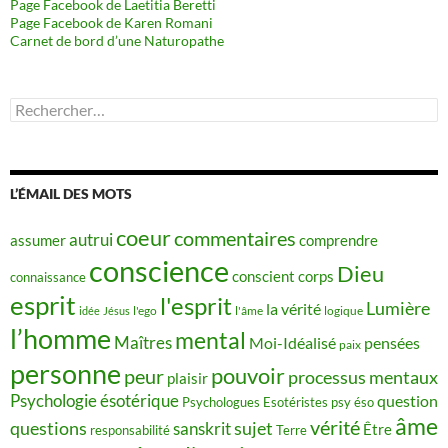
Page Facebook de Laetitia Beretti
Page Facebook de Karen Romani
Carnet de bord d’une Naturopathe
Rechercher :
L’ÉMAIL DES MOTS
coeur
commentaires
autrui
assumer
comprendre
conscience
Dieu
conscient
corps
connaissance
esprit
l'esprit
Lumière
la vérité
idée
Jésus
l'ego
l'âme
logique
l’homme
mental
Maîtres
Moi-Idéalisé
pensées
paix
personne
pouvoir
peur
processus mentaux
plaisir
Psychologie ésotérique
question
Psychologues Esotéristes
psy éso
âme
vérité
questions
sujet
sanskrit
Être
responsabilité
Terre