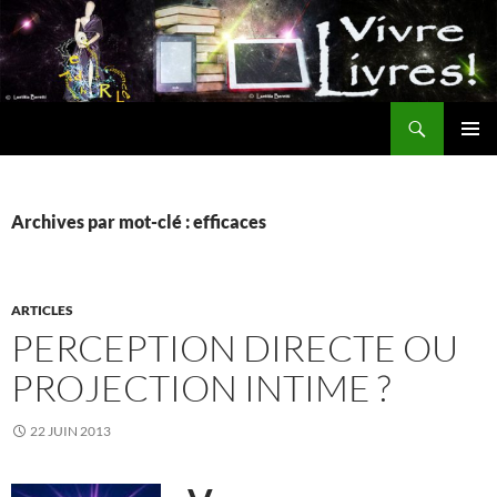
Aller
au
contenu
Recherche
MENU
PRINCI
Archives par mot-clé : efficaces
ARTICLES
PERCEPTION DIRECTE OU
PROJECTION INTIME ?
22 JUIN 2013