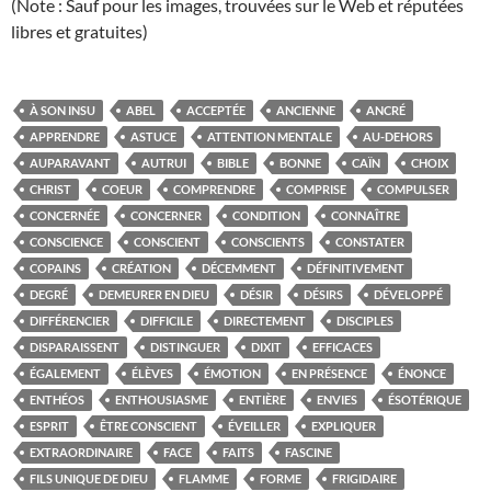
(Note : Sauf pour les images, trouvées sur le Web et réputées
libres et gratuites)
À SON INSU
ABEL
ACCEPTÉE
ANCIENNE
ANCRÉ
APPRENDRE
ASTUCE
ATTENTION MENTALE
AU-DEHORS
AUPARAVANT
AUTRUI
BIBLE
BONNE
CAÏN
CHOIX
CHRIST
COEUR
COMPRENDRE
COMPRISE
COMPULSER
CONCERNÉE
CONCERNER
CONDITION
CONNAÎTRE
CONSCIENCE
CONSCIENT
CONSCIENTS
CONSTATER
COPAINS
CRÉATION
DÉCEMMENT
DÉFINITIVEMENT
DEGRÉ
DEMEURER EN DIEU
DÉSIR
DÉSIRS
DÉVELOPPÉ
DIFFÉRENCIER
DIFFICILE
DIRECTEMENT
DISCIPLES
DISPARAISSENT
DISTINGUER
DIXIT
EFFICACES
ÉGALEMENT
ÉLÈVES
ÉMOTION
EN PRÉSENCE
ÉNONCE
ENTHÉOS
ENTHOUSIASME
ENTIÈRE
ENVIES
ÉSOTÉRIQUE
ESPRIT
ÊTRE CONSCIENT
ÉVEILLER
EXPLIQUER
EXTRAORDINAIRE
FACE
FAITS
FASCINE
FILS UNIQUE DE DIEU
FLAMME
FORME
FRIGIDAIRE