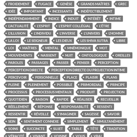
FROIDEMENT
FUGACE
GENÈSE
GRANDS MAÎTRES
GREC
IDÉE
IMPORTANT
INCESSANTS
INDÉFECTIBLEMENT
INDÉPENDAMMENT
INDICE
INDUIT
INTÉRÊT
INTIME
L'ACTUALITÉ
L'ESPRIT
L'ESPRIT COLLÉGIAL
L'ÊTRE
L'ILLUSION
L'INDIVIDU
L'INVERSE
L'UNIVERS
L’HOMME
LA LOI
LE SEIGNEUR
LES DIEUX
LES SHIVA SUTRA
LIBRE
LOI
MAÎTRES
MENTAL
MNÉMONIQUE
MOT
MOUVEMENTS
NAISSENT
NUIT
ONTOLOGIQUE
OREILLES
PAROLES
PASSAGES
PASSER
PENSER
PERCEPTION
PERCEPTION DIRECTE
PERCEPTION DIRECTE OU PROJECTION INTIME
PERCEVOIR
PERSONNELLE
PLACE
PLAISIR
PLANS
PLEINE
PLEINEMENT
POSSIBLE
PRIMORDIAL
PRINCIPE
PROCESSUS
PROCESSUS MENTAUX
PRODUIT
PROJECTION
QUOTIDIEN
RAISON
RAPIDE
RÉALISER
RECUEILLIR
RÉELLEMENT
RÉPONSE
RESPONSABILITÉ
RESSENTI
RESSENTIR
RÉVEILLE
S'IMAGINER
SAGESSE
SAVOIR
SEIN
SENTIMENT CONNEXE
SIMPLEMENT
SIMULTANÉMENT
SOINS
SUCCINCTE
SUJET
TABLE
TÊTE
TRADITION
VÉRACITÉ
VIVANT
VOISINE
VOUS
VRAI