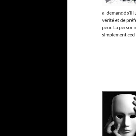
ai demandé s’il l
vérité et de pré
peur. La personne
simplement ceci