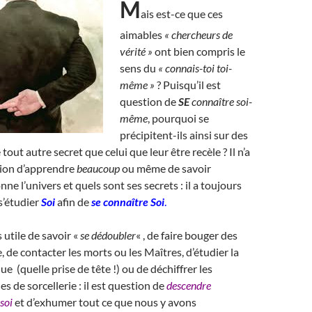
M
ais est-ce que ces
aimables
« chercheurs de
vérité »
ont bien compris le
sens du
« connais-toi toi-
même »
? Puisqu’il est
question de
SE
connaître soi-
même
, pourquoi se
précipitent-ils ainsi sur des
 tout autre secret que celui que leur être recèle ? Il n’a
tion d’apprendre
beaucoup
ou même de savoir
nne l’univers et quels sont ses secrets : il a toujours
s’étudier
Soi
afin de
se connaître Soi
.
 utile de savoir «
se dédoubler
« , de faire bouger des
, de contacter les morts ou les Maîtres, d’étudier la
e (quelle prise de tête !) ou de déchiffrer les
s de sorcellerie : il est question de
descendre
soi
et d’exhumer tout ce que nous y avons