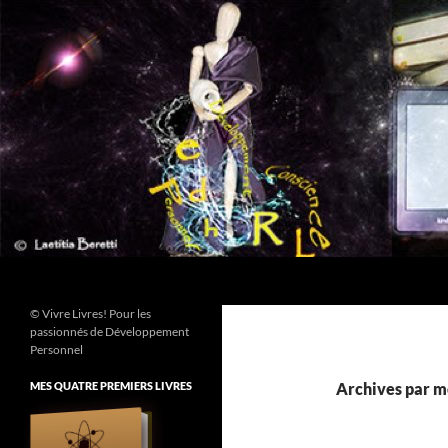
Aller
au
contenu
Recherche
© Vivre Livres! Pour les
passionnés de Développement
Personnel
MES QUATRE PREMIERS LIVRES
Archives par mo