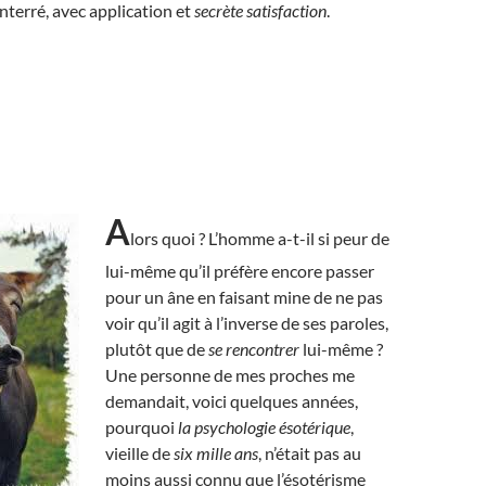
terré, avec application et
secrète satisfaction
.
A
lors quoi ? L’homme a-t-il si peur de
lui-même qu’il préfère encore passer
pour un âne en faisant mine de ne pas
voir qu’il agit à l’inverse de ses paroles,
plutôt que de
se rencontrer
lui-même ?
Une personne de mes proches me
demandait, voici quelques années,
pourquoi
la psychologie ésotérique
,
vieille de
six mille ans
, n’était pas au
moins aussi connu que l’ésotérisme