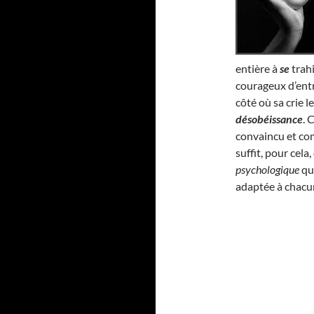
entière à
se
trahi
courageux d’entr
côté où sa crie l
désobéissance
. 
convaincu et com
suffit, pour cel
psychologique
qui
adaptée à chacu