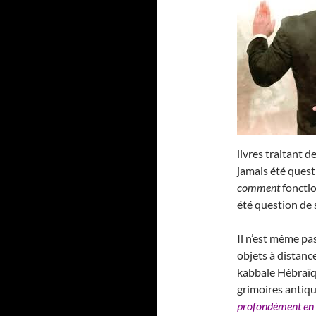
livres traitant de
jamais été ques
comment
fonctio
été question de 
Il n’est même pas
objets à distance
kabbale Hébraïqu
grimoires antique
profondément en 