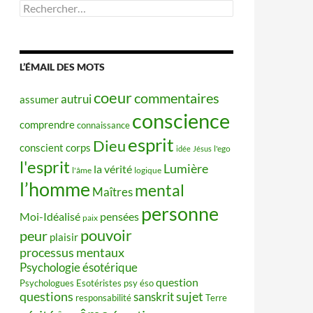
Rechercher :
L’ÉMAIL DES MOTS
coeur
commentaires
autrui
assumer
conscience
comprendre
connaissance
esprit
Dieu
conscient
corps
idée
Jésus
l'ego
l'esprit
Lumière
la vérité
l'âme
logique
l’homme
mental
Maîtres
personne
Moi-Idéalisé
pensées
paix
pouvoir
peur
plaisir
processus mentaux
Psychologie ésotérique
question
Psychologues Esotéristes
psy éso
questions
sujet
sanskrit
responsabilité
Terre