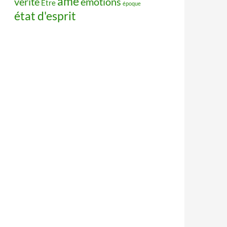
âme
vérité
émotions
Être
époque
état d'esprit