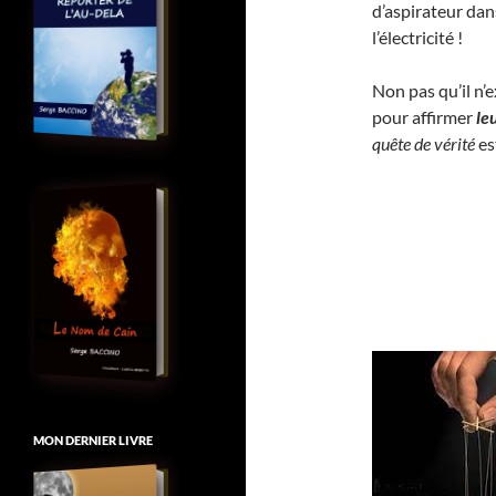
d’aspirateur dan
l’électricité !
Non pas qu’il n’
pour affirmer
le
quête de vérité
es
MON DERNIER LIVRE