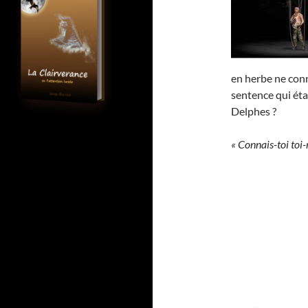
en herbe ne conn
sentence qui éta
Delphes ?
« Connais-toi toi-