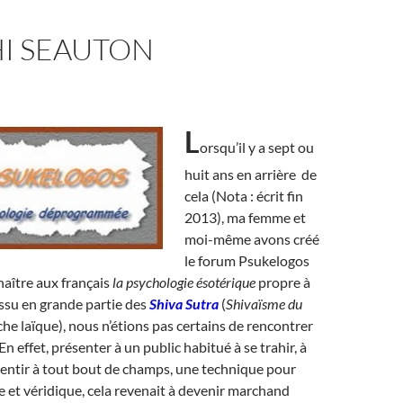
I SEAUTON
L
orsqu’il y a sept ou
huit ans en arrière de
cela (Nota : écrit fin
2013), ma femme et
moi-même avons créé
le forum Psukelogos
naître aux français
la psychologie ésotérique
propre à
ssu en grande partie des
Shiva Sutra
(
Shivaïsme du
che laïque), nous n’étions pas certains de rencontrer
En effet, présenter à un public habitué à se trahir, à
entir à tout bout de champs, une technique pour
e et véridique, cela revenait à devenir marchand