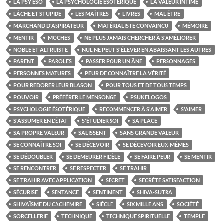
LA PSY ÉSO
LA PSYCHOLOGIE ÉSOTÉRIQUE
LA VALEUR INTIME
LÂCHE ET STUPIDE
LES MAÎTRES
LIVRES
MAL-ÊTRE
MARCHAND D'ASPIRATEUR
MATÉRIALISTE CONVAINCU
MÉMOIRE
MENTIR
MOCHES
NE PLUS JAMAIS CHERCHER À S'AMÉLIORER
NOBLE ET ALTRUISTE
NUL NE PEUT S'ÉLEVER EN ABAISSANT LES AUTRES
PARENT
PAROLES
PASSER POUR UN ÂNE
PERSONNAGES
PERSONNES MATURES
PEUR DE CONNAÎTRE LA VÉRITÉ
POUR REDORER LEUR BLASON
POUR TOUS ET DE TOUS TEMPS
POUVOIR
PRÉFÉRER LE MENSONGE
PSUKELOGOS
PSYCHOLOGIE ÉSOTÉRIQUE
RECOMMENCER À S'AIMER
S'AIMER
S'ASSUMER EN L'ÉTAT
S'ÉTUDIER SOI
SA PLACE
SA PROPRE VALEUR
SALISSENT
SANS GRANDE VALEUR
SE CONNAÎTRE SOI
SE DÉCEVOIR
SE DÉCEVOIR EUX-MÊMES
SE DÉDOUBLER
SE DEMEURER FIDÈLE
SE FAIRE PEUR
SE MENTIR
SE RENCONTRER
SE RESPECTER
SE TRAHIR
SE TRAHIR AVEC APPLICATION
SECRET
SECRÈTE SATISFACTION
SÉCURISE
SENTANCE
SENTIMENT
SHIVA-SUTRA
SHIVAÏSME DU CACHEMIRE
SIÈCLE
SIX MILLE ANS
SOCIÉTÉ
SORCELLERIE
TECHNIQUE
TECHNIQUE SPIRITUELLE
TEMPLE