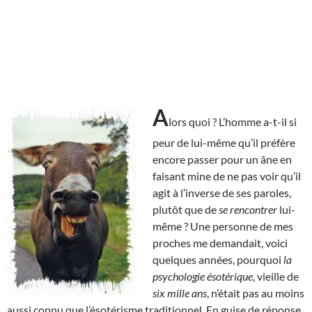
A
lors quoi ? L’homme a-t-il si
peur de lui-même qu’il préfère
encore passer pour un âne en
faisant mine de ne pas voir qu’il
agit à l’inverse de ses paroles,
plutôt que de
se rencontrer
lui-
même ? Une personne de mes
proches me demandait, voici
quelques années, pourquoi
la
psychologie ésotérique
, vieille de
six mille ans
, n’était pas au moins
aussi connu que l’ésotérisme traditionnel. En guise de réponse,