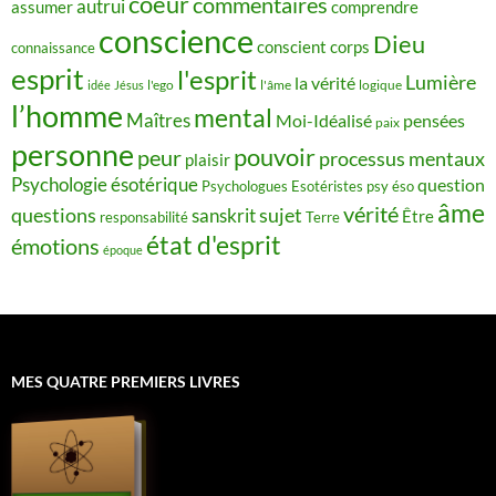
coeur
commentaires
autrui
assumer
comprendre
conscience
Dieu
conscient
corps
connaissance
esprit
l'esprit
Lumière
la vérité
idée
Jésus
l'ego
l'âme
logique
l’homme
mental
Maîtres
Moi-Idéalisé
pensées
paix
personne
pouvoir
peur
processus mentaux
plaisir
Psychologie ésotérique
question
Psychologues Esotéristes
psy éso
âme
vérité
questions
sujet
sanskrit
Être
responsabilité
Terre
état d'esprit
émotions
époque
MES QUATRE PREMIERS LIVRES