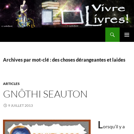
Aller
au
contenu
Recherche
MENU
PRINCI
Archives par mot-clé : des choses dérangeantes et laides
ARTICLES
GNÔTHI SEAUTON
9 JUILLET 2013
L
orsqu’il y a