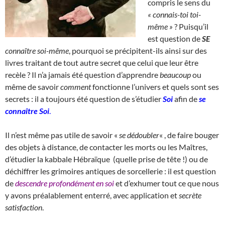
compris le sens du
« connais-toi toi-
même »
? Puisqu’il
est question de
SE
connaître soi-même
, pourquoi se précipitent-ils ainsi sur des
livres traitant de tout autre secret que celui que leur être
recèle ? Il n’a jamais été question d’apprendre
beaucoup
ou
même de savoir
comment
fonctionne l’univers et quels sont ses
secrets : il a toujours été question de s’étudier
Soi
afin de
se
connaître Soi
.
Il n’est même pas utile de savoir «
se dédoubler
« , de faire bouger
des objets à distance, de contacter les morts ou les Maîtres,
d’étudier la kabbale Hébraïque (quelle prise de tête !) ou de
déchiffrer les grimoires antiques de sorcellerie : il est question
de
descendre profondément en soi
et d’exhumer tout ce que nous
y avons préalablement enterré, avec application et
secrète
satisfaction
.