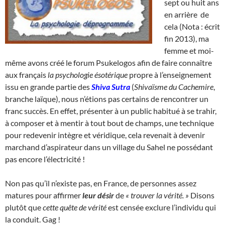
sept ou huit ans
en arrière de
cela (Nota : écrit
fin 2013), ma
femme et moi-
même avons créé le forum Psukelogos afin de faire connaître
aux français
la psychologie ésotérique
propre à l’enseignement
issu en grande partie des
Shiva Sutra
(
Shivaïsme du Cachemire
,
branche laïque), nous n’étions pas certains de rencontrer un
franc succès. En effet, présenter à un public habitué à se trahir,
à composer et à mentir à tout bout de champs, une technique
pour redevenir intègre et véridique, cela revenait à devenir
marchand d’aspirateur dans un village du Sahel ne possédant
pas encore l’électricité !
Non pas qu’il n’existe pas, en France, de personnes assez
matures pour affirmer
leur désir
de
« trouver la vérité. »
Disons
plutôt que
cette quête de vérité
est censée exclure l’individu qui
la conduit. Gag !