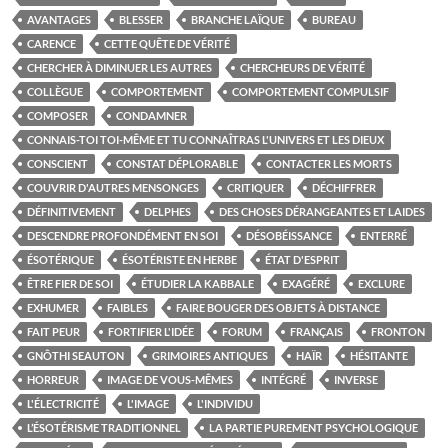
AVANTAGES
BLESSER
BRANCHE LAÏQUE
BUREAU
CARENCE
CETTE QUÊTE DE VÉRITÉ
CHERCHER À DIMINUER LES AUTRES
CHERCHEURS DE VÉRITÉ
COLLÈGUE
COMPORTEMENT
COMPORTEMENT COMPULSIF
COMPOSER
CONDAMNER
CONNAIS-TOI TOI-MÊME ET TU CONNAÎTRAS L'UNIVERS ET LES DIEUX
CONSCIENT
CONSTAT DÉPLORABLE
CONTACTER LES MORTS
COUVRIR D'AUTRES MENSONGES
CRITIQUER
DÉCHIFFRER
DÉFINITIVEMENT
DELPHES
DES CHOSES DÉRANGEANTES ET LAIDES
DESCENDRE PROFONDÉMENT EN SOI
DÉSOBÉISSANCE
ENTERRÉ
ÉSOTÉRIQUE
ÉSOTÉRISTE EN HERBE
ÉTAT D'ESPRIT
ÊTRE FIER DE SOI
ÉTUDIER LA KABBALE
EXAGÉRÉ
EXCLURE
EXHUMER
FAIBLES
FAIRE BOUGER DES OBJETS À DISTANCE
FAIT PEUR
FORTIFIER L'IDÉE
FORUM
FRANÇAIS
FRONTON
GNÔTHI SEAUTON
GRIMOIRES ANTIQUES
HAÏR
HÉSITANTE
HORREUR
IMAGE DE VOUS-MÊMES
INTÉGRÉ
INVERSE
L'ÉLECTRICITÉ
L'IMAGE
L'INDIVIDU
L’ÉSOTÉRISME TRADITIONNEL
LA PARTIE PUREMENT PSYCHOLOGIQUE