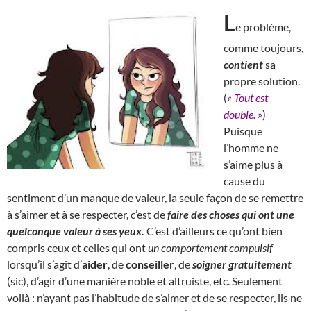
L
e problème,
comme toujours,
contient
sa
propre solution.
(
« Tout est
double. »
)
Puisque
l’homme ne
s’aime plus à
cause du
sentiment d’un manque de valeur, la seule façon de se remettre
à s’aimer et à se respecter, c’est de
faire des choses qui ont une
quelconque valeur à ses yeux.
C’est d’ailleurs ce qu’ont bien
compris ceux et celles qui ont
un comportement compulsif
lorsqu’il s’agit d’
aider
, de
conseiller
, de
soigner gratuitement
(sic), d’agir d’une manière noble et altruiste, etc. Seulement
voilà : n’ayant pas l’habitude de s’aimer et de se respecter, ils ne