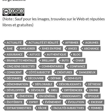
(Note : Sauf pour les images, trouvées sur le Web et réputées
libres et gratuites)
ACTUALITÉ
ACTUALITÉ ET RÉALITÉ
AFFIRMER
AGRUMES
ÂME
AMÉLIORER
ÂMES EN PEINE
ANGES
ARCHANGE
ASSURANCE
ASTUCE
AUTHENTIQUE
BLOG
BRANLETTE MENTALE
BRILLANT
BUTS
CHAIR
CINQ SENS OBJECTIFS
COMMENTAIRES
CONFIANCE
CONSCIENT
CÔTÉ SUBJECTIF
CRÉATURES
DANGEREUX
DÉCENNIES
DÉCOUVRIR
DÉFINIR
DEMI-ELFE
DÉNOMINATION
DÉPLORABLE
DÉSOBLIGEANTS
DÉTRESSE
DÉVELOPPER
DÉVOILER
DIEU
DIFFÉRENCIER
DIVINS
ELFE
ÉMOTION
EN GÉNÉRAL
ENSEIGNANTS
ÉPOQUE
ÉSOTÉRISTE
ESPRIT
ÉVÈNEMENT
ÉVOLUTION
EXCESSIF
EXTRATERRESTRES
FÂCHE
FACULTÉS SUBJECTIVES
FEMMES