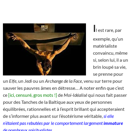
I
l est rare, par
exemple, qu’un
matérialiste
convaincu, même
si, selon lui, il a un
brin loupé sa vie,
se prenne pour
un
Elfe
, un
Jedi
ou un
Archange de la Face
, venu sur terre pour
sauver les pauvres âmes en détresse… A noter enfin que c’est
ce
[ici, censuré, gros mots !]
de
Moi-Idéalisé
qui nous fait passer
pour des Tanches de la Baltique aux yeux de personnes
équilibrées, rationnelles et à l’esprit brillant qui accepteraient
de s’informer plus avant sur l’ésotérisme véritable,
si elle
n’étaient pas rebutées par le comportement largement
immature
de nombreux spiritualistes
.