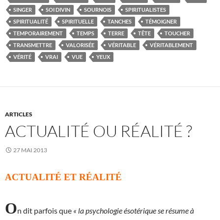
SINGER
SOI DIVIN
SOURNOIS
SPIRITUALISTES
SPIRITUALITÉ
SPIRITUELLE
TANCHES
TÉMOIGNER
TEMPORAIREMENT
TEMPS
TERRE
TÊTE
TOUCHER
TRANSMETTRE
VALORISÉE
VÉRITABLE
VÉRITABLEMENT
VÉRITÉ
VRAI
VUE
YEUX
ARTICLES
ACTUALITÉ OU RÉALITÉ ?
27 MAI 2013
ACTUALITÉ ET RÉALITÉ
O
n dit parfois que
« la psychologie ésotérique se résume à