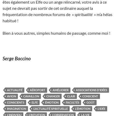
êtes également un Elfe ou un ange réincarné, votre avis à ce
sujet ne devrait pas sortir de cet ordinaire auquel la
fréquentation de nombreux forums de »
spiritualité
» m’a hélas
habitué !
Bien à vous autres, simples humains de passage, comme moi !
Serge Baccino
ACTUALITÉ
AÉROPORT
AMÉLIORER
ASSOCIATIONS D'IDÉES
AVION
CAVAILLON
CHANGER
CLAIR
CONSCIENT
CONSCIENTS
ELFE
ÉMOTION
FACULTÉS
GOÛT
IMAGINATION
L'ACTUALITÉ SPIRITUELLE
L'ÉMOTION
L'IDÉE
L'INDIVIDU
L'INTUITION
L'OBSERVATION
LA VIE