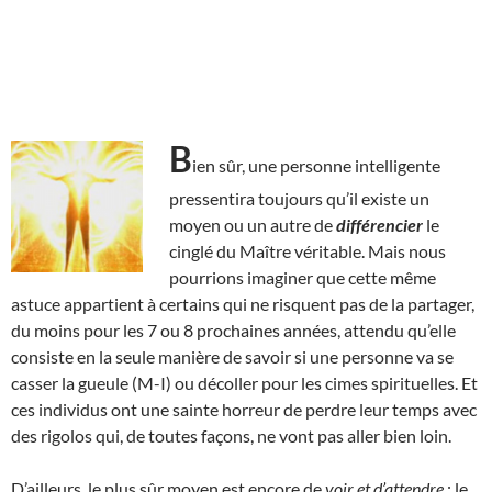
B
ien sûr, une personne intelligente
pressentira toujours qu’il existe un
moyen ou un autre de
différencier
le
cinglé du Maître véritable. Mais nous
pourrions imaginer que cette même
astuce appartient à certains qui ne risquent pas de la partager,
du moins pour les 7 ou 8 prochaines années, attendu qu’elle
consiste en la seule manière de savoir si une personne va se
casser la gueule (M-I) ou décoller pour les cimes spirituelles. Et
ces individus ont une sainte horreur de perdre leur temps avec
des rigolos qui, de toutes façons, ne vont pas aller bien loin.
D’ailleurs, le plus sûr moyen est encore de
voir et d’attendre
: le