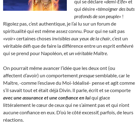
qui se déclare «
demi-Elfe
» et
qui désire
«témoigner des buts
profonds de son peuple»
!
Rigolez pas, c’est authentique, je l’ai lu sur un forum de
spiritualité qui est même assez connu. Pour qui ne sait pas
«
voir
» certaines choses
invisibles aux yeux de la chair
, c’est un
véritable défi que de faire la différence entre un esprit enfiévré
qui se prend pour Napoléon, et
un véritable Maître
.
On pourrait même avancer l’idée que les deux ont (ou
affectent d’avoir) un comportement
presque
semblable, car le
Maître, -comme l’esclave du Moi-Idéalisé- pense et agit comme
s’il savait tout et était déjà Divin. Il parle, écrit et se comporte
avec une assurance et une confiance en lui
qui glace
littéralement le cœur de ceux qui ne s’aiment pas et qui n’ont
aucune confiance en eux. D’où le côté excessif, parfois, de leurs
réactions.