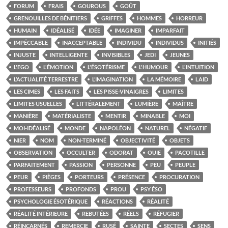
FORUM
FRAIS
GOUROUS
GOÛT
GRENOUILLES DE BÉNITIERS
GRIFFES
HOMMES
HORREUR
HUMAIN
IDÉALISÉ
IDÉE
IMAGINER
IMPARFAIT
IMPÉCCABLE
INACCEPTABLE
INDIVIDU
INDIVIDUS
INITIÉS
INJUSTE
INTELLIGENTE
INVISIBLES
JEDI
JEUNES
L'EGO
L'ÉMOTION
L'ÉSOTÉRISME
L'HUMOUR
L'INTUITION
L’ACTUALITÉ TERRESTRE
L’IMAGINATION
LA MÉMOIRE
LAID
LES CIMES
LES FAITS
LES PISSE-VINAIGRES
LIMITES
LIMITES USUELLES
LITTÉRALEMENT
LUMIÈRE
MAÎTRE
MANIÈRE
MATÉRIALISTE
MENTIR
MINABLE
MOI
MOI-IDÉALISÉ
MONDE
NAPOLÉON
NATUREL
NÉGATIF
NIER
NOM
NON-TERMINÉ
OBJECTIVITÉ
OBJETS
OBSERVATION
OCCULTER
ODORAT
OUIE
PACOTILLE
PARFAITEMENT
PASSION
PERSONNE
PEU
PEUPLE
PEUR
PIÈGES
PORTEURS
PRÉSENCE
PROCURATION
PROFESSEURS
PROFONDS
PROU
PSY ÉSO
PSYCHOLOGIE ÉSOTÉRIQUE
RÉACTIONS
RÉALITÉ
RÉALITÉ INTÉRIEURE
REBUTÉES
RÉELS
RÉFUGIER
RÉINCARNÉS
REMERCIE
RUSÉ
SAINTE
SECTES
SENS