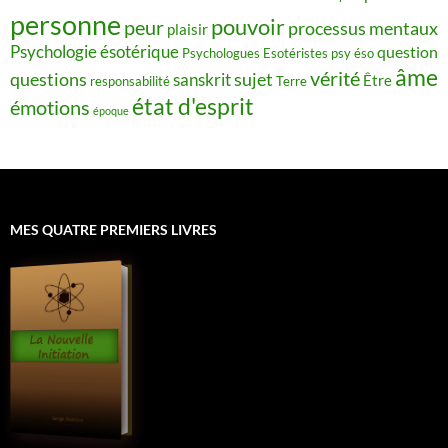
personne
pouvoir
peur
processus mentaux
plaisir
Psychologie ésotérique
question
Psychologues Esotéristes
psy éso
âme
vérité
questions
sujet
sanskrit
Être
responsabilité
Terre
état d'esprit
émotions
époque
MES QUATRE PREMIERS LIVRES