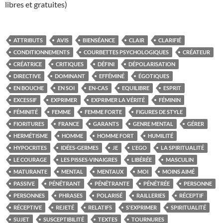
libres et gratuites)
ATTRIBUTS
AVIS
BIENSÉANCE
CLAIR
CLARIFIÉ
CONDITIONNEMENTS
COURBETTES PSYCHOLOGIQUES
CRÉATEUR
CRÉATRICE
CRITIQUES
DÉFINI
DÉPOLARISATION
DIRECTIVE
DOMINANT
EFFÉMINÉ
ÉGOTIQUES
EN BOUCHE
EN SOI
EN-CAS
EQUILIBRE
ESPRIT
EXCESSIF
EXPRIMER
EXPRIMER LA VÉRITÉ
FÉMININ
FÉMINITÉ
FEMME
FEMME FORTE
FIGURES DE STYLE
FIORITURES
FRANCE
GARANTS
GENRE MENTAL
GÉRER
HERMÉTISME
HOMME
HOMME FORT
HUMILITÉ
HYPOCRITES
IDÉES-GERMES
JE
L'EGO
LA SPIRITUALITÉ
LE COURAGE
LES PISSES-VINAIGRES
LIBÉRÉE
MASCULIN
MATURANTE
MENTAL
MENTAUX
MOI
MOINS AIMÉ
PASSIVE
PÉNÉTRANT
PÉNÉTRANTE
PÉNÉTRÉE
PERSONNE
PERSONNES
PHRASES
POLARISÉ
RAILLERIES
RÉCEPTIF
RÉCEPTIVE
REJETÉ
RELATIFS
S'EXPRIMER
SPIRITUALITÉ
SUJET
SUSCEPTIBILITÉ
TEXTES
TOURNURES