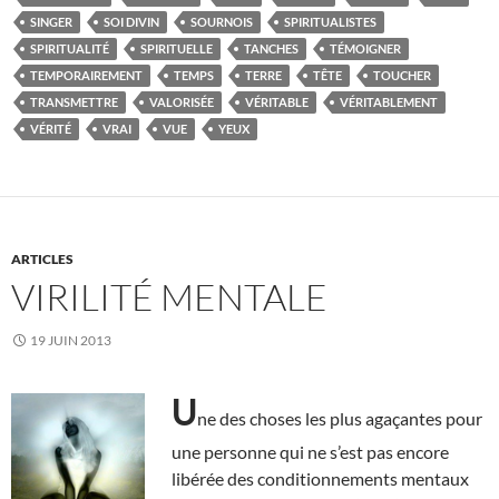
SINGER
SOI DIVIN
SOURNOIS
SPIRITUALISTES
SPIRITUALITÉ
SPIRITUELLE
TANCHES
TÉMOIGNER
TEMPORAIREMENT
TEMPS
TERRE
TÊTE
TOUCHER
TRANSMETTRE
VALORISÉE
VÉRITABLE
VÉRITABLEMENT
VÉRITÉ
VRAI
VUE
YEUX
ARTICLES
VIRILITÉ MENTALE
19 JUIN 2013
U
ne des choses les plus agaçantes pour
une personne qui ne s’est pas encore
libérée des conditionnements mentaux