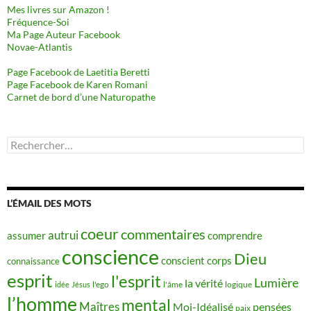
Mes livres sur Amazon !
Fréquence-Soi
Ma Page Auteur Facebook
Novae-Atlantis
Page Facebook de Laetitia Beretti
Page Facebook de Karen Romani
Carnet de bord d’une Naturopathe
Rechercher :
L’ÉMAIL DES MOTS
coeur
commentaires
autrui
assumer
comprendre
conscience
Dieu
conscient
corps
connaissance
esprit
l'esprit
Lumière
la vérité
idée
Jésus
l'ego
l'âme
logique
l’homme
mental
Maîtres
Moi-Idéalisé
pensées
paix