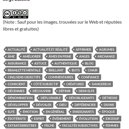
(Note : Sauf pour les images, trouvées sur le Web et réputées
libres et gratuites)
ACTUALITÉ
ACTUALITÉ ET RÉALITÉ
AFFIRMER
AGRUMES
ÂME
AMÉLIORER
ÂMES EN PEINE
ANGES
ARCHANGE
ASSURANCE
ASTUCE
AUTHENTIQUE
BLOG
BRANLETTE MENTALE
BRILLANT
BUTS
CHAIR
CINQ SENS OBJECTIFS
COMMENTAIRES
CONFIANCE
CONSCIENT
CÔTÉ SUBJECTIF
CRÉATURES
DANGEREUX
DÉCENNIES
DÉCOUVRIR
DÉFINIR
DEMI-ELFE
DÉNOMINATION
DÉPLORABLE
DÉSOBLIGEANTS
DÉTRESSE
DÉVELOPPER
DÉVOILER
DIEU
DIFFÉRENCIER
DIVINS
ELFE
ÉMOTION
EN GÉNÉRAL
ENSEIGNANTS
ÉPOQUE
ÉSOTÉRISTE
ESPRIT
ÉVÈNEMENT
ÉVOLUTION
EXCESSIF
EXTRATERRESTRES
FÂCHE
FACULTÉS SUBJECTIVES
FEMMES