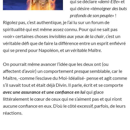
qui se déclare «
demi-Elfe
» et
qui désire
«témoigner des buts
profonds de son peuple»
!
Rigolez pas, c’est authentique, je l’ai lu sur un forum de
spiritualité qui est même assez connu. Pour qui ne sait pas
«
voir
» certaines choses
invisibles aux yeux de la chair
, c’est un
véritable défi que de faire la différence entre un esprit enfiévré
qui se prend pour Napoléon, et
un véritable Maître
.
On pourrait même avancer l’idée que les deux ont (ou
affectent d’avoir) un comportement
presque
semblable, car le
Maître, -comme l’esclave du Moi-Idéalisé- pense et agit comme
s’il savait tout et était déjà Divin. Il parle, écrit et se comporte
avec une assurance et une confiance en lui
qui glace
littéralement le cœur de ceux qui ne s’aiment pas et qui n’ont
aucune confiance en eux. D’où le côté excessif, parfois, de leurs
réactions.