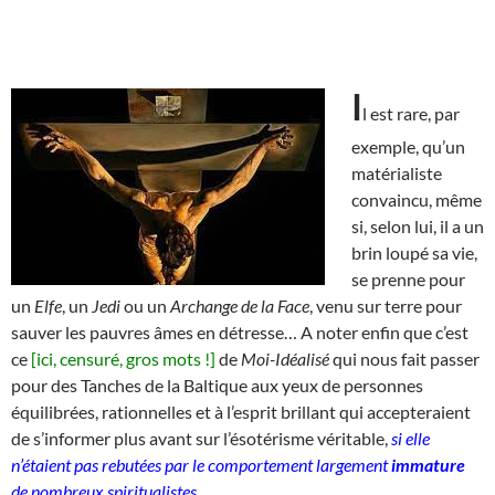
I
l est rare, par
exemple, qu’un
matérialiste
convaincu, même
si, selon lui, il a un
brin loupé sa vie,
se prenne pour
un
Elfe
, un
Jedi
ou un
Archange de la Face
, venu sur terre pour
sauver les pauvres âmes en détresse… A noter enfin que c’est
ce
[ici, censuré, gros mots !]
de
Moi-Idéalisé
qui nous fait passer
pour des Tanches de la Baltique aux yeux de personnes
équilibrées, rationnelles et à l’esprit brillant qui accepteraient
de s’informer plus avant sur l’ésotérisme véritable,
si elle
n’étaient pas rebutées par le comportement largement
immature
de nombreux spiritualistes
.