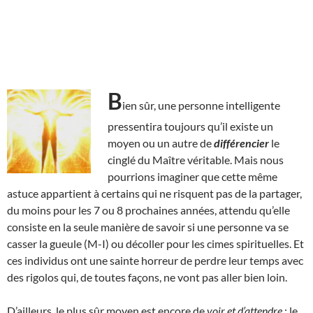
B
ien sûr, une personne intelligente
pressentira toujours qu’il existe un
moyen ou un autre de
différencier
le
cinglé du Maître véritable. Mais nous
pourrions imaginer que cette même
astuce appartient à certains qui ne risquent pas de la partager,
du moins pour les 7 ou 8 prochaines années, attendu qu’elle
consiste en la seule manière de savoir si une personne va se
casser la gueule (M-I) ou décoller pour les cimes spirituelles. Et
ces individus ont une sainte horreur de perdre leur temps avec
des rigolos qui, de toutes façons, ne vont pas aller bien loin.
D’ailleurs, le plus sûr moyen est encore de
voir et d’attendre
: le