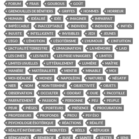
FORUM
FRAIS
GOUROUS
GOÛT
GRENOUILLES DE BÉNITIERS
GRIFFES
HOMMES
HORREUR
HUMAIN
IDÉALISÉ
IDÉE
IMAGINER
IMPARFAIT
IMPÉCCABLE
INACCEPTABLE
INDIVIDU
INDIVIDUS
INITIÉS
INJUSTE
INTELLIGENTE
INVISIBLES
JEDI
JEUNES
L'EGO
L'ÉMOTION
L'ÉSOTÉRISME
L'HUMOUR
L'INTUITION
L’ACTUALITÉ TERRESTRE
L’IMAGINATION
LA MÉMOIRE
LAID
LES CIMES
LES FAITS
LES PISSE-VINAIGRES
LIMITES
LIMITES USUELLES
LITTÉRALEMENT
LUMIÈRE
MAÎTRE
MANIÈRE
MATÉRIALISTE
MENTIR
MINABLE
MOI
MOI-IDÉALISÉ
MONDE
NAPOLÉON
NATUREL
NÉGATIF
NIER
NOM
NON-TERMINÉ
OBJECTIVITÉ
OBJETS
OBSERVATION
OCCULTER
ODORAT
OUIE
PACOTILLE
PARFAITEMENT
PASSION
PERSONNE
PEU
PEUPLE
PEUR
PIÈGES
PORTEURS
PRÉSENCE
PROCURATION
PROFESSEURS
PROFONDS
PROU
PSY ÉSO
PSYCHOLOGIE ÉSOTÉRIQUE
RÉACTIONS
RÉALITÉ
RÉALITÉ INTÉRIEURE
REBUTÉES
RÉELS
RÉFUGIER
RÉINCARNÉS
REMERCIE
RUSÉ
SAINTE
SECTES
SENS