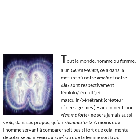
T
out le monde, homme ou femme,
a un
Genre Mental
, cela dans la
mesure où notre
«moi»
et notre
«Je»
sont respectivement
féminin/réceptif, et
masculin/pénétrant (créateur
d’idées-germes.) Évidemment, une
«
femme forte
» ne sera jamais aussi
virile,
dans ses propos, qu’un «
homme fort
.» A moins que
l’homme servant à comparer soit pas si fort que cela (mental
dépolarisé au niveau du
«Je»
) ou que la femme soit trop