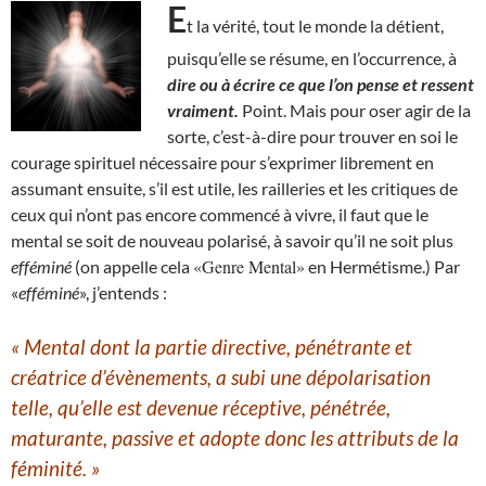
E
t la vérité, tout le monde la détient,
puisqu’elle se résume, en l’occurrence, à
dire ou à écrire ce que l’on pense et ressent
vraiment.
Point. Mais pour oser agir de la
sorte, c’est-à-dire pour trouver en soi le
courage spirituel nécessaire pour s’exprimer librement en
assumant ensuite, s’il est utile, les railleries et les critiques de
ceux qui n’ont pas encore commencé à vivre, il faut que le
mental se soit de nouveau polarisé, à savoir qu’il ne soit plus
«Genre Mental»
efféminé
(on appelle cela
en Hermétisme.) Par
«
efféminé
», j’entends :
« Mental dont la partie directive, pénétrante et
créatrice d’évènement
s
, a subi une dépolarisation
telle, qu’elle est devenue
réceptive, pénétrée,
maturante,
passive
et adopte donc les attributs de la
féminité.
»