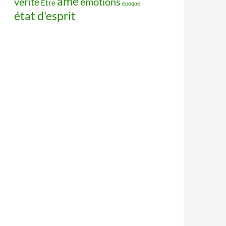
âme
vérité
émotions
Être
époque
état d'esprit