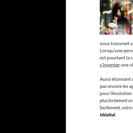
nous transmet c
Lorsqu’une perso
est pourtant la s
s’inventer
une vi
Aussi étonnant q
pas encore les 
pour l’évolution 
plus fortement ori
facilement, voire
Idéalisé
.