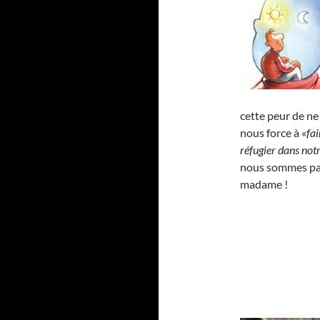
cette peur de ne
nous force à «
fai
réfugier dans notr
nous sommes par
madame !