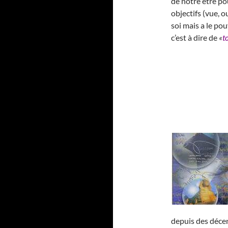
de notre être po
objectifs (vue, o
soi mais a le p
c’est à dire de
«
t
depuis des décen