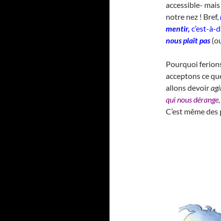
accessible- mais
notre nez ! Bref,
mentir,
c’est-à-d
nous plaît pas
(ou
Pourquoi ferions
acceptons ce qu
allons devoir
agi
qui nous dérange, 
C’est même des p