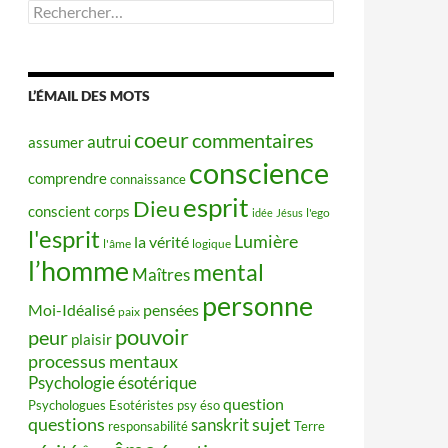
Rechercher :
L’ÉMAIL DES MOTS
coeur
commentaires
autrui
assumer
conscience
comprendre
connaissance
esprit
Dieu
conscient
corps
idée
Jésus
l'ego
l'esprit
Lumière
la vérité
l'âme
logique
l’homme
mental
Maîtres
personne
Moi-Idéalisé
pensées
paix
pouvoir
peur
plaisir
processus mentaux
Psychologie ésotérique
question
Psychologues Esotéristes
psy éso
questions
sujet
sanskrit
responsabilité
Terre