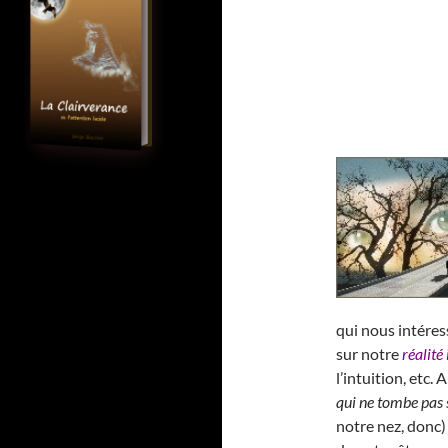
qui nous intéres
sur notre
réalité
l’intuition, etc
qui ne tombe pas 
notre nez, donc)