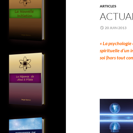
ARTICLES
ACTUAL
20 JUIN 2013
« La psychologie 
spirituelle d’un 
soi (hors tout c