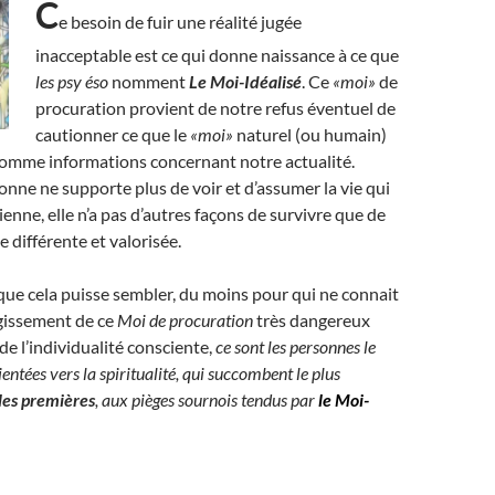
C
e besoin de fuir une réalité jugée
inacceptable est ce qui donne naissance à ce que
les psy éso
nomment
Le Moi-Idéalisé
. Ce
«moi»
de
procuration provient de notre refus éventuel de
cautionner ce que le
«moi»
naturel (ou humain)
omme informations concernant notre actualité.
nne ne supporte plus de voir et d’assumer la vie qui
ienne, elle n’a pas d’autres façons de survivre que de
e différente et valorisée.
ue cela puisse sembler, du moins pour qui ne connait
agissement de ce
Moi de procuration
très dangereux
de l’individualité consciente,
ce sont les personnes le
entées vers la spiritualité, qui succombent le plus
les premières
, aux pièges sournois tendus par
le Moi-