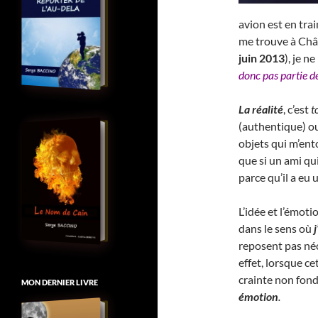
avion est en tra
me trouve à Châ
juin 2013
), je n
donc pas partie d
La réalité
, c’est
t
(authentique) ou
objets qui m’ent
que si un ami qui
parce qu’il a eu 
L’idée et l’émot
dans le sens où
reposent pas néc
effet, lorsque ce
crainte non fon
MON DERNIER LIVRE
émotion
.