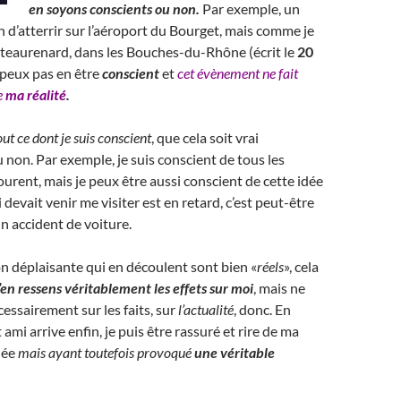
en soyons conscients ou non.
Par exemple, un
in d’atterrir sur l’aéroport du Bourget, mais comme je
teaurenard, dans les Bouches-du-Rhône (écrit le
20
e peux pas en être
conscient
et
cet évènement ne fait
e
ma réalité
.
out ce dont je suis conscient
, que cela soit vrai
 non. Par exemple, je suis conscient de tous les
ourent, mais je peux être aussi conscient de cette idée
 devait venir me visiter est en retard, c’est peut-être
un accident de voiture.
ion déplaisante qui en découlent sont bien «
réels
», cela
j’en ressens véritablement les effets sur moi
, mais ne
essairement sur les faits, sur
l’actualité
, donc. En
t ami arrive enfin, je puis être rassuré et rire de ma
dée
mais ayant toutefois provoqué
une
véritable