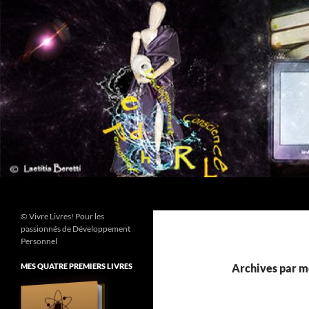
Aller
au
contenu
Recherche
© Vivre Livres! Pour les
passionnés de Développement
Personnel
MES QUATRE PREMIERS LIVRES
Archives par mo