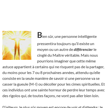
B
ien sûr, une personne intelligente
pressentira toujours qu’il existe un
moyen ou un autre de
différencier
le
cinglé du Maître véritable. Mais nous
pourrions imaginer que cette même
astuce appartient à certains qui ne risquent pas de la partager,
du moins pour les 7 ou 8 prochaines années, attendu qu’elle
consiste en la seule manière de savoir si une personne va se
casser la gueule (M-I) ou décoller pour les cimes spirituelles. Et
ces individus ont une sainte horreur de perdre leur temps avec
des rigolos qui, de toutes façons, ne vont pas aller bien loin.
D’ailleurs, le plus sûr moyen est encore de
voir et d’attendre
: le