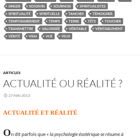
SINGER
SOI DIVIN
SOURNOIS
SPIRITUALISTES
SPIRITUALITÉ
SPIRITUELLE
TANCHES
TÉMOIGNER
TEMPORAIREMENT
TEMPS
TERRE
TÊTE
TOUCHER
TRANSMETTRE
VALORISÉE
VÉRITABLE
VÉRITABLEMENT
VÉRITÉ
VRAI
VUE
YEUX
ARTICLES
ACTUALITÉ OU RÉALITÉ ?
27 MAI 2013
ACTUALITÉ ET RÉALITÉ
O
n dit parfois que
« la psychologie ésotérique se résume à