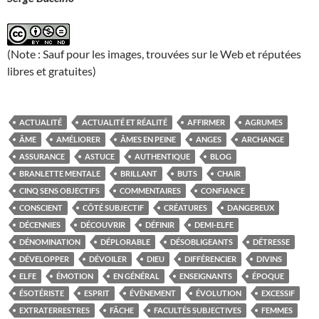
(Note : Sauf pour les images, trouvées sur le Web et réputées
libres et gratuites)
ACTUALITÉ
ACTUALITÉ ET RÉALITÉ
AFFIRMER
AGRUMES
ÂME
AMÉLIORER
ÂMES EN PEINE
ANGES
ARCHANGE
ASSURANCE
ASTUCE
AUTHENTIQUE
BLOG
BRANLETTE MENTALE
BRILLANT
BUTS
CHAIR
CINQ SENS OBJECTIFS
COMMENTAIRES
CONFIANCE
CONSCIENT
CÔTÉ SUBJECTIF
CRÉATURES
DANGEREUX
DÉCENNIES
DÉCOUVRIR
DÉFINIR
DEMI-ELFE
DÉNOMINATION
DÉPLORABLE
DÉSOBLIGEANTS
DÉTRESSE
DÉVELOPPER
DÉVOILER
DIEU
DIFFÉRENCIER
DIVINS
ELFE
ÉMOTION
EN GÉNÉRAL
ENSEIGNANTS
ÉPOQUE
ÉSOTÉRISTE
ESPRIT
ÉVÈNEMENT
ÉVOLUTION
EXCESSIF
EXTRATERRESTRES
FÂCHE
FACULTÉS SUBJECTIVES
FEMMES