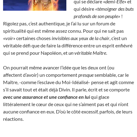
qui se déclare «
demi-Elfe
» et
qui désire
«témoigner des buts
profonds de son peuple»
!
Rigolez pas, c’est authentique, je l’ai lu sur un forum de
spiritualité qui est même assez connu. Pour qui ne sait pas
«
voir
» certaines choses
invisibles aux yeux de la chair
, c’est un
véritable défi que de faire la différence entre un esprit enfiévré
qui se prend pour Napoléon, et
un véritable Maître
.
On pourrait même avancer l’idée que les deux ont (ou
affectent d’avoir) un comportement
presque
semblable, car le
Maître, -comme l’esclave du Moi-Idéalisé- pense et agit comme
s’il savait tout et était déjà Divin. Il parle, écrit et se comporte
avec une assurance et une confiance en lui
qui glace
littéralement le cœur de ceux qui ne s’aiment pas et qui n’ont
aucune confiance en eux. D’où le côté excessif, parfois, de leurs
réactions.