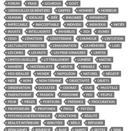
FORUM
FRAIS
GOUROUS
GOÛT
GRENOUILLES DE BÉNITIERS
GRIFFES
HOMMES
HORREUR
HUMAIN
IDÉALISÉ
IDÉE
IMAGINER
IMPARFAIT
IMPÉCCABLE
INACCEPTABLE
INDIVIDU
INDIVIDUS
INITIÉS
INJUSTE
INTELLIGENTE
INVISIBLES
JEDI
JEUNES
L'EGO
L'ÉMOTION
L'ÉSOTÉRISME
L'HUMOUR
L'INTUITION
L’ACTUALITÉ TERRESTRE
L’IMAGINATION
LA MÉMOIRE
LAID
LES CIMES
LES FAITS
LES PISSE-VINAIGRES
LIMITES
LIMITES USUELLES
LITTÉRALEMENT
LUMIÈRE
MAÎTRE
MANIÈRE
MATÉRIALISTE
MENTIR
MINABLE
MOI
MOI-IDÉALISÉ
MONDE
NAPOLÉON
NATUREL
NÉGATIF
NIER
NOM
NON-TERMINÉ
OBJECTIVITÉ
OBJETS
OBSERVATION
OCCULTER
ODORAT
OUIE
PACOTILLE
PARFAITEMENT
PASSION
PERSONNE
PEU
PEUPLE
PEUR
PIÈGES
PORTEURS
PRÉSENCE
PROCURATION
PROFESSEURS
PROFONDS
PROU
PSY ÉSO
PSYCHOLOGIE ÉSOTÉRIQUE
RÉACTIONS
RÉALITÉ
RÉALITÉ INTÉRIEURE
REBUTÉES
RÉELS
RÉFUGIER
RÉINCARNÉS
REMERCIE
RUSÉ
SAINTE
SECTES
SENS