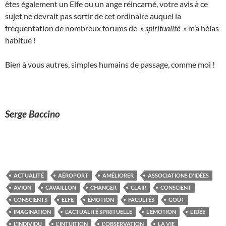
êtes également un Elfe ou un ange réincarné, votre avis à ce
sujet ne devrait pas sortir de cet ordinaire auquel la
fréquentation de nombreux forums de »
spiritualité
» m’a hélas
habitué !
Bien à vous autres, simples humains de passage, comme moi !
Serge Baccino
ACTUALITÉ
AÉROPORT
AMÉLIORER
ASSOCIATIONS D'IDÉES
AVION
CAVAILLON
CHANGER
CLAIR
CONSCIENT
CONSCIENTS
ELFE
ÉMOTION
FACULTÉS
GOÛT
IMAGINATION
L'ACTUALITÉ SPIRITUELLE
L'ÉMOTION
L'IDÉE
L'INDIVIDU
L'INTUITION
L'OBSERVATION
LA VIE