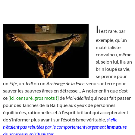
I
l est rare, par
exemple, qu’un
matérialiste
convaincu, même
si, selon lui, il a un
brin loupé sa vie,
se prenne pour
un
Elfe
, un
Jedi
ou un
Archange de la Face
, venu sur terre pour
sauver les pauvres âmes en détresse… A noter enfin que c’est
ce
[ici, censuré, gros mots !]
de
Moi-Idéalisé
qui nous fait passer
pour des Tanches de la Baltique aux yeux de personnes
équilibrées, rationnelles et à l’esprit brillant qui accepteraient
de s’informer plus avant sur l’ésotérisme véritable,
si elle
n’étaient pas rebutées par le comportement largement
immature
de nombreux spiritualistes
.