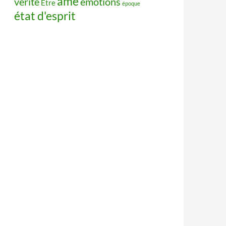
âme
vérité
émotions
Être
époque
état d'esprit