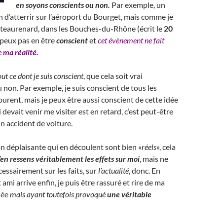
en soyons conscients ou non.
Par exemple, un
in d’atterrir sur l’aéroport du Bourget, mais comme je
teaurenard, dans les Bouches-du-Rhône (écrit le
20
e peux pas en être
conscient
et
cet évènement ne fait
e
ma réalité
.
out ce dont je suis conscient
, que cela soit vrai
 non. Par exemple, je suis conscient de tous les
ourent, mais je peux être aussi conscient de cette idée
 devait venir me visiter est en retard, c’est peut-être
un accident de voiture.
ion déplaisante qui en découlent sont bien «
réels
», cela
j’en ressens véritablement les effets sur moi
, mais ne
essairement sur les faits, sur
l’actualité
, donc. En
t ami arrive enfin, je puis être rassuré et rire de ma
dée
mais ayant toutefois provoqué
une
véritable