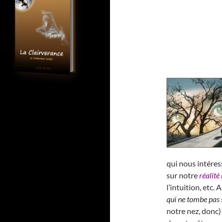
qui nous intéres
sur notre
réalité
l’intuition, etc
qui ne tombe pas 
notre nez, donc)