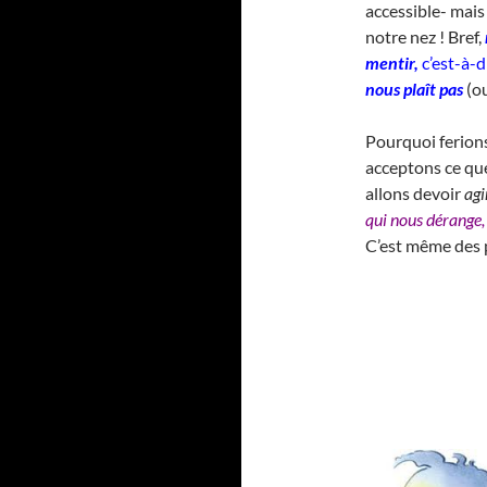
accessible- mais
notre nez ! Bref,
mentir,
c’est-à-d
nous plaît pas
(ou
Pourquoi ferions
acceptons ce qu
allons devoir
agi
qui nous dérange, 
C’est même des p