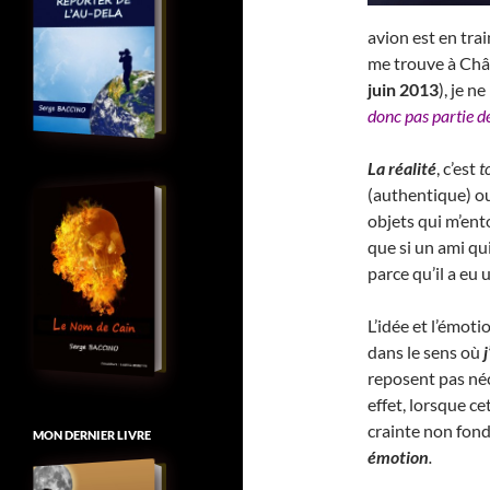
avion est en tra
me trouve à Châ
juin 2013
), je n
donc pas partie d
La réalité
, c’est
t
(authentique) ou
objets qui m’ent
que si un ami qui
parce qu’il a eu 
L’idée et l’émot
dans le sens où
reposent pas néc
effet, lorsque ce
crainte non fon
MON DERNIER LIVRE
émotion
.