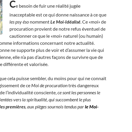
C
e besoin de fuir une réalité jugée
inacceptable est ce qui donne naissance à ce que
les psy éso
nomment
Le Moi-Idéalisé
. Ce
«moi»
de
procuration provient de notre refus éventuel de
cautionner ce que le
«moi»
naturel (ou humain)
omme informations concernant notre actualité.
nne ne supporte plus de voir et d’assumer la vie qui
ienne, elle n’a pas d’autres façons de survivre que de
e différente et valorisée.
ue cela puisse sembler, du moins pour qui ne connait
agissement de ce
Moi de procuration
très dangereux
de l’individualité consciente,
ce sont les personnes le
entées vers la spiritualité, qui succombent le plus
les premières
, aux pièges sournois tendus par
le Moi-