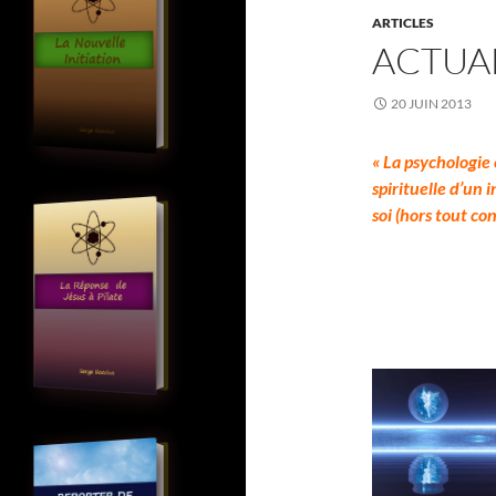
ARTICLES
ACTUAL
20 JUIN 2013
« La psychologie 
spirituelle d’un 
soi (hors tout c