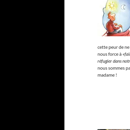
cette peur de ne
nous force à «
fai
réfugier dans notr
nous sommes par
madame !