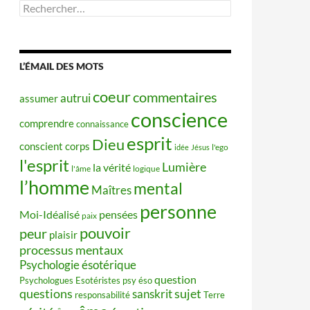
Rechercher :
L’ÉMAIL DES MOTS
coeur
commentaires
autrui
assumer
conscience
comprendre
connaissance
esprit
Dieu
conscient
corps
idée
Jésus
l'ego
l'esprit
Lumière
la vérité
l'âme
logique
l’homme
mental
Maîtres
personne
Moi-Idéalisé
pensées
paix
pouvoir
peur
plaisir
processus mentaux
Psychologie ésotérique
question
Psychologues Esotéristes
psy éso
questions
sujet
sanskrit
responsabilité
Terre