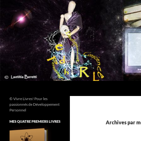
Aller
au
contenu
Recherche
© Vivre Livres! Pour les
passionnés de Développement
Personnel
MES QUATRE PREMIERS LIVRES
Archives par mo