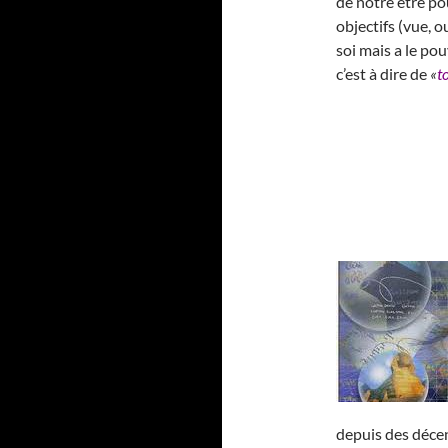
de notre être po
objectifs (vue, o
soi mais a le p
c’est à dire de
«
t
depuis des décen