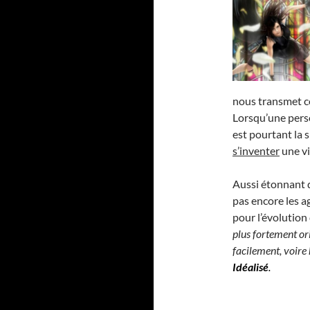
nous transmet c
Lorsqu’une perso
est pourtant la s
s’inventer
une vi
Aussi étonnant q
pas encore les 
pour l’évolution 
plus fortement ori
facilement, voire
Idéalisé
.