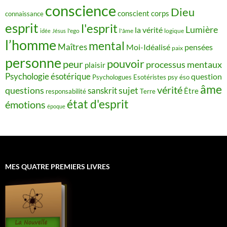
conscience
Dieu
conscient
corps
connaissance
esprit
l'esprit
Lumière
la vérité
idée
Jésus
l'ego
l'âme
logique
l’homme
mental
Maîtres
Moi-Idéalisé
pensées
paix
personne
pouvoir
peur
processus mentaux
plaisir
Psychologie ésotérique
question
Psychologues Esotéristes
psy éso
âme
vérité
questions
sujet
sanskrit
Être
responsabilité
Terre
état d'esprit
émotions
époque
MES QUATRE PREMIERS LIVRES