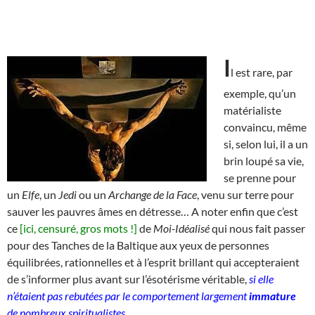
I
l est rare, par
exemple, qu’un
matérialiste
convaincu, même
si, selon lui, il a un
brin loupé sa vie,
se prenne pour
un
Elfe
, un
Jedi
ou un
Archange de la Face
, venu sur terre pour
sauver les pauvres âmes en détresse… A noter enfin que c’est
ce
[ici, censuré, gros mots !]
de
Moi-Idéalisé
qui nous fait passer
pour des Tanches de la Baltique aux yeux de personnes
équilibrées, rationnelles et à l’esprit brillant qui accepteraient
de s’informer plus avant sur l’ésotérisme véritable,
si elle
n’étaient pas rebutées par le comportement largement
immature
de nombreux spiritualistes
.