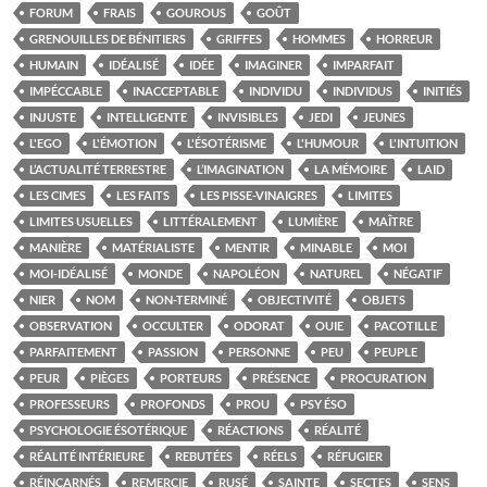
FORUM
FRAIS
GOUROUS
GOÛT
GRENOUILLES DE BÉNITIERS
GRIFFES
HOMMES
HORREUR
HUMAIN
IDÉALISÉ
IDÉE
IMAGINER
IMPARFAIT
IMPÉCCABLE
INACCEPTABLE
INDIVIDU
INDIVIDUS
INITIÉS
INJUSTE
INTELLIGENTE
INVISIBLES
JEDI
JEUNES
L'EGO
L'ÉMOTION
L'ÉSOTÉRISME
L'HUMOUR
L'INTUITION
L’ACTUALITÉ TERRESTRE
L’IMAGINATION
LA MÉMOIRE
LAID
LES CIMES
LES FAITS
LES PISSE-VINAIGRES
LIMITES
LIMITES USUELLES
LITTÉRALEMENT
LUMIÈRE
MAÎTRE
MANIÈRE
MATÉRIALISTE
MENTIR
MINABLE
MOI
MOI-IDÉALISÉ
MONDE
NAPOLÉON
NATUREL
NÉGATIF
NIER
NOM
NON-TERMINÉ
OBJECTIVITÉ
OBJETS
OBSERVATION
OCCULTER
ODORAT
OUIE
PACOTILLE
PARFAITEMENT
PASSION
PERSONNE
PEU
PEUPLE
PEUR
PIÈGES
PORTEURS
PRÉSENCE
PROCURATION
PROFESSEURS
PROFONDS
PROU
PSY ÉSO
PSYCHOLOGIE ÉSOTÉRIQUE
RÉACTIONS
RÉALITÉ
RÉALITÉ INTÉRIEURE
REBUTÉES
RÉELS
RÉFUGIER
RÉINCARNÉS
REMERCIE
RUSÉ
SAINTE
SECTES
SENS