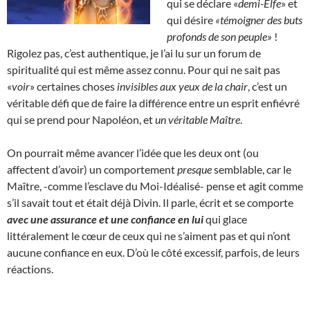
qui se déclare «
demi-Elfe
» et
qui désire
«témoigner des buts
profonds de son peuple»
!
Rigolez pas, c’est authentique, je l’ai lu sur un forum de
spiritualité qui est même assez connu. Pour qui ne sait pas
«
voir
» certaines choses
invisibles aux yeux de la chair
, c’est un
véritable défi que de faire la différence entre un esprit enfiévré
qui se prend pour Napoléon, et
un véritable Maître
.
On pourrait même avancer l’idée que les deux ont (ou
affectent d’avoir) un comportement
presque
semblable, car le
Maître, -comme l’esclave du Moi-Idéalisé- pense et agit comme
s’il savait tout et était déjà Divin. Il parle, écrit et se comporte
avec une assurance et une confiance en lui
qui glace
littéralement le cœur de ceux qui ne s’aiment pas et qui n’ont
aucune confiance en eux. D’où le côté excessif, parfois, de leurs
réactions.