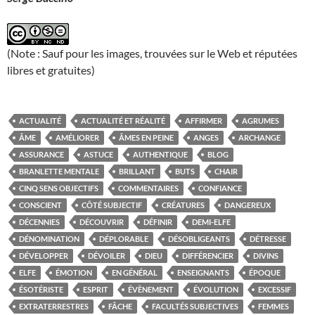
(Note : Sauf pour les images, trouvées sur le Web et réputées
libres et gratuites)
ACTUALITÉ
ACTUALITÉ ET RÉALITÉ
AFFIRMER
AGRUMES
ÂME
AMÉLIORER
ÂMES EN PEINE
ANGES
ARCHANGE
ASSURANCE
ASTUCE
AUTHENTIQUE
BLOG
BRANLETTE MENTALE
BRILLANT
BUTS
CHAIR
CINQ SENS OBJECTIFS
COMMENTAIRES
CONFIANCE
CONSCIENT
CÔTÉ SUBJECTIF
CRÉATURES
DANGEREUX
DÉCENNIES
DÉCOUVRIR
DÉFINIR
DEMI-ELFE
DÉNOMINATION
DÉPLORABLE
DÉSOBLIGEANTS
DÉTRESSE
DÉVELOPPER
DÉVOILER
DIEU
DIFFÉRENCIER
DIVINS
ELFE
ÉMOTION
EN GÉNÉRAL
ENSEIGNANTS
ÉPOQUE
ÉSOTÉRISTE
ESPRIT
ÉVÈNEMENT
ÉVOLUTION
EXCESSIF
EXTRATERRESTRES
FÂCHE
FACULTÉS SUBJECTIVES
FEMMES