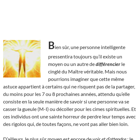
B
ien sûr, une personne intelligente
pressentira toujours qu’il existe un
moyen ou un autre de
différencier
le
cinglé du Maître véritable. Mais nous
pourrions imaginer que cette même
astuce appartient à certains qui ne risquent pas de la partager,
du moins pour les 7 ou 8 prochaines années, attendu qu’elle
consiste en la seule manière de savoir si une personne va se
casser la gueule (M-I) ou décoller pour les cimes spirituelles. Et
ces individus ont une sainte horreur de perdre leur temps avec
des rigolos qui, de toutes façons, ne vont pas aller bien loin.
D’ailleurs, le plus sûr moyen est encore de
voir et d’attendre
: le