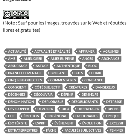
(Note : Sauf pour les images, trouvées sur le Web et réputées
libres et gratuites)
ACTUALITÉ
ACTUALITÉ ET RÉALITÉ
AFFIRMER
AGRUMES
ÂME
AMÉLIORER
ÂMES EN PEINE
ANGES
ARCHANGE
ASSURANCE
ASTUCE
AUTHENTIQUE
BLOG
BRANLETTE MENTALE
BRILLANT
BUTS
CHAIR
CINQ SENS OBJECTIFS
COMMENTAIRES
CONFIANCE
CONSCIENT
CÔTÉ SUBJECTIF
CRÉATURES
DANGEREUX
DÉCENNIES
DÉCOUVRIR
DÉFINIR
DEMI-ELFE
DÉNOMINATION
DÉPLORABLE
DÉSOBLIGEANTS
DÉTRESSE
DÉVELOPPER
DÉVOILER
DIEU
DIFFÉRENCIER
DIVINS
ELFE
ÉMOTION
EN GÉNÉRAL
ENSEIGNANTS
ÉPOQUE
ÉSOTÉRISTE
ESPRIT
ÉVÈNEMENT
ÉVOLUTION
EXCESSIF
EXTRATERRESTRES
FÂCHE
FACULTÉS SUBJECTIVES
FEMMES