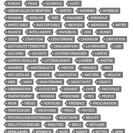
FORUM
FRAIS
GOUROUS
GOÛT
GRENOUILLES DE BÉNITIERS
GRIFFES
HOMMES
HORREUR
HUMAIN
IDÉALISÉ
IDÉE
IMAGINER
IMPARFAIT
IMPÉCCABLE
INACCEPTABLE
INDIVIDU
INDIVIDUS
INITIÉS
INJUSTE
INTELLIGENTE
INVISIBLES
JEDI
JEUNES
L'EGO
L'ÉMOTION
L'ÉSOTÉRISME
L'HUMOUR
L'INTUITION
L’ACTUALITÉ TERRESTRE
L’IMAGINATION
LA MÉMOIRE
LAID
LES CIMES
LES FAITS
LES PISSE-VINAIGRES
LIMITES
LIMITES USUELLES
LITTÉRALEMENT
LUMIÈRE
MAÎTRE
MANIÈRE
MATÉRIALISTE
MENTIR
MINABLE
MOI
MOI-IDÉALISÉ
MONDE
NAPOLÉON
NATUREL
NÉGATIF
NIER
NOM
NON-TERMINÉ
OBJECTIVITÉ
OBJETS
OBSERVATION
OCCULTER
ODORAT
OUIE
PACOTILLE
PARFAITEMENT
PASSION
PERSONNE
PEU
PEUPLE
PEUR
PIÈGES
PORTEURS
PRÉSENCE
PROCURATION
PROFESSEURS
PROFONDS
PROU
PSY ÉSO
PSYCHOLOGIE ÉSOTÉRIQUE
RÉACTIONS
RÉALITÉ
RÉALITÉ INTÉRIEURE
REBUTÉES
RÉELS
RÉFUGIER
RÉINCARNÉS
REMERCIE
RUSÉ
SAINTE
SECTES
SENS