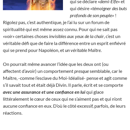
qui se déclare «
demi-Elfe
» et
qui désire
«témoigner des buts
profonds de son peuple»
!
Rigolez pas, c’est authentique, je l’ai lu sur un forum de
spiritualité qui est même assez connu. Pour qui ne sait pas
«
voir
» certaines choses
invisibles aux yeux de la chair
, c’est un
véritable défi que de faire la différence entre un esprit enfiévré
qui se prend pour Napoléon, et
un véritable Maître
.
On pourrait même avancer l’idée que les deux ont (ou
affectent d’avoir) un comportement
presque
semblable, car le
Maître, -comme l’esclave du Moi-Idéalisé- pense et agit comme
s’il savait tout et était déjà Divin. Il parle, écrit et se comporte
avec une assurance et une confiance en lui
qui glace
littéralement le cœur de ceux qui ne s’aiment pas et qui n’ont
aucune confiance en eux. D’où le côté excessif, parfois, de leurs
réactions.