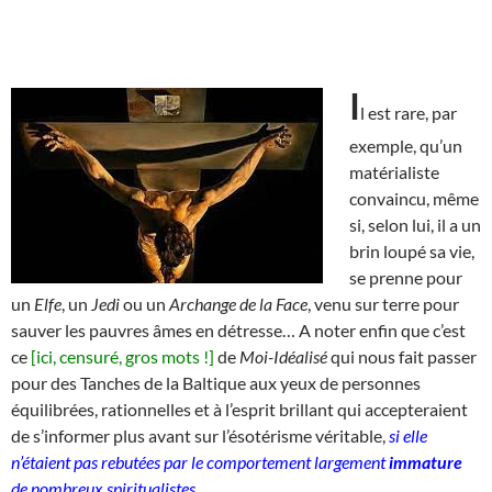
I
l est rare, par
exemple, qu’un
matérialiste
convaincu, même
si, selon lui, il a un
brin loupé sa vie,
se prenne pour
un
Elfe
, un
Jedi
ou un
Archange de la Face
, venu sur terre pour
sauver les pauvres âmes en détresse… A noter enfin que c’est
ce
[ici, censuré, gros mots !]
de
Moi-Idéalisé
qui nous fait passer
pour des Tanches de la Baltique aux yeux de personnes
équilibrées, rationnelles et à l’esprit brillant qui accepteraient
de s’informer plus avant sur l’ésotérisme véritable,
si elle
n’étaient pas rebutées par le comportement largement
immature
de nombreux spiritualistes
.