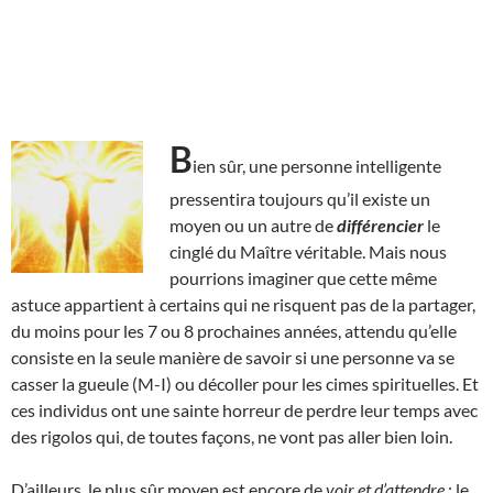
B
ien sûr, une personne intelligente
pressentira toujours qu’il existe un
moyen ou un autre de
différencier
le
cinglé du Maître véritable. Mais nous
pourrions imaginer que cette même
astuce appartient à certains qui ne risquent pas de la partager,
du moins pour les 7 ou 8 prochaines années, attendu qu’elle
consiste en la seule manière de savoir si une personne va se
casser la gueule (M-I) ou décoller pour les cimes spirituelles. Et
ces individus ont une sainte horreur de perdre leur temps avec
des rigolos qui, de toutes façons, ne vont pas aller bien loin.
D’ailleurs, le plus sûr moyen est encore de
voir et d’attendre
: le