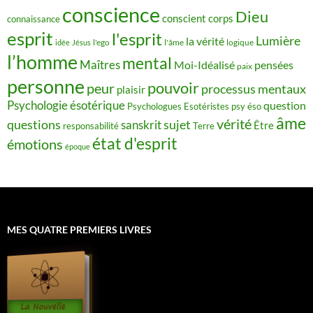
conscience
Dieu
conscient
corps
connaissance
esprit
l'esprit
Lumière
la vérité
idée
Jésus
l'ego
l'âme
logique
l’homme
mental
Maîtres
Moi-Idéalisé
pensées
paix
personne
pouvoir
peur
processus mentaux
plaisir
Psychologie ésotérique
question
Psychologues Esotéristes
psy éso
âme
vérité
questions
sujet
sanskrit
Être
responsabilité
Terre
état d'esprit
émotions
époque
MES QUATRE PREMIERS LIVRES