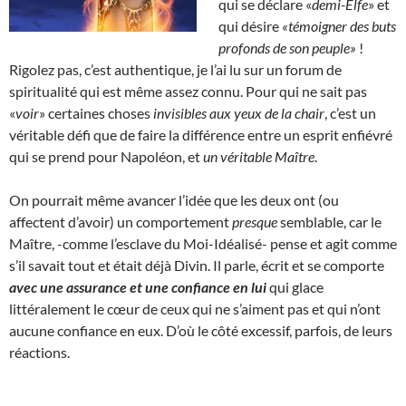
qui se déclare «
demi-Elfe
» et
qui désire
«témoigner des buts
profonds de son peuple»
!
Rigolez pas, c’est authentique, je l’ai lu sur un forum de
spiritualité qui est même assez connu. Pour qui ne sait pas
«
voir
» certaines choses
invisibles aux yeux de la chair
, c’est un
véritable défi que de faire la différence entre un esprit enfiévré
qui se prend pour Napoléon, et
un véritable Maître
.
On pourrait même avancer l’idée que les deux ont (ou
affectent d’avoir) un comportement
presque
semblable, car le
Maître, -comme l’esclave du Moi-Idéalisé- pense et agit comme
s’il savait tout et était déjà Divin. Il parle, écrit et se comporte
avec une assurance et une confiance en lui
qui glace
littéralement le cœur de ceux qui ne s’aiment pas et qui n’ont
aucune confiance en eux. D’où le côté excessif, parfois, de leurs
réactions.