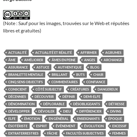
(Note : Sauf pour les images, trouvées sur le Web et réputées
libres et gratuites)
ACTUALITÉ
ACTUALITÉ ET RÉALITÉ
AFFIRMER
AGRUMES
ÂME
AMÉLIORER
ÂMES EN PEINE
ANGES
ARCHANGE
ASSURANCE
ASTUCE
AUTHENTIQUE
BLOG
BRANLETTE MENTALE
BRILLANT
BUTS
CHAIR
CINQ SENS OBJECTIFS
COMMENTAIRES
CONFIANCE
CONSCIENT
CÔTÉ SUBJECTIF
CRÉATURES
DANGEREUX
DÉCENNIES
DÉCOUVRIR
DÉFINIR
DEMI-ELFE
DÉNOMINATION
DÉPLORABLE
DÉSOBLIGEANTS
DÉTRESSE
DÉVELOPPER
DÉVOILER
DIEU
DIFFÉRENCIER
DIVINS
ELFE
ÉMOTION
EN GÉNÉRAL
ENSEIGNANTS
ÉPOQUE
ÉSOTÉRISTE
ESPRIT
ÉVÈNEMENT
ÉVOLUTION
EXCESSIF
EXTRATERRESTRES
FÂCHE
FACULTÉS SUBJECTIVES
FEMMES