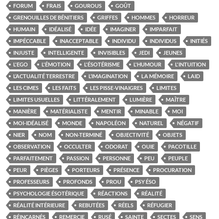
FORUM
FRAIS
GOUROUS
GOÛT
GRENOUILLES DE BÉNITIERS
GRIFFES
HOMMES
HORREUR
HUMAIN
IDÉALISÉ
IDÉE
IMAGINER
IMPARFAIT
IMPÉCCABLE
INACCEPTABLE
INDIVIDU
INDIVIDUS
INITIÉS
INJUSTE
INTELLIGENTE
INVISIBLES
JEDI
JEUNES
L'EGO
L'ÉMOTION
L'ÉSOTÉRISME
L'HUMOUR
L'INTUITION
L’ACTUALITÉ TERRESTRE
L’IMAGINATION
LA MÉMOIRE
LAID
LES CIMES
LES FAITS
LES PISSE-VINAIGRES
LIMITES
LIMITES USUELLES
LITTÉRALEMENT
LUMIÈRE
MAÎTRE
MANIÈRE
MATÉRIALISTE
MENTIR
MINABLE
MOI
MOI-IDÉALISÉ
MONDE
NAPOLÉON
NATUREL
NÉGATIF
NIER
NOM
NON-TERMINÉ
OBJECTIVITÉ
OBJETS
OBSERVATION
OCCULTER
ODORAT
OUIE
PACOTILLE
PARFAITEMENT
PASSION
PERSONNE
PEU
PEUPLE
PEUR
PIÈGES
PORTEURS
PRÉSENCE
PROCURATION
PROFESSEURS
PROFONDS
PROU
PSY ÉSO
PSYCHOLOGIE ÉSOTÉRIQUE
RÉACTIONS
RÉALITÉ
RÉALITÉ INTÉRIEURE
REBUTÉES
RÉELS
RÉFUGIER
RÉINCARNÉS
REMERCIE
RUSÉ
SAINTE
SECTES
SENS