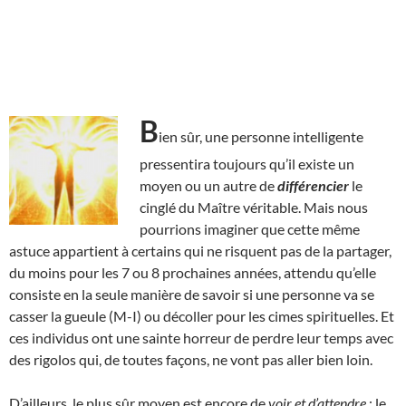
B
ien sûr, une personne intelligente
pressentira toujours qu’il existe un
moyen ou un autre de
différencier
le
cinglé du Maître véritable. Mais nous
pourrions imaginer que cette même
astuce appartient à certains qui ne risquent pas de la partager,
du moins pour les 7 ou 8 prochaines années, attendu qu’elle
consiste en la seule manière de savoir si une personne va se
casser la gueule (M-I) ou décoller pour les cimes spirituelles. Et
ces individus ont une sainte horreur de perdre leur temps avec
des rigolos qui, de toutes façons, ne vont pas aller bien loin.
D’ailleurs, le plus sûr moyen est encore de
voir et d’attendre
: le