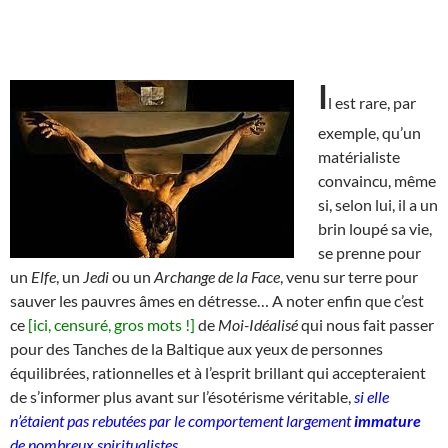
I
l est rare, par
exemple, qu’un
matérialiste
convaincu, même
si, selon lui, il a un
brin loupé sa vie,
se prenne pour
un
Elfe
, un
Jedi
ou un
Archange de la Face
, venu sur terre pour
sauver les pauvres âmes en détresse… A noter enfin que c’est
ce
[ici, censuré, gros mots !]
de
Moi-Idéalisé
qui nous fait passer
pour des Tanches de la Baltique aux yeux de personnes
équilibrées, rationnelles et à l’esprit brillant qui accepteraient
de s’informer plus avant sur l’ésotérisme véritable,
si elle
n’étaient pas rebutées par le comportement largement
immature
de nombreux spiritualistes
.