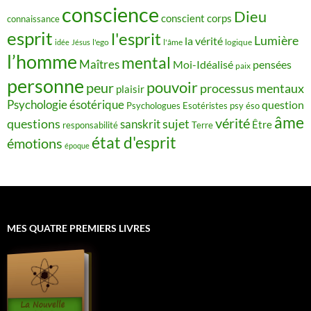
conscience
Dieu
conscient
corps
connaissance
esprit
l'esprit
Lumière
la vérité
idée
Jésus
l'ego
l'âme
logique
l’homme
mental
Maîtres
Moi-Idéalisé
pensées
paix
personne
pouvoir
peur
processus mentaux
plaisir
Psychologie ésotérique
question
Psychologues Esotéristes
psy éso
âme
vérité
questions
sujet
sanskrit
Être
responsabilité
Terre
état d'esprit
émotions
époque
MES QUATRE PREMIERS LIVRES