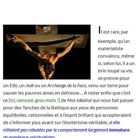
I
l est rare, par
exemple, qu’un
matérialiste
convaincu, même
si, selon lui, il a un
brin loupé sa vie,
se prenne pour
un
Elfe
, un
Jedi
ou un
Archange de la Face
, venu sur terre pour
sauver les pauvres âmes en détresse… A noter enfin que c’est
ce
[ici, censuré, gros mots !]
de
Moi-Idéalisé
qui nous fait passer
pour des Tanches de la Baltique aux yeux de personnes
équilibrées, rationnelles et à l’esprit brillant qui accepteraient
de s’informer plus avant sur l’ésotérisme véritable,
si elle
n’étaient pas rebutées par le comportement largement
immature
de nombreux spiritualistes
.