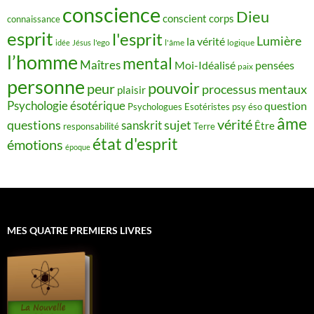
conscience
Dieu
conscient
corps
connaissance
esprit
l'esprit
Lumière
la vérité
idée
Jésus
l'ego
l'âme
logique
l’homme
mental
Maîtres
Moi-Idéalisé
pensées
paix
personne
pouvoir
peur
processus mentaux
plaisir
Psychologie ésotérique
question
Psychologues Esotéristes
psy éso
âme
vérité
questions
sujet
sanskrit
Être
responsabilité
Terre
état d'esprit
émotions
époque
MES QUATRE PREMIERS LIVRES