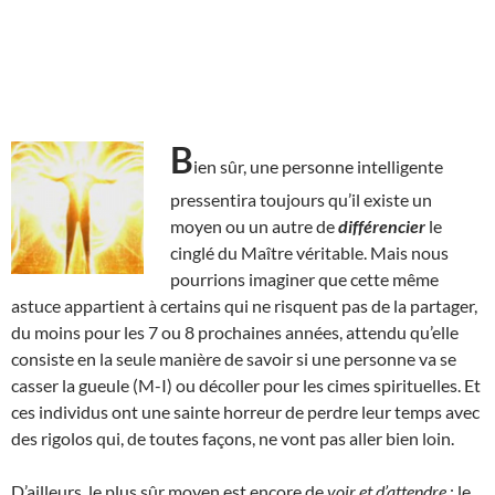
B
ien sûr, une personne intelligente
pressentira toujours qu’il existe un
moyen ou un autre de
différencier
le
cinglé du Maître véritable. Mais nous
pourrions imaginer que cette même
astuce appartient à certains qui ne risquent pas de la partager,
du moins pour les 7 ou 8 prochaines années, attendu qu’elle
consiste en la seule manière de savoir si une personne va se
casser la gueule (M-I) ou décoller pour les cimes spirituelles. Et
ces individus ont une sainte horreur de perdre leur temps avec
des rigolos qui, de toutes façons, ne vont pas aller bien loin.
D’ailleurs, le plus sûr moyen est encore de
voir et d’attendre
: le