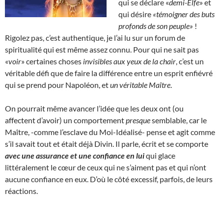
qui se déclare «
demi-Elfe
» et
qui désire
«témoigner des buts
profonds de son peuple»
!
Rigolez pas, c’est authentique, je l’ai lu sur un forum de
spiritualité qui est même assez connu. Pour qui ne sait pas
«
voir
» certaines choses
invisibles aux yeux de la chair
, c’est un
véritable défi que de faire la différence entre un esprit enfiévré
qui se prend pour Napoléon, et
un véritable Maître
.
On pourrait même avancer l’idée que les deux ont (ou
affectent d’avoir) un comportement
presque
semblable, car le
Maître, -comme l’esclave du Moi-Idéalisé- pense et agit comme
s’il savait tout et était déjà Divin. Il parle, écrit et se comporte
avec une assurance et une confiance en lui
qui glace
littéralement le cœur de ceux qui ne s’aiment pas et qui n’ont
aucune confiance en eux. D’où le côté excessif, parfois, de leurs
réactions.