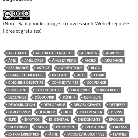
(Note : Sauf pour les images, trouvées sur le Web et réputées
libres et gratuites)
ACTUALITÉ
ACTUALITÉ ET RÉALITÉ
AFFIRMER
AGRUMES
ÂME
AMÉLIORER
ÂMES EN PEINE
ANGES
ARCHANGE
ASSURANCE
ASTUCE
AUTHENTIQUE
BLOG
BRANLETTE MENTALE
BRILLANT
BUTS
CHAIR
CINQ SENS OBJECTIFS
COMMENTAIRES
CONFIANCE
CONSCIENT
CÔTÉ SUBJECTIF
CRÉATURES
DANGEREUX
DÉCENNIES
DÉCOUVRIR
DÉFINIR
DEMI-ELFE
DÉNOMINATION
DÉPLORABLE
DÉSOBLIGEANTS
DÉTRESSE
DÉVELOPPER
DÉVOILER
DIEU
DIFFÉRENCIER
DIVINS
ELFE
ÉMOTION
EN GÉNÉRAL
ENSEIGNANTS
ÉPOQUE
ÉSOTÉRISTE
ESPRIT
ÉVÈNEMENT
ÉVOLUTION
EXCESSIF
EXTRATERRESTRES
FÂCHE
FACULTÉS SUBJECTIVES
FEMMES