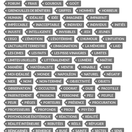
FORUM
FRAIS
GOUROUS
GOÛT
GRENOUILLES DE BÉNITIERS
GRIFFES
HOMMES
HORREUR
HUMAIN
IDÉALISÉ
IDÉE
IMAGINER
IMPARFAIT
IMPÉCCABLE
INACCEPTABLE
INDIVIDU
INDIVIDUS
INITIÉS
INJUSTE
INTELLIGENTE
INVISIBLES
JEDI
JEUNES
L'EGO
L'ÉMOTION
L'ÉSOTÉRISME
L'HUMOUR
L'INTUITION
L’ACTUALITÉ TERRESTRE
L’IMAGINATION
LA MÉMOIRE
LAID
LES CIMES
LES FAITS
LES PISSE-VINAIGRES
LIMITES
LIMITES USUELLES
LITTÉRALEMENT
LUMIÈRE
MAÎTRE
MANIÈRE
MATÉRIALISTE
MENTIR
MINABLE
MOI
MOI-IDÉALISÉ
MONDE
NAPOLÉON
NATUREL
NÉGATIF
NIER
NOM
NON-TERMINÉ
OBJECTIVITÉ
OBJETS
OBSERVATION
OCCULTER
ODORAT
OUIE
PACOTILLE
PARFAITEMENT
PASSION
PERSONNE
PEU
PEUPLE
PEUR
PIÈGES
PORTEURS
PRÉSENCE
PROCURATION
PROFESSEURS
PROFONDS
PROU
PSY ÉSO
PSYCHOLOGIE ÉSOTÉRIQUE
RÉACTIONS
RÉALITÉ
RÉALITÉ INTÉRIEURE
REBUTÉES
RÉELS
RÉFUGIER
RÉINCARNÉS
REMERCIE
RUSÉ
SAINTE
SECTES
SENS