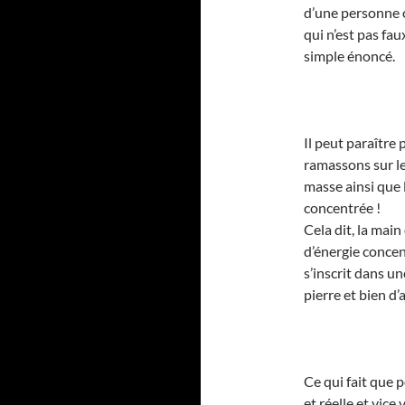
d’une personne o
qui n’est pas fau
simple énoncé.
Il peut paraître
ramassons sur le
masse ainsi que l
concentrée !
Cela dit, la main
d’énergie concen
s’inscrit dans un
pierre et bien d
Ce qui fait que p
et réelle et vice