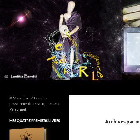
Aller
au
contenu
Recherche
© Vivre Livres! Pour les
passionnés de Développement
Personnel
MES QUATRE PREMIERS LIVRES
Archives par mo