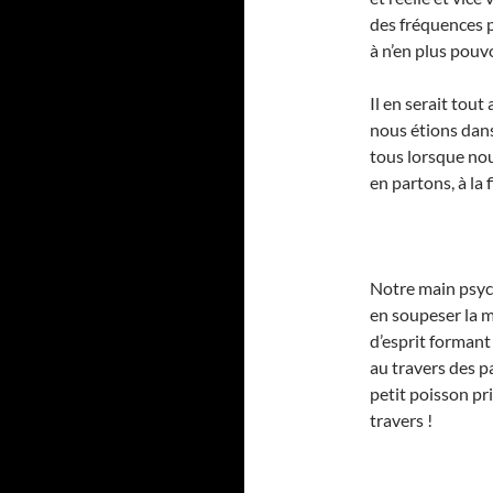
des fréquences pr
à n’en plus pouvo
Il en serait tout
nous étions dan
tous lorsque no
en partons, à la f
Notre main psych
en soupeser la m
d’esprit formant
au travers des pa
petit poisson pri
travers !