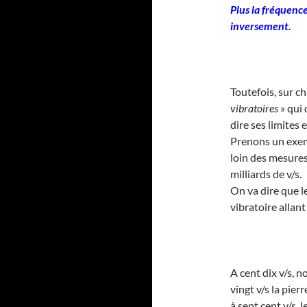
Plus la fréquenc
inversement.
Toutefois, sur ch
vibratoires
» qui 
dire ses limites 
Prenons un exemp
loin des mesures 
milliards de v/s.
On va dire que l
vibratoire allant
A cent dix v/s, 
vingt v/s la pier
à sept cent v/s, 