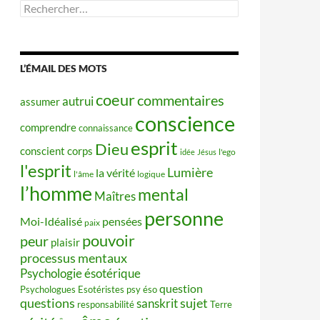
Rechercher :
L’ÉMAIL DES MOTS
coeur
commentaires
autrui
assumer
conscience
comprendre
connaissance
esprit
Dieu
conscient
corps
idée
Jésus
l'ego
l'esprit
Lumière
la vérité
l'âme
logique
l’homme
mental
Maîtres
personne
Moi-Idéalisé
pensées
paix
pouvoir
peur
plaisir
processus mentaux
Psychologie ésotérique
question
Psychologues Esotéristes
psy éso
questions
sujet
sanskrit
responsabilité
Terre