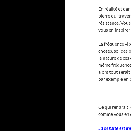
En réalité et dan
pierre qui trave
résistance. Vous
vous en inspirer
La fréquence vib
choses, solides o
la nature de ces 
même fréquence (
alors tout serait
par exemple en bo
Ce qui rendrait l
comme vous en c
La densité est i