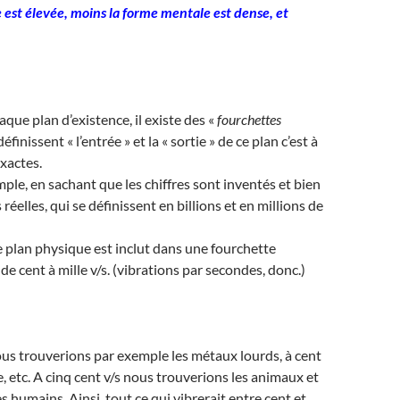
e est élevée, moins la forme mentale est dense, et
aque plan d’existence, il existe des «
fourchettes
définissent « l’entrée » et la « sortie » de ce plan c’est à
exactes.
le, en sachant que les chiffres sont inventés et bien
réelles, qui se définissent en billions et en millions de
e plan physique est inclut dans une fourchette
 de cent à mille v/s. (vibrations par secondes, donc.)
nous trouverions par exemple les métaux lourds, à cent
re, etc. A cinq cent v/s nous trouverions les animaux et
les humains. Ainsi, tout ce qui vibrerait entre cent et