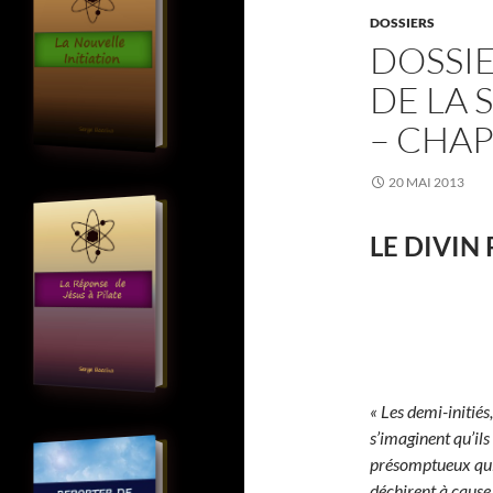
DOSSIERS
DOSSI
DE LA
– CHAP
20 MAI 2013
LE DIVIN
« Les demi-initiés
s’imaginent qu’ils 
présomptueux qui v
déchirent à cause 