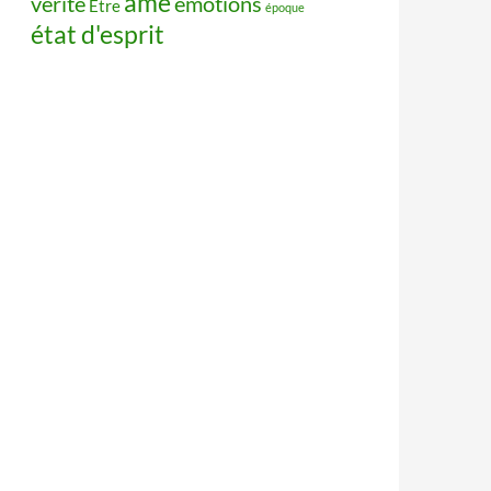
âme
vérité
émotions
Être
époque
état d'esprit