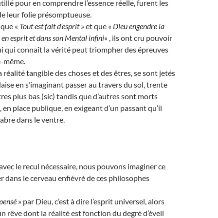
illé pour en comprendre l’essence réelle, furent les
de leur folie présomptueuse.
 que «
Tout est fait d’esprit
» et que «
Dieu engendre la
en esprit et dans son Mental infini
« , ils ont cru pouvoir
ui qui connaît la vérité peut triompher des épreuves
le-même.
a réalité tangible des choses et des êtres, se sont jetés
laise en s’imaginant passer au travers du sol, trente
es plus bas (sic) tandis que d’autres sont morts
en place publique, en exigeant d’un passant qu’il
sabre dans le ventre.
vec le recul nécessaire, nous pouvons imaginer ce
er dans le cerveau enfiévré de ces philosophes
pensé
» par Dieu, c’est à dire l’esprit universel, alors
 un rêve dont la réalité est fonction du degré d’éveil