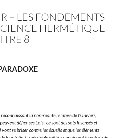
ER – LES FONDEMENTS
 SCIENCE HERMÉTIQUE
ITRE 8
 PARADOXE
, reconnaissant la non-réalité relative de l’Univers,
peuvent défier ses Lois ; ce sont des sots insensés et
ont se briser contre les écueils et que les éléments
de leur folie. Le véritable initié, connaissant la nature de