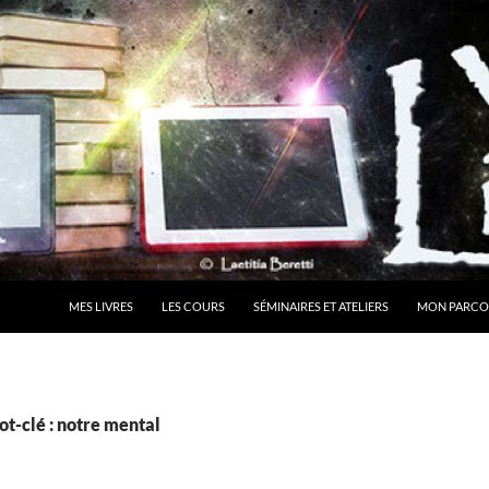
MES LIVRES
LES COURS
SÉMINAIRES ET ATELIERS
MON PARCO
t-clé : notre mental