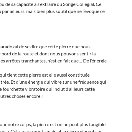
u de sa capacité à s’extraire du Songe Collégial. Ce
x par ailleurs, mais bien plus subtil que ne l’évoque ce
 paradoxal de se dire que cette pierre que nous
 bord de la route et dont nous pouvons sentir la
es arrêtes tranchantes, n’est en fait que… De l’énergie
 qui tient cette pierre est elle aussi constituée
trée. Et d’une énergie qui vibre sur une fréquence qui
e fourchette vibratoire qui inclut d’ailleurs cette
’autres choses encore !
our notre corps, la pierre est on ne peut plus tangible
 versa. Cela, parce que la main et la pierre vibrent sur