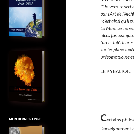
l’Univers, se sert 
par l’Art de l’Alc
; c’est ainsi qu’il 
La Maîtrise ne se
idées fantastiques
forces inférieures
sur les plans sup
présomptueuse est
LE KYBALION.
C
ertains philo
MON DERNIER LIVRE
l’enseignement 