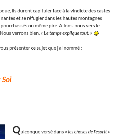
oque, ils durent capituler face à la vindicte des castes
inantes et se réfugier dans les hautes montagnes
 pourchassés ou même pire. Allons-nous vers le
 Nous verrons bien,
«
Le temps explique tout
.
»
i vous présenter ce sujet que j’ai nommé :
 Soi
.
Q
uiconque versé dans «
les choses de l’esprit
»