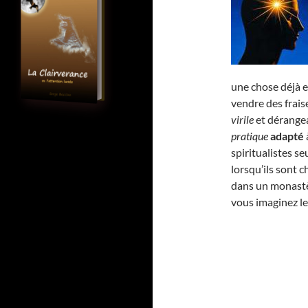
une chose déjà e
vendre des fraise
virile
et dérangea
pratique
adapté
spiritualistes 
lorsqu’ils sont 
dans un monastè
vous imaginez l