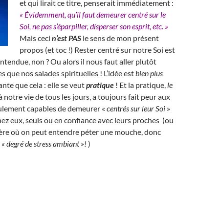
et qui lirait ce titre, penserait immédiatement :
« Évidemment, qu’il faut demeurer centré sur le
Soi, ne pas s’éparpiller, disperser son esprit, etc. »
Mais ceci
n’est PAS
le sens de mon présent
propos (et toc !)
R
ester centré sur notre Soi est
ntendue, non ? Ou alors il nous faut aller plutôt
s que nos salades spirituelles ! L’idée est
bien plus
nte que cela : elle se veut
pratique
! Et la pratique,
le
à notre vie de tous les jours, a toujours fait peur aux
seulement capables de demeurer «
centrés sur leur Soi
»
chez eux, seuls ou en confiance avec leurs proches (ou
re où on peut entendre péter une mouche, donc
e
« degré de stress ambiant »!
)