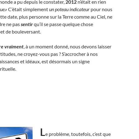
onde a pu depuis le constater,
2012
n’était en rien
que.»
C’était simplement
un poteau indicateur
pour nous
ette date, plus personne sur la Terre comme au Ciel, ne
dre ne pas
sentir
qu’il se passe quelque chose
 et de bouleversant.
bre vraiment
, à un moment donné, nous devons laisser
rtitudes, ne croyez-vous pas ? S’accrocher à nos
issances et idéaux, est désormais un signe
ituelle.
L
e problème, toutefois, c’est que