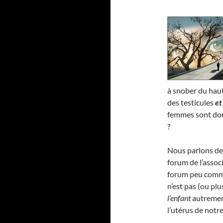
à snober du haut
des testicules
et
femmes sont donc
?
Nous parlons de c
forum de l’assoc
forum peu commun
n’est pas (ou pl
l’enfant
autrement
l’utérus de notr