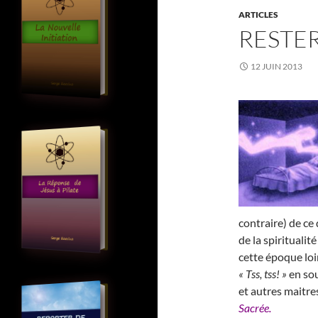
ARTICLES
RESTER
12 JUIN 2013
contraire) de ce
de la spirituali
cette époque loi
« Tss, tss! »
en sou
et autres maitre
Sacrée.