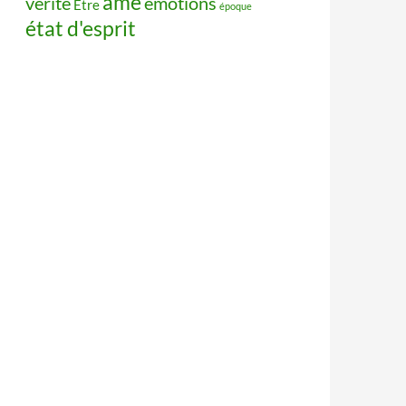
âme
vérité
émotions
Être
époque
état d'esprit