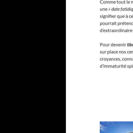
Comme tout le m
une
« date fatidi
signifier que à c
pourrait préten
d’extraordinaire
Pour devenir
li
sur place nos ce
croyances, conna
d’immaturité spir