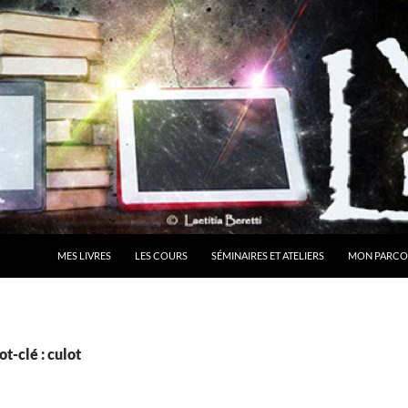
MES LIVRES
LES COURS
SÉMINAIRES ET ATELIERS
MON PARCO
t-clé : culot