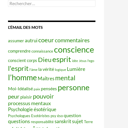
Rechercher :
L’ÉMAIL DES MOTS
coeur
commentaires
autrui
assumer
conscience
comprendre
connaissance
esprit
Dieu
conscient
corps
idée
Jésus
l'ego
l'esprit
Lumière
la vérité
l'âme
logique
l’homme
mental
Maîtres
personne
Moi-Idéalisé
pensées
paix
pouvoir
peur
plaisir
processus mentaux
Psychologie ésotérique
question
Psychologues Esotéristes
psy éso
questions
sujet
sanskrit
responsabilité
Terre