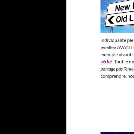
individualité p
éveillée AVANT e
exemple vivant 
vérité
. Tout le 
partage pas l’envie
comprendre, nou