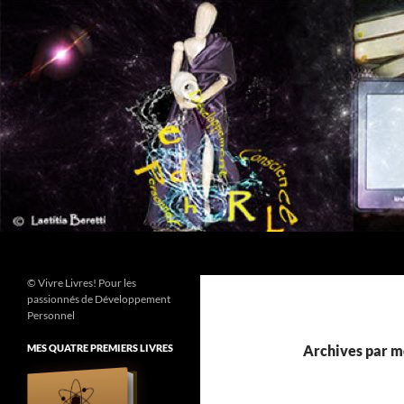
Aller
au
contenu
Recherche
© Vivre Livres! Pour les
passionnés de Développement
Personnel
MES QUATRE PREMIERS LIVRES
Archives par mo