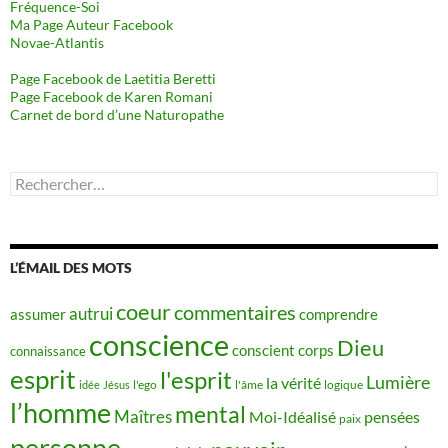
Fréquence-Soi
Ma Page Auteur Facebook
Novae-Atlantis
Page Facebook de Laetitia Beretti
Page Facebook de Karen Romani
Carnet de bord d’une Naturopathe
Rechercher :
L’ÉMAIL DES MOTS
coeur
commentaires
autrui
assumer
comprendre
conscience
Dieu
conscient
corps
connaissance
esprit
l'esprit
Lumière
la vérité
idée
Jésus
l'ego
l'âme
logique
l’homme
mental
Maîtres
Moi-Idéalisé
pensées
paix
personne