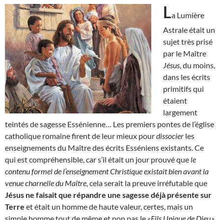
L
a Lumière
Astrale était un
sujet très prisé
par le Maître
Jésus
, du moins,
dans les écrits
primitifs qui
étaient
largement
teintés de sagesse Essénienne… Les premiers pontes de l’église
catholique romaine firent de leur mieux pour
dissocier
les
enseignements du Maître des écrits Esséniens existants. Ce
qui est compréhensible, car s’il était un jour prouvé que
le
contenu formel de l’enseignement Christique existait bien avant la
venue charnelle du Maître
, cela serait la preuve irréfutable que
Jésus ne faisait que répandre une sagesse déjà présente sur
Terre
et était un homme de haute valeur, certes, mais un
simple homme tout de même et non pas le
«Fils Unique de Dieu.»