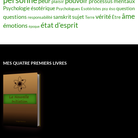
pouvoir
peur
processus mentaux
plaisir
Psychologie ésotérique
question
Psychologues Esotéristes
psy éso
âme
vérité
questions
sujet
sanskrit
Être
responsabilité
Terre
état d'esprit
émotions
époque
MES QUATRE PREMIERS LIVRES