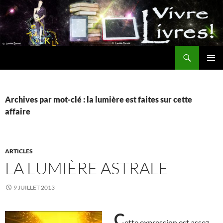
Aller
au
contenu
Recherche
MENU
PRINCI
Archives par mot-clé : la lumière est faites sur cette
affaire
ARTICLES
LA LUMIÈRE ASTRALE
9 JUILLET 2013
C
ette expression est assez