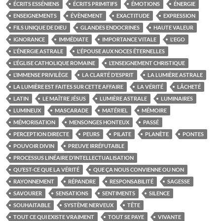
ÉCRITS ESSÉNIENS
ÉCRITS PRIMITIFS
ÉMOTIONS
ÉNERGIE
ENSEIGNEMENTS
ÉVÈNEMENT
EXACTITUDE
EXPRESSION
FILS UNIQUE DE DIEU
GLANDES ENDOCRINES
HAUTE VALEUR
IGNORANCE
IMMÉDIATE
IMPORTANCE VITALE
L'EGO
L'ÉNERGIE ASTRALE
L'ÉPOUSE AUX NOCES ÉTERNELLES
L’ÉGLISE CATHOLIQUE ROMAINE
L’ENSEIGNEMENT CHRISTIQUE
L’IMMENSE PRIVILÈGE
LA CLARTÉ D’ESPRIT
LA LUMIÈRE ASTRALE
LA LUMIÈRE EST FAITES SUR CETTE AFFAIRE
LA VÉRITÉ
LÂCHETÉ
LATIN
LE MAÎTRE JÉSUS
LUMIÈRE ASTRALE
LUMINAIRES
LUMINEUX
MASCARADE
MATÉRIEL
MÉMOIRE
MÉMORISATION
MENSONGES HONTEUX
PASSÉ
PERCEPTION DIRECTE
PEURS
PILATE
PLANÈTE
PONTES
POUVOIR DIVIN
PREUVE IRRÉFUTABLE
PROCESSUS LINÉAIRE D’INTELLECTUALISATION
QU’EST-CE QUE LA VÉRITÉ
QUE ÇA NOUS CONVIENNE OU NON
RAYONNEMENT
RÉPANDRE
RESPONSABILITÉ
SAGESSE
SAVOURER
SENSATIONS
SENTIMENTS
SILENCE
SOUHAITABLE
SYSTÈME NERVEUX
TÊTE
TOUT CE QUI EXISTE VRAIMENT
TOUT SE PAYE
VIVANTE