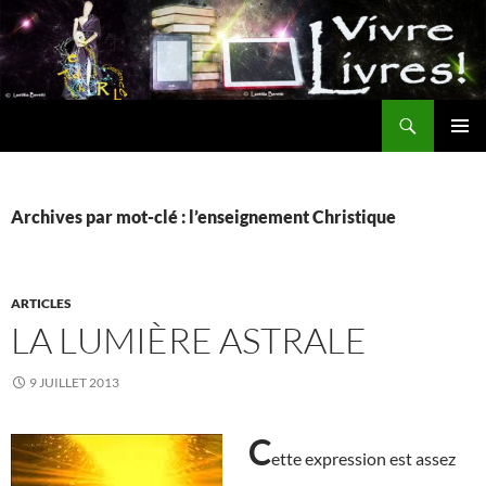
Aller
au
contenu
Recherche
MENU
PRINCI
Archives par mot-clé : l’enseignement Christique
ARTICLES
LA LUMIÈRE ASTRALE
9 JUILLET 2013
C
ette expression est assez