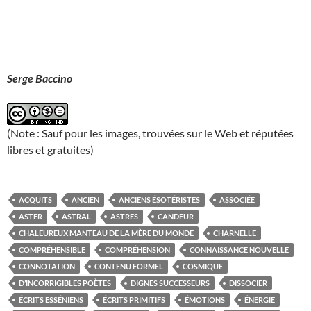
Serge Baccino
(Note : Sauf pour les images, trouvées sur le Web et réputées
libres et gratuites)
ACQUITS
ANCIEN
ANCIENS ÉSOTÉRISTES
ASSOCIÉE
ASTER
ASTRAL
ASTRES
CANDEUR
CHALEUREUX MANTEAU DE LA MÈRE DU MONDE
CHARNELLE
COMPRÉHENSIBLE
COMPRÉHENSION
CONNAISSANCE NOUVELLE
CONNOTATION
CONTENU FORMEL
COSMIQUE
D’INCORRIGIBLES POÈTES
DIGNES SUCCESSEURS
DISSOCIER
ÉCRITS ESSÉNIENS
ÉCRITS PRIMITIFS
ÉMOTIONS
ÉNERGIE