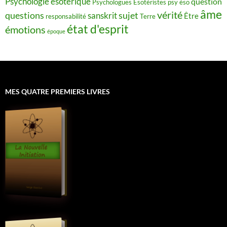
Psychologie ésotérique
question
Psychologues Esotéristes
psy éso
âme
vérité
questions
sujet
sanskrit
Être
responsabilité
Terre
état d'esprit
émotions
époque
MES QUATRE PREMIERS LIVRES