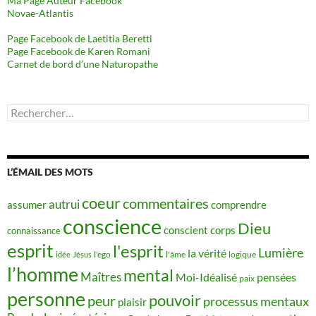
Ma Page Auteur Facebook
Novae-Atlantis
Page Facebook de Laetitia Beretti
Page Facebook de Karen Romani
Carnet de bord d’une Naturopathe
Rechercher :
L’ÉMAIL DES MOTS
coeur
commentaires
autrui
assumer
comprendre
conscience
Dieu
conscient
corps
connaissance
esprit
l'esprit
Lumière
la vérité
idée
Jésus
l'ego
l'âme
logique
l’homme
mental
Maîtres
Moi-Idéalisé
pensées
paix
personne
pouvoir
peur
processus mentaux
plaisir