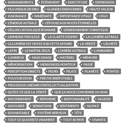
ENSEIGNEMENTS
ÉVÈNEMENT
EXACTITUDE
EXPRESSION
FILS UNIQUE DE DIEU
GLANDES ENDOCRINES
HAUTE VALEUR
IGNORANCE
IMMÉDIATE
IMPORTANCE VITALE
L'EGO
L'ÉNERGIE ASTRALE
L'ÉPOUSE AUX NOCES ÉTERNELLES
L’ÉGLISE CATHOLIQUE ROMAINE
L’ENSEIGNEMENT CHRISTIQUE
L’IMMENSE PRIVILÈGE
LA CLARTÉ D’ESPRIT
LA LUMIÈRE ASTRALE
LA LUMIÈRE EST FAITES SUR CETTE AFFAIRE
LA VÉRITÉ
LÂCHETÉ
LATIN
LE MAÎTRE JÉSUS
LUMIÈRE ASTRALE
LUMINAIRES
LUMINEUX
MASCARADE
MATÉRIEL
MÉMOIRE
MÉMORISATION
MENSONGES HONTEUX
PASSÉ
PERCEPTION DIRECTE
PEURS
PILATE
PLANÈTE
PONTES
POUVOIR DIVIN
PREUVE IRRÉFUTABLE
PROCESSUS LINÉAIRE D’INTELLECTUALISATION
QU’EST-CE QUE LA VÉRITÉ
QUE ÇA NOUS CONVIENNE OU NON
RAYONNEMENT
RÉPANDRE
RESPONSABILITÉ
SAGESSE
SAVOURER
SENSATIONS
SENTIMENTS
SILENCE
SOUHAITABLE
SYSTÈME NERVEUX
TÊTE
TOUT CE QUI EXISTE VRAIMENT
TOUT SE PAYE
VIVANTE