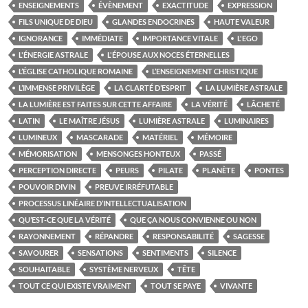
ENSEIGNEMENTS
ÉVÈNEMENT
EXACTITUDE
EXPRESSION
FILS UNIQUE DE DIEU
GLANDES ENDOCRINES
HAUTE VALEUR
IGNORANCE
IMMÉDIATE
IMPORTANCE VITALE
L'EGO
L'ÉNERGIE ASTRALE
L'ÉPOUSE AUX NOCES ÉTERNELLES
L’ÉGLISE CATHOLIQUE ROMAINE
L’ENSEIGNEMENT CHRISTIQUE
L’IMMENSE PRIVILÈGE
LA CLARTÉ D’ESPRIT
LA LUMIÈRE ASTRALE
LA LUMIÈRE EST FAITES SUR CETTE AFFAIRE
LA VÉRITÉ
LÂCHETÉ
LATIN
LE MAÎTRE JÉSUS
LUMIÈRE ASTRALE
LUMINAIRES
LUMINEUX
MASCARADE
MATÉRIEL
MÉMOIRE
MÉMORISATION
MENSONGES HONTEUX
PASSÉ
PERCEPTION DIRECTE
PEURS
PILATE
PLANÈTE
PONTES
POUVOIR DIVIN
PREUVE IRRÉFUTABLE
PROCESSUS LINÉAIRE D’INTELLECTUALISATION
QU’EST-CE QUE LA VÉRITÉ
QUE ÇA NOUS CONVIENNE OU NON
RAYONNEMENT
RÉPANDRE
RESPONSABILITÉ
SAGESSE
SAVOURER
SENSATIONS
SENTIMENTS
SILENCE
SOUHAITABLE
SYSTÈME NERVEUX
TÊTE
TOUT CE QUI EXISTE VRAIMENT
TOUT SE PAYE
VIVANTE