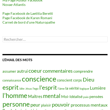
Ma Page Auteur Facebook
Novae-Atlantis
Page Facebook de Laetitia Beretti
Page Facebook de Karen Romani
Carnet de bord d’une Naturopathe
Rechercher :
L’ÉMAIL DES MOTS
coeur
commentaires
autrui
assumer
comprendre
conscience
Dieu
conscient
corps
connaissance
esprit
l'esprit
Lumière
la vérité
idée
Jésus
l'ego
l'âme
logique
l’homme
mental
Maîtres
Moi-Idéalisé
pensées
paix
personne
pouvoir
peur
processus mentaux
plaisir