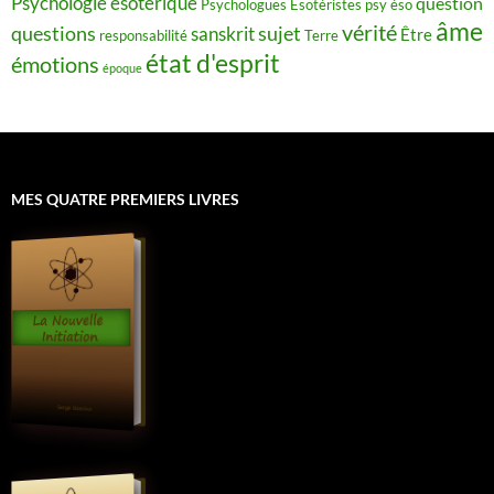
Psychologie ésotérique
question
Psychologues Esotéristes
psy éso
âme
vérité
questions
sujet
sanskrit
Être
responsabilité
Terre
état d'esprit
émotions
époque
MES QUATRE PREMIERS LIVRES