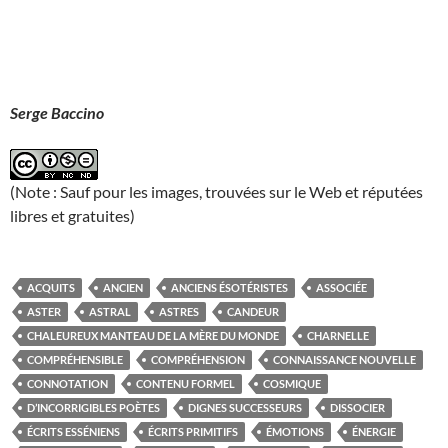
Serge Baccino
(Note : Sauf pour les images, trouvées sur le Web et réputées
libres et gratuites)
ACQUITS
ANCIEN
ANCIENS ÉSOTÉRISTES
ASSOCIÉE
ASTER
ASTRAL
ASTRES
CANDEUR
CHALEUREUX MANTEAU DE LA MÈRE DU MONDE
CHARNELLE
COMPRÉHENSIBLE
COMPRÉHENSION
CONNAISSANCE NOUVELLE
CONNOTATION
CONTENU FORMEL
COSMIQUE
D’INCORRIGIBLES POÈTES
DIGNES SUCCESSEURS
DISSOCIER
ÉCRITS ESSÉNIENS
ÉCRITS PRIMITIFS
ÉMOTIONS
ÉNERGIE