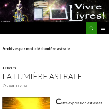
Aller
au
contenu
Recherche
MENU
PRINCI
Archives par mot-clé : lumière astrale
ARTICLES
LA LUMIÈRE ASTRALE
9 JUILLET 2013
C
ette expression est assez