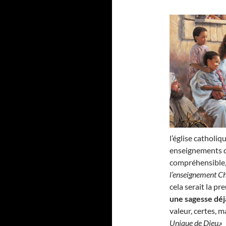
l’église catholi
enseignements du
compréhensible, 
l’enseignement Ch
cela serait la pr
une sagesse déj
valeur, certes,
Unique de Dieu.»