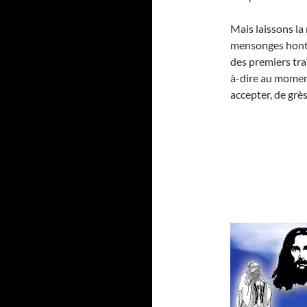
Mais laissons la
mensonges honte
des premiers traî
à-dire au momen
accepter, de grès