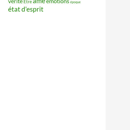
âme
vérité
émotions
Être
époque
état d'esprit