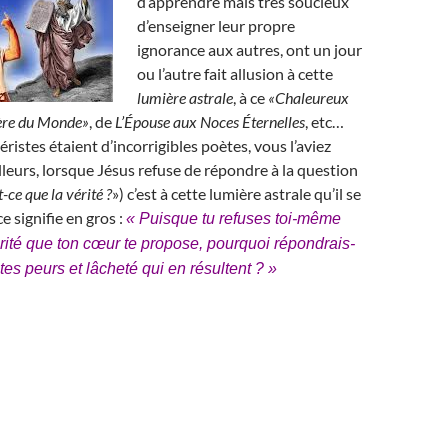
d’apprendre mais très soucieux
d’enseigner leur propre
ignorance aux autres, ont un jour
ou l’autre fait allusion à cette
lumière astrale
, à ce
«Chaleureux
ère du Monde»
, de
L’Épouse aux Noces Éternelles
, etc…
éristes étaient d’incorrigibles poètes, vous l’aviez
lleurs, lorsque Jésus refuse de répondre à la question
-ce que la vérité ?
») c’est à cette lumière astrale qu’il se
ce signifie en gros :
« Puisque tu refuses toi-même
érité que ton cœur te propose, pourquoi répondrais-
 tes peurs et lâcheté qui en résultent ? »