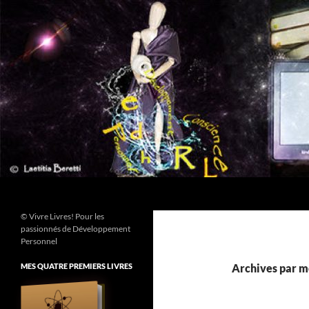
Aller
au
contenu
Recherche
© Vivre Livres! Pour les
passionnés de Développement
Personnel
MES QUATRE PREMIERS LIVRES
Archives par mo