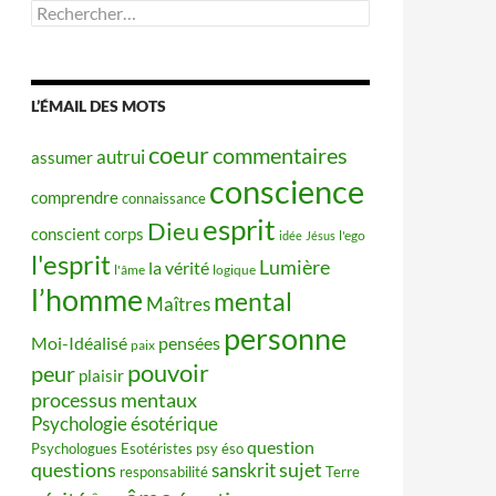
Rechercher :
L’ÉMAIL DES MOTS
coeur
commentaires
autrui
assumer
conscience
comprendre
connaissance
esprit
Dieu
conscient
corps
idée
Jésus
l'ego
l'esprit
Lumière
la vérité
l'âme
logique
l’homme
mental
Maîtres
personne
Moi-Idéalisé
pensées
paix
pouvoir
peur
plaisir
processus mentaux
Psychologie ésotérique
question
Psychologues Esotéristes
psy éso
questions
sujet
sanskrit
responsabilité
Terre