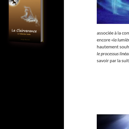
associée à la c
encore «
la lumièr
hautement souha
le processus linéa
savoir par la sui