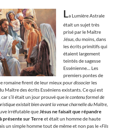
L
a Lumière Astrale
était un sujet très
prisé par le Maître
Jésus
, du moins, dans
les écrits primitifs qui
étaient largement
teintés de sagesse
Essénienne… Les
premiers pontes de
que romaine firent de leur mieux pour
dissocier
les
 Maître des écrits Esséniens existants. Ce qui est
car s’il était un jour prouvé que
le contenu formel de
ristique existait bien avant la venue charnelle du Maître
,
euve irréfutable que
Jésus ne faisait que répandre
à présente sur Terre
et était un homme de haute
 mais un simple homme tout de même et non pas le
«Fils