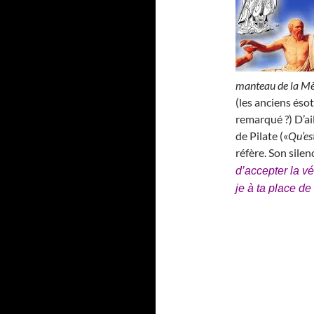
manteau de la M
(les anciens ésot
remarqué ?) D’ai
de Pilate («
Qu’est
réfère. Son silen
d’accepter la v
je à ta place de