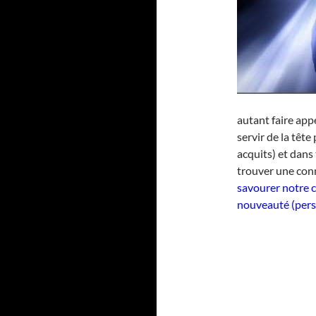
autant faire app
servir de la tête
acquits) et dans
trouver une con
savourer notre 
nouveauté (perso