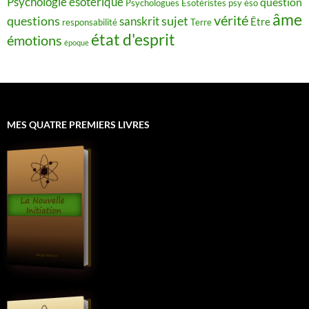
Psychologie ésotérique
question
Psychologues Esotéristes
psy éso
âme
vérité
questions
sujet
sanskrit
Être
responsabilité
Terre
état d'esprit
émotions
époque
MES QUATRE PREMIERS LIVRES