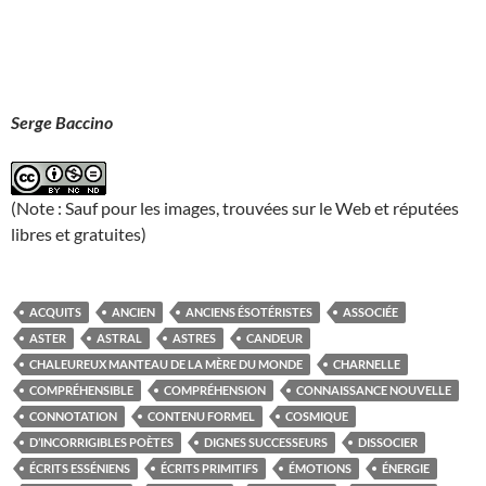
Serge Baccino
(Note : Sauf pour les images, trouvées sur le Web et réputées
libres et gratuites)
ACQUITS
ANCIEN
ANCIENS ÉSOTÉRISTES
ASSOCIÉE
ASTER
ASTRAL
ASTRES
CANDEUR
CHALEUREUX MANTEAU DE LA MÈRE DU MONDE
CHARNELLE
COMPRÉHENSIBLE
COMPRÉHENSION
CONNAISSANCE NOUVELLE
CONNOTATION
CONTENU FORMEL
COSMIQUE
D’INCORRIGIBLES POÈTES
DIGNES SUCCESSEURS
DISSOCIER
ÉCRITS ESSÉNIENS
ÉCRITS PRIMITIFS
ÉMOTIONS
ÉNERGIE