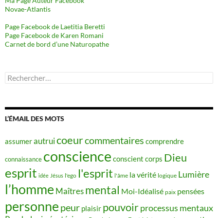
Ma Page Auteur Facebook
Novae-Atlantis
Page Facebook de Laetitia Beretti
Page Facebook de Karen Romani
Carnet de bord d’une Naturopathe
Rechercher :
L’ÉMAIL DES MOTS
coeur
commentaires
autrui
assumer
comprendre
conscience
Dieu
conscient
corps
connaissance
esprit
l'esprit
Lumière
la vérité
idée
Jésus
l'ego
l'âme
logique
l’homme
mental
Maîtres
Moi-Idéalisé
pensées
paix
personne
pouvoir
peur
processus mentaux
plaisir