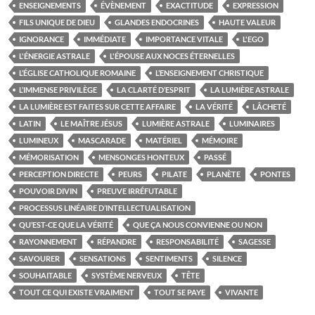
ENSEIGNEMENTS
ÉVÈNEMENT
EXACTITUDE
EXPRESSION
FILS UNIQUE DE DIEU
GLANDES ENDOCRINES
HAUTE VALEUR
IGNORANCE
IMMÉDIATE
IMPORTANCE VITALE
L'EGO
L'ÉNERGIE ASTRALE
L'ÉPOUSE AUX NOCES ÉTERNELLES
L’ÉGLISE CATHOLIQUE ROMAINE
L’ENSEIGNEMENT CHRISTIQUE
L’IMMENSE PRIVILÈGE
LA CLARTÉ D’ESPRIT
LA LUMIÈRE ASTRALE
LA LUMIÈRE EST FAITES SUR CETTE AFFAIRE
LA VÉRITÉ
LÂCHETÉ
LATIN
LE MAÎTRE JÉSUS
LUMIÈRE ASTRALE
LUMINAIRES
LUMINEUX
MASCARADE
MATÉRIEL
MÉMOIRE
MÉMORISATION
MENSONGES HONTEUX
PASSÉ
PERCEPTION DIRECTE
PEURS
PILATE
PLANÈTE
PONTES
POUVOIR DIVIN
PREUVE IRRÉFUTABLE
PROCESSUS LINÉAIRE D’INTELLECTUALISATION
QU’EST-CE QUE LA VÉRITÉ
QUE ÇA NOUS CONVIENNE OU NON
RAYONNEMENT
RÉPANDRE
RESPONSABILITÉ
SAGESSE
SAVOURER
SENSATIONS
SENTIMENTS
SILENCE
SOUHAITABLE
SYSTÈME NERVEUX
TÊTE
TOUT CE QUI EXISTE VRAIMENT
TOUT SE PAYE
VIVANTE