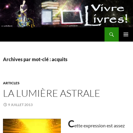
Aller
au
contenu
Recherche
MENU
PRINCI
Archives par mot-clé : acquits
ARTICLES
LA LUMIÈRE ASTRALE
9 JUILLET 2013
C
ette expression est assez