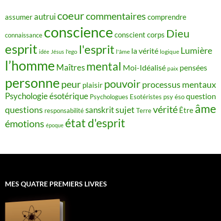
coeur
commentaires
autrui
assumer
comprendre
conscience
Dieu
conscient
corps
connaissance
esprit
l'esprit
Lumière
la vérité
idée
Jésus
l'ego
l'âme
logique
l’homme
mental
Maîtres
Moi-Idéalisé
pensées
paix
personne
pouvoir
peur
processus mentaux
plaisir
Psychologie ésotérique
question
Psychologues Esotéristes
psy éso
âme
vérité
questions
sujet
sanskrit
Être
responsabilité
Terre
état d'esprit
émotions
époque
MES QUATRE PREMIERS LIVRES