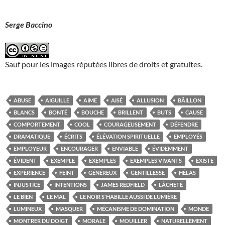
Serge Baccino
Sauf pour les images réputées libres de droits et gratuites.
ABUSE
AIGUILLE
AIME
AISÉ
ALLUSION
BÂILLON
BLANCS
BONTÉ
BOUCHE
BRILLENT
BUTS
CAUSE
COMPORTEMENT
COOL
COURAGEUSEMENT
DÉFENDRE
DRAMATIQUE
ÉCRITS
ÉLÉVATION SPIRITUELLE
EMPLOYÉS
EMPLOYEUR
ENCOURAGER
ENVIABLE
ÉVIDEMMENT
ÉVIDENT
EXEMPLE
EXEMPLES
EXEMPLES VIVANTS
EXISTE
EXPÉRIENCE
FEINT
GÉNÉREUX
GENTILLESSE
HÉLAS
INJUSTICE
INTENTIONS
JAMES REDFIELD
LÂCHETÉ
LE BIEN
LE MAL
LE NOIR S'HABILLE AUSSI DE LUMIÈRE
LUMINEUX
MASQUER
MÉCANISME DE DOMINATION
MONDE
MONTRER DU DOIGT
MORALE
MOUILLER
NATURELLEMENT