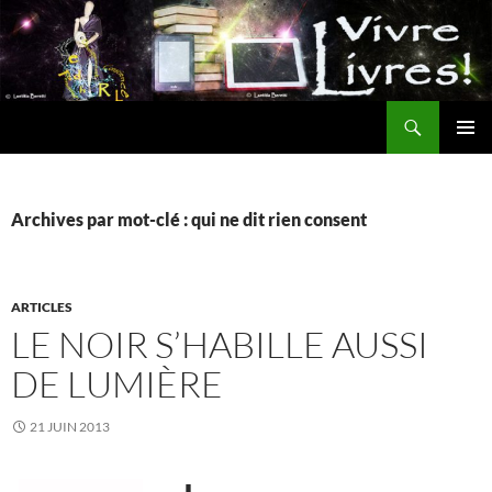
Aller
au
contenu
Recherche
MENU
PRINCI
Archives par mot-clé : qui ne dit rien consent
ARTICLES
LE NOIR S’HABILLE AUSSI
DE LUMIÈRE
21 JUIN 2013