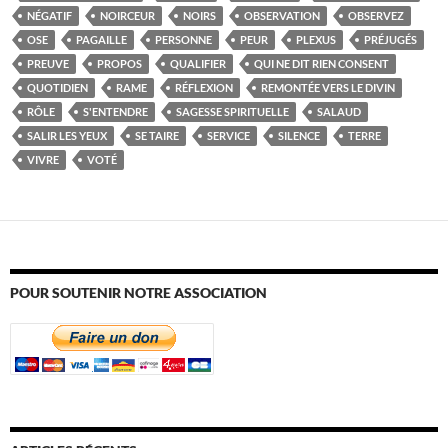
NÉGATIF
NOIRCEUR
NOIRS
OBSERVATION
OBSERVEZ
OSE
PAGAILLE
PERSONNE
PEUR
PLEXUS
PRÉJUGÉS
PREUVE
PROPOS
QUALIFIER
QUI NE DIT RIEN CONSENT
QUOTIDIEN
RAME
RÉFLEXION
REMONTÉE VERS LE DIVIN
RÔLE
S'ENTENDRE
SAGESSE SPIRITUELLE
SALAUD
SALIR LES YEUX
SE TAIRE
SERVICE
SILENCE
TERRE
VIVRE
VOTÉ
POUR SOUTENIR NOTRE ASSOCIATION