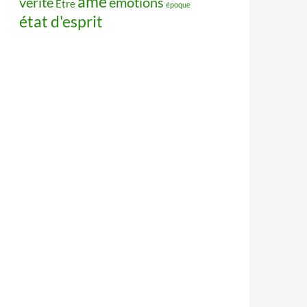
âme
vérité
émotions
Être
époque
état d'esprit