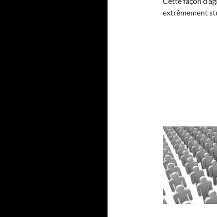
Cette façon d’agi
extrêmement stu