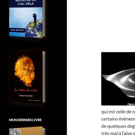
qui est celle de 
certains évèneme
MON DERNIER LIVRE
de quelques deg
très mal à l’aise