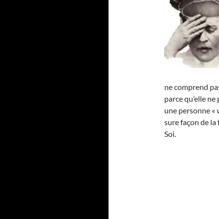
ne comprend pas 
parce qu’elle ne 
une personne «
sure façon de la
Soi.