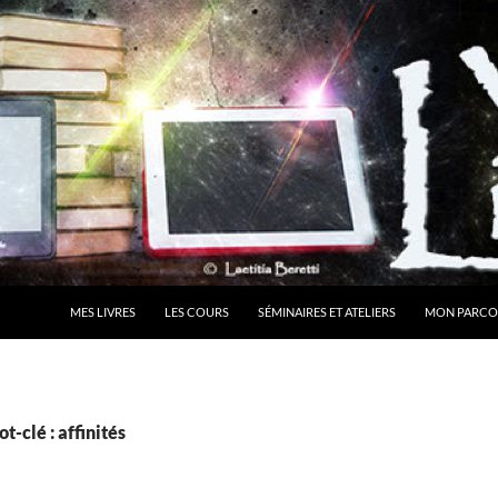
MES LIVRES
LES COURS
SÉMINAIRES ET ATELIERS
MON PARCO
t-clé : affinités