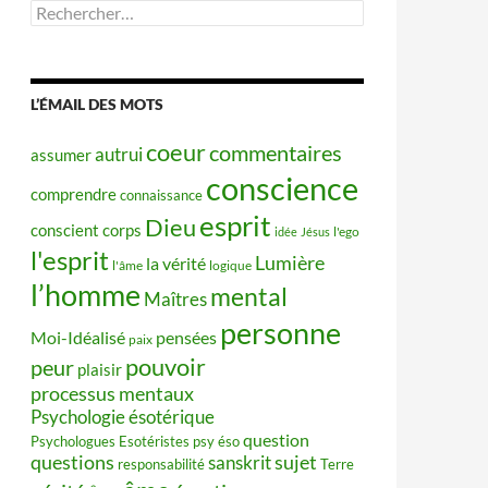
Rechercher :
L’ÉMAIL DES MOTS
coeur
commentaires
autrui
assumer
conscience
comprendre
connaissance
esprit
Dieu
conscient
corps
idée
Jésus
l'ego
l'esprit
Lumière
la vérité
l'âme
logique
l’homme
mental
Maîtres
personne
Moi-Idéalisé
pensées
paix
pouvoir
peur
plaisir
processus mentaux
Psychologie ésotérique
question
Psychologues Esotéristes
psy éso
questions
sujet
sanskrit
responsabilité
Terre