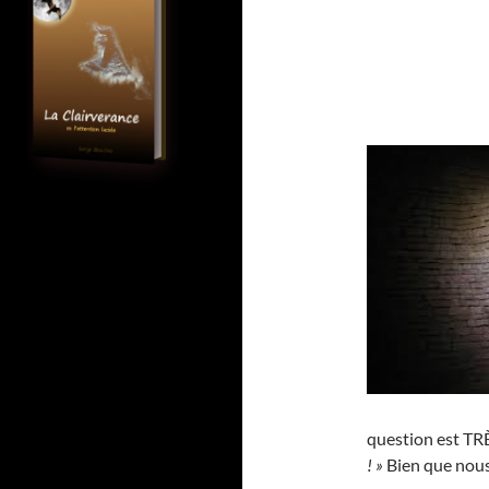
question est TRÈ
! »
Bien que nous