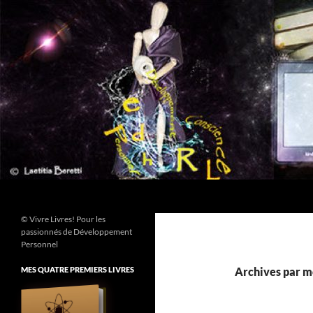
Aller
au
contenu
Recherche
© Vivre Livres! Pour les
passionnés de Développement
Personnel
MES QUATRE PREMIERS LIVRES
Archives par mo