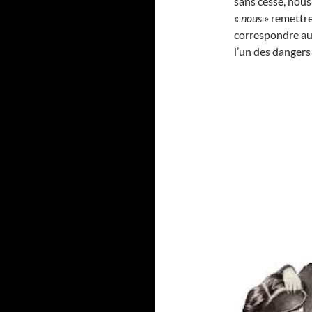
sans cesse, nou
«
nous
» remettr
correspondre aux
l’un des dangers 