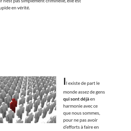
r n’est pas simplement criminelle, elle est
pide en vérité.
I
l existe de part le
monde assez de gens
qui sont déjà
en
harmonie avec ce
que nous sommes,
pour ne pas avoir
d’efforts à faire en