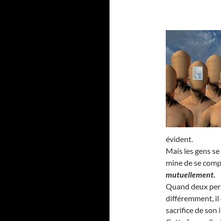
évident.
Mais les gens se
mine de se compl
mutuellement.
Quand deux pers
différemment, il
sacrifice de son 