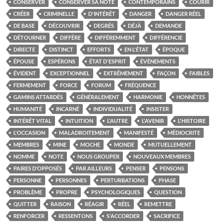
CONSERVER
CONSERVER SA NOTE
CONTEMPORAINS
COURIR
CRÉER
CRIMINELLE
D'INTÉRÊT
DANGER
DANGER RÉEL
DE BASE
DÉCOUVRIR
DEGRÉS
DÉJÀ
DEMANDE
DÉTOURNER
DIFFÈRE
DIFFÉREMMENT
DIFFÉRENCIE
DIRECTE
DISTINCT
EFFORTS
EN L'ÉTAT
ÉPOQUE
ÉPOUSE
ESPÉRONS
ÉTAT D'ESPRIT
ÉVÈNEMENTS
ÉVIDENT
EXCEPTIONNEL
EXTRÊMEMENT
FAÇON
FAIBLES
FERMEMENT
FORCE
FORUM
FRÉQUENCE
GAMINS ATTARDÉS
GÉNÉRALEMENT
HARMONIE
HONNÊTES
HUMANITÉ
INCARNÉ
INDIVIDUALITÉ
INSISTER
INTÉRÊT VITAL
INTUITION
L'AUTRE
L'AVENIR
L'HISTOIRE
L'OCCASION
MALADROITEMENT
MANIFESTÉ
MÉDIOCRITE
MEMBRES
MINE
MOCHE
MONDE
MUTUELLEMENT
NOMME
NOTE
NOUS GROUPER
NOUVEAUX MEMBRES
PAIRES D’OPPOSÉS
PAR AILLEURS
PENSER
PENSONS
PERSONNE
PERSONNES
PERTURBATIONS
PHASE
PROBLÈME
PROPRE
PSYCHOLOGIQUES
QUESTION
QUITTER
RAISON
RÉAGIR
RÉEL
REMETTRE
RENFORCER
RESSENTONS
S'ACCORDER
SACRIFICE