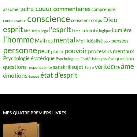
coeur
commentaires
autrui
assumer
comprendre
conscience
Dieu
conscient
corps
connaissance
esprit
l'esprit
Lumière
la vérité
idée
Jésus
l'ego
l'âme
logique
l’homme
mental
Maîtres
Moi-Idéalisé
pensées
paix
personne
pouvoir
peur
processus mentaux
plaisir
Psychologie ésotérique
question
Psychologues Esotéristes
psy éso
âme
vérité
questions
sujet
sanskrit
Être
responsabilité
Terre
état d'esprit
émotions
époque
MES QUATRE PREMIERS LIVRES