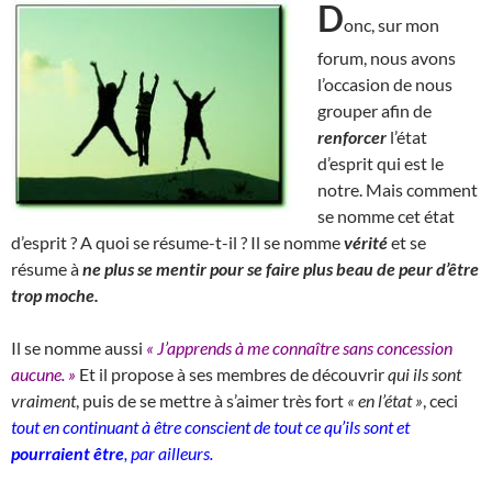
D
onc, sur mon
forum, nous avons
l’occasion de nous
grouper afin de
renforcer
l’état
d’esprit qui est le
notre. Mais comment
se nomme cet état
d’esprit ? A quoi se résume-t-il ? Il se nomme
vérité
et se
résume à
ne plus se mentir pour se faire plus beau de peur d’être
trop moche.
Il se nomme aussi
« J’apprends à me connaître sans concession
aucune. »
Et il propose à ses membres de découvrir
qui ils sont
vraiment
, puis de se mettre à s’aimer très fort
« en l’état »
, ceci
tout en continuant à être conscient de tout ce qu’ils sont et
pourraient être
, par ailleurs.