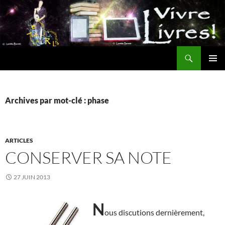
Aller
au
contenu
Recherche
MENU
PRINCI
Archives par mot-clé : phase
ARTICLES
CONSERVER SA NOTE
27 JUIN 2013
N
ous discutions dernièrement,