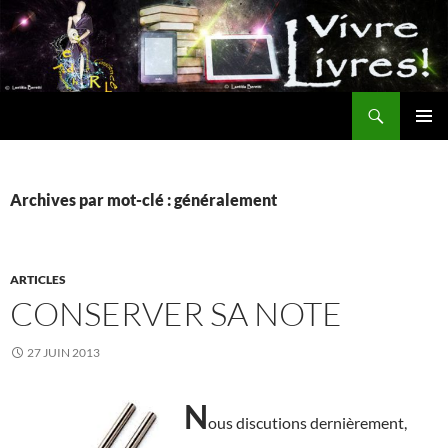
Aller
au
contenu
Recherche
MENU
PRINCI
Archives par mot-clé : généralement
ARTICLES
CONSERVER SA NOTE
27 JUIN 2013
N
ous discutions dernièrement,