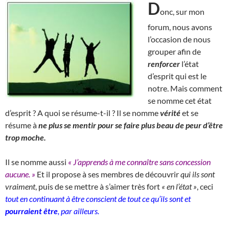
D
onc, sur mon
forum, nous avons
l’occasion de nous
grouper afin de
renforcer
l’état
d’esprit qui est le
notre. Mais comment
se nomme cet état
d’esprit ? A quoi se résume-t-il ? Il se nomme
vérité
et se
résume à
ne plus se mentir pour se faire plus beau de peur d’être
trop moche.
Il se nomme aussi
« J’apprends à me connaître sans concession
aucune. »
Et il propose à ses membres de découvrir
qui ils sont
vraiment
, puis de se mettre à s’aimer très fort
« en l’état »
, ceci
tout en continuant à être conscient de tout ce qu’ils sont et
pourraient être
, par ailleurs.