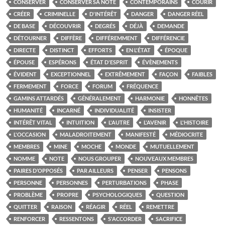
CONSERVER
CONSERVER SA NOTE
CONTEMPORAINS
COURIR
CRÉER
CRIMINELLE
D'INTÉRÊT
DANGER
DANGER RÉEL
DE BASE
DÉCOUVRIR
DEGRÉS
DÉJÀ
DEMANDE
DÉTOURNER
DIFFÈRE
DIFFÉREMMENT
DIFFÉRENCIE
DIRECTE
DISTINCT
EFFORTS
EN L'ÉTAT
ÉPOQUE
ÉPOUSE
ESPÉRONS
ÉTAT D'ESPRIT
ÉVÈNEMENTS
ÉVIDENT
EXCEPTIONNEL
EXTRÊMEMENT
FAÇON
FAIBLES
FERMEMENT
FORCE
FORUM
FRÉQUENCE
GAMINS ATTARDÉS
GÉNÉRALEMENT
HARMONIE
HONNÊTES
HUMANITÉ
INCARNÉ
INDIVIDUALITÉ
INSISTER
INTÉRÊT VITAL
INTUITION
L'AUTRE
L'AVENIR
L'HISTOIRE
L'OCCASION
MALADROITEMENT
MANIFESTÉ
MÉDIOCRITE
MEMBRES
MINE
MOCHE
MONDE
MUTUELLEMENT
NOMME
NOTE
NOUS GROUPER
NOUVEAUX MEMBRES
PAIRES D’OPPOSÉS
PAR AILLEURS
PENSER
PENSONS
PERSONNE
PERSONNES
PERTURBATIONS
PHASE
PROBLÈME
PROPRE
PSYCHOLOGIQUES
QUESTION
QUITTER
RAISON
RÉAGIR
RÉEL
REMETTRE
RENFORCER
RESSENTONS
S'ACCORDER
SACRIFICE