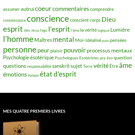
coeur
commentaires
autrui
assumer
comprendre
conscience
Dieu
conscient
corps
connaissance
esprit
l'esprit
Lumière
la vérité
idée
Jésus
l'ego
l'âme
logique
l’homme
mental
Maîtres
Moi-Idéalisé
pensées
paix
personne
pouvoir
peur
processus mentaux
plaisir
Psychologie ésotérique
question
Psychologues Esotéristes
psy éso
âme
vérité
questions
sujet
sanskrit
Être
responsabilité
Terre
état d'esprit
émotions
époque
MES QUATRE PREMIERS LIVRES