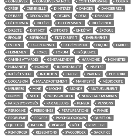
CONSERVER
CONSERVER SA NOTE
CONTEMPORAINS
COURIR
CRÉER
CRIMINELLE
D'INTÉRÊT
DANGER
DANGER RÉEL
DE BASE
DÉCOUVRIR
DEGRÉS
DÉJÀ
DEMANDE
DÉTOURNER
DIFFÈRE
DIFFÉREMMENT
DIFFÉRENCIE
DIRECTE
DISTINCT
EFFORTS
EN L'ÉTAT
ÉPOQUE
ÉPOUSE
ESPÉRONS
ÉTAT D'ESPRIT
ÉVÈNEMENTS
ÉVIDENT
EXCEPTIONNEL
EXTRÊMEMENT
FAÇON
FAIBLES
FERMEMENT
FORCE
FORUM
FRÉQUENCE
GAMINS ATTARDÉS
GÉNÉRALEMENT
HARMONIE
HONNÊTES
HUMANITÉ
INCARNÉ
INDIVIDUALITÉ
INSISTER
INTÉRÊT VITAL
INTUITION
L'AUTRE
L'AVENIR
L'HISTOIRE
L'OCCASION
MALADROITEMENT
MANIFESTÉ
MÉDIOCRITE
MEMBRES
MINE
MOCHE
MONDE
MUTUELLEMENT
NOMME
NOTE
NOUS GROUPER
NOUVEAUX MEMBRES
PAIRES D’OPPOSÉS
PAR AILLEURS
PENSER
PENSONS
PERSONNE
PERSONNES
PERTURBATIONS
PHASE
PROBLÈME
PROPRE
PSYCHOLOGIQUES
QUESTION
QUITTER
RAISON
RÉAGIR
RÉEL
REMETTRE
RENFORCER
RESSENTONS
S'ACCORDER
SACRIFICE