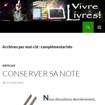
Aller
au
contenu
Recherche
MENU
PRINCI
Archives par mot-clé : complémentarités
ARTICLES
CONSERVER SA NOTE
27 JUIN 2013
N
ous discutions dernièrement,