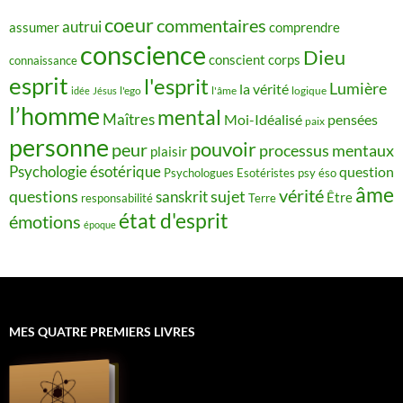
coeur
commentaires
autrui
assumer
comprendre
conscience
Dieu
conscient
corps
connaissance
esprit
l'esprit
Lumière
la vérité
idée
Jésus
l'ego
l'âme
logique
l’homme
mental
Maîtres
Moi-Idéalisé
pensées
paix
personne
pouvoir
peur
processus mentaux
plaisir
Psychologie ésotérique
question
Psychologues Esotéristes
psy éso
âme
vérité
questions
sujet
sanskrit
Être
responsabilité
Terre
état d'esprit
émotions
époque
MES QUATRE PREMIERS LIVRES