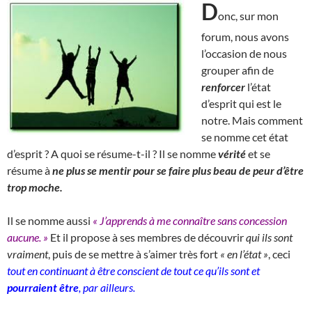
D
onc, sur mon
forum, nous avons
l’occasion de nous
grouper afin de
renforcer
l’état
d’esprit qui est le
notre. Mais comment
se nomme cet état
d’esprit ? A quoi se résume-t-il ? Il se nomme
vérité
et se
résume à
ne plus se mentir pour se faire plus beau de peur d’être
trop moche.
Il se nomme aussi
« J’apprends à me connaître sans concession
aucune. »
Et il propose à ses membres de découvrir
qui ils sont
vraiment
, puis de se mettre à s’aimer très fort
« en l’état »
, ceci
tout en continuant à être conscient de tout ce qu’ils sont et
pourraient être
, par ailleurs.