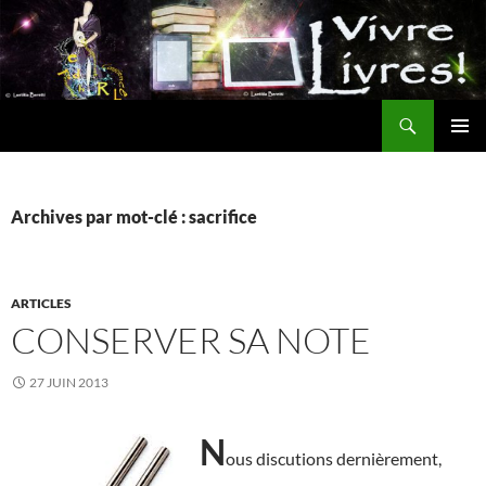
Aller
au
contenu
Recherche
MENU
PRINCI
Archives par mot-clé : sacrifice
ARTICLES
CONSERVER SA NOTE
27 JUIN 2013
N
ous discutions dernièrement,