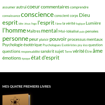
coeur
commentaires
autrui
assumer
comprendre
conscience
Dieu
conscient
corps
connaissance
esprit
l'esprit
Lumière
la vérité
idée
Jésus
l'ego
l'âme
logique
l’homme
mental
Maîtres
Moi-Idéalisé
pensées
paix
personne
pouvoir
peur
processus mentaux
plaisir
Psychologie ésotérique
question
Psychologues Esotéristes
psy éso
âme
vérité
questions
sujet
sanskrit
Être
responsabilité
Terre
état d'esprit
émotions
époque
MES QUATRE PREMIERS LIVRES