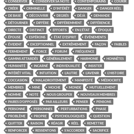
CONSERVER
CONSERVER SA NOTE
CONTEMPORAINS
COURIR
CRÉER
CRIMINELLE
D'INTÉRÊT
DANGER
DANGER RÉEL
DE BASE
DÉCOUVRIR
DEGRÉS
DÉJÀ
DEMANDE
DÉTOURNER
DIFFÈRE
DIFFÉREMMENT
DIFFÉRENCIE
DIRECTE
DISTINCT
EFFORTS
EN L'ÉTAT
ÉPOQUE
ÉPOUSE
ESPÉRONS
ÉTAT D'ESPRIT
ÉVÈNEMENTS
ÉVIDENT
EXCEPTIONNEL
EXTRÊMEMENT
FAÇON
FAIBLES
FERMEMENT
FORCE
FORUM
FRÉQUENCE
GAMINS ATTARDÉS
GÉNÉRALEMENT
HARMONIE
HONNÊTES
HUMANITÉ
INCARNÉ
INDIVIDUALITÉ
INSISTER
INTÉRÊT VITAL
INTUITION
L'AUTRE
L'AVENIR
L'HISTOIRE
L'OCCASION
MALADROITEMENT
MANIFESTÉ
MÉDIOCRITE
MEMBRES
MINE
MOCHE
MONDE
MUTUELLEMENT
NOMME
NOTE
NOUS GROUPER
NOUVEAUX MEMBRES
PAIRES D’OPPOSÉS
PAR AILLEURS
PENSER
PENSONS
PERSONNE
PERSONNES
PERTURBATIONS
PHASE
PROBLÈME
PROPRE
PSYCHOLOGIQUES
QUESTION
QUITTER
RAISON
RÉAGIR
RÉEL
REMETTRE
RENFORCER
RESSENTONS
S'ACCORDER
SACRIFICE