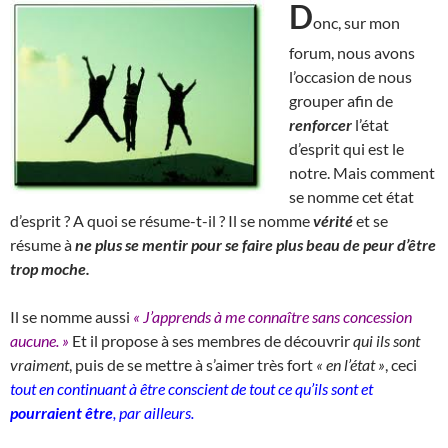
D
onc, sur mon
forum, nous avons
l’occasion de nous
grouper afin de
renforcer
l’état
d’esprit qui est le
notre. Mais comment
se nomme cet état
d’esprit ? A quoi se résume-t-il ? Il se nomme
vérité
et se
résume à
ne plus se mentir pour se faire plus beau de peur d’être
trop moche.
Il se nomme aussi
« J’apprends à me connaître sans concession
aucune. »
Et il propose à ses membres de découvrir
qui ils sont
vraiment
, puis de se mettre à s’aimer très fort
« en l’état »
, ceci
tout en continuant à être conscient de tout ce qu’ils sont et
pourraient être
, par ailleurs.