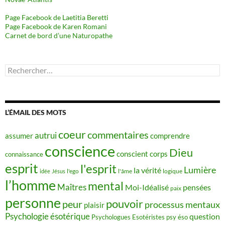
Page Facebook de Laetitia Beretti
Page Facebook de Karen Romani
Carnet de bord d’une Naturopathe
Rechercher :
L’ÉMAIL DES MOTS
coeur
commentaires
autrui
assumer
comprendre
conscience
Dieu
conscient
corps
connaissance
esprit
l'esprit
Lumière
la vérité
idée
Jésus
l'ego
l'âme
logique
l’homme
mental
Maîtres
Moi-Idéalisé
pensées
paix
personne
pouvoir
peur
processus mentaux
plaisir
Psychologie ésotérique
question
Psychologues Esotéristes
psy éso