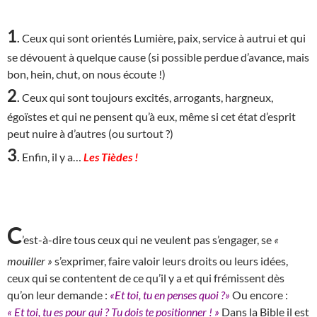
1
.
Ceux qui sont orientés Lumière, paix, service à autrui et qui
se dévouent à quelque cause (si possible perdue d’avance, mais
bon, hein, chut, on nous écoute !)
2
.
Ceux qui sont toujours excités, arrogants, hargneux,
égoïstes et qui ne pensent qu’à eux, même si cet état d’esprit
peut nuire à d’autres (ou surtout ?)
3
.
Enfin, il y a…
Les Tièdes !
C
’est-à-dire tous ceux qui ne veulent pas s’engager, se
«
mouiller »
s’exprimer, faire valoir leurs droits ou leurs idées,
ceux qui se contentent de ce qu’il y a et qui frémissent dès
qu’on leur demande :
«Et toi, tu en penses quoi ?»
Ou encore :
« Et toi, tu es pour qui ? Tu dois te positionner ! »
Dans la Bible il est