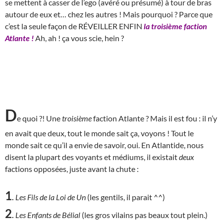
se mettent à casser de l’ego (avéré ou présumé) à tour de bras
autour de eux et… chez les autres ! Mais pourquoi ? Parce que
c’est la seule façon de RÉVEILLER ENFIN
la troisième faction
Atlante !
Ah, ah ! ça vous scie, hein ?
D
e quoi ?! Une
troisième
faction Atlante ? Mais il est fou : il n’y
en avait que deux, tout le monde sait ça, voyons ! Tout le
monde sait ce qu’il a envie de savoir, oui. En Atlantide, nous
disent la plupart des voyants et médiums, il existait
deux
factions opposées, juste avant la chute :
1
.
Les Fils de la Loi de Un
(les gentils, il parait ^^)
2
.
Les Enfants de Bélial
(les gros vilains pas beaux tout plein.)