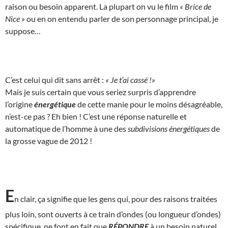
raison ou besoin apparent. La plupart on vu le film
« Brice de
Nice »
ou en on entendu parler de son personnage principal, je
suppose…
C’est celui qui dit sans arrêt :
« Je t’ai cassé !»
Mais je suis certain que vous seriez surpris d’apprendre
l’origine
énergétique
de cette manie pour le moins désagréable,
n’est-ce pas ? Eh bien ! C’est une réponse naturelle et
automatique de l’homme à une des
subdivisions énergétiques
de
la grosse vague de 2012 !
E
n clair, ça signifie que les gens qui, pour des raisons traitées
plus loin, sont ouverts à ce train d’ondes (ou longueur d’ondes)
spécifique, ne font en fait que
RÉPONDRE
à un besoin naturel