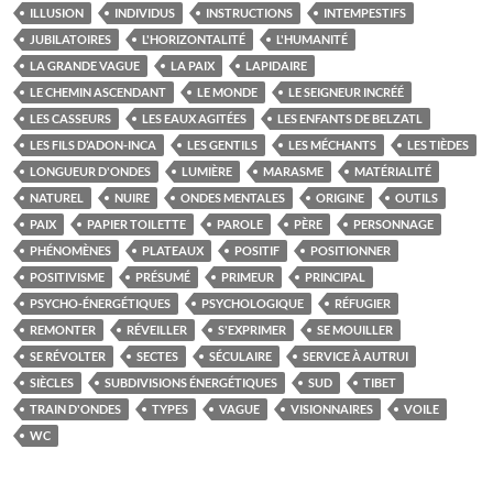
ILLUSION
INDIVIDUS
INSTRUCTIONS
INTEMPESTIFS
JUBILATOIRES
L'HORIZONTALITÉ
L'HUMANITÉ
LA GRANDE VAGUE
LA PAIX
LAPIDAIRE
LE CHEMIN ASCENDANT
LE MONDE
LE SEIGNEUR INCRÉÉ
LES CASSEURS
LES EAUX AGITÉES
LES ENFANTS DE BELZATL
LES FILS D’ADON-INCA
LES GENTILS
LES MÉCHANTS
LES TIÈDES
LONGUEUR D'ONDES
LUMIÈRE
MARASME
MATÉRIALITÉ
NATUREL
NUIRE
ONDES MENTALES
ORIGINE
OUTILS
PAIX
PAPIER TOILETTE
PAROLE
PÈRE
PERSONNAGE
PHÉNOMÈNES
PLATEAUX
POSITIF
POSITIONNER
POSITIVISME
PRÉSUMÉ
PRIMEUR
PRINCIPAL
PSYCHO-ÉNERGÉTIQUES
PSYCHOLOGIQUE
RÉFUGIER
REMONTER
RÉVEILLER
S'EXPRIMER
SE MOUILLER
SE RÉVOLTER
SECTES
SÉCULAIRE
SERVICE À AUTRUI
SIÈCLES
SUBDIVISIONS ÉNERGÉTIQUES
SUD
TIBET
TRAIN D'ONDES
TYPES
VAGUE
VISIONNAIRES
VOILE
WC