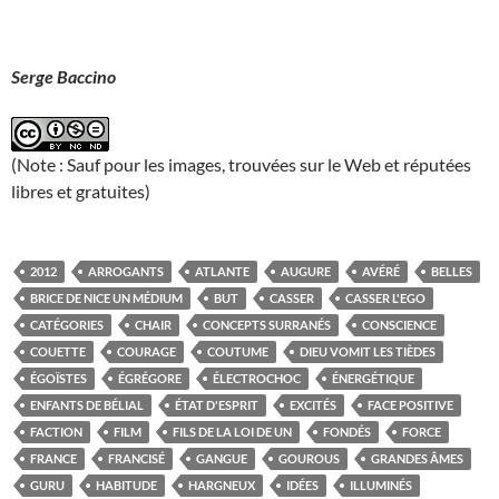
Serge Baccino
(Note : Sauf pour les images, trouvées sur le Web et réputées
libres et gratuites)
2012
ARROGANTS
ATLANTE
AUGURE
AVÉRÉ
BELLES
BRICE DE NICE UN MÉDIUM
BUT
CASSER
CASSER L'EGO
CATÉGORIES
CHAIR
CONCEPTS SURRANÉS
CONSCIENCE
COUETTE
COURAGE
COUTUME
DIEU VOMIT LES TIÈDES
ÉGOÏSTES
ÉGRÉGORE
ÉLECTROCHOC
ÉNERGÉTIQUE
ENFANTS DE BÉLIAL
ÉTAT D'ESPRIT
EXCITÉS
FACE POSITIVE
FACTION
FILM
FILS DE LA LOI DE UN
FONDÉS
FORCE
FRANCE
FRANCISÉ
GANGUE
GOUROUS
GRANDES ÂMES
GURU
HABITUDE
HARGNEUX
IDÉES
ILLUMINÉS