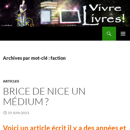
Aller
au
contenu
Recherche
MENU
PRINCI
Archives par mot-clé : faction
ARTICLES
BRICE DE NICE UN
MÉDIUM ?
19 JUIN 2013
Voici un article écrit il y a des années et