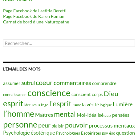
Page Facebook de Laetitia Beretti
Page Facebook de Karen Romani
Carnet de bord d’une Naturopathe
Rechercher :
L’ÉMAIL DES MOTS
coeur
commentaires
autrui
assumer
comprendre
conscience
Dieu
conscient
corps
connaissance
esprit
l'esprit
Lumière
la vérité
idée
Jésus
l'ego
l'âme
logique
l’homme
mental
Maîtres
Moi-Idéalisé
pensées
paix
personne
pouvoir
peur
processus mentaux
plaisir
Psychologie ésotérique
question
Psychologues Esotéristes
psy éso