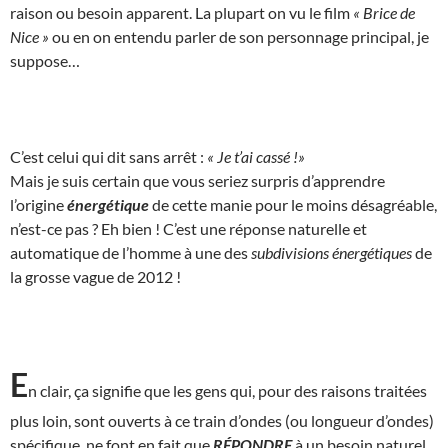
raison ou besoin apparent. La plupart on vu le film
« Brice de
Nice »
ou en on entendu parler de son personnage principal, je
suppose…
C’est celui qui dit sans arrêt :
« Je t’ai cassé !»
Mais je suis certain que vous seriez surpris d’apprendre
l’origine
énergétique
de cette manie pour le moins désagréable,
n’est-ce pas ? Eh bien ! C’est une réponse naturelle et
automatique de l’homme à une des
subdivisions énergétiques
de
la grosse vague de 2012 !
E
n clair, ça signifie que les gens qui, pour des raisons traitées
plus loin, sont ouverts à ce train d’ondes (ou longueur d’ondes)
spécifique, ne font en fait que
RÉPONDRE
à un besoin naturel