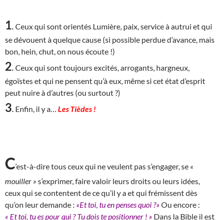
1
.
Ceux qui sont orientés Lumière, paix, service à autrui et qui
se dévouent à quelque cause (si possible perdue d’avance, mais
bon, hein, chut, on nous écoute !)
2
.
Ceux qui sont toujours excités, arrogants, hargneux,
égoïstes et qui ne pensent qu’à eux, même si cet état d’esprit
peut nuire à d’autres (ou surtout ?)
3
.
Enfin, il y a…
Les Tièdes !
C
’est-à-dire tous ceux qui ne veulent pas s’engager, se
«
mouiller »
s’exprimer, faire valoir leurs droits ou leurs idées,
ceux qui se contentent de ce qu’il y a et qui frémissent dès
qu’on leur demande :
«Et toi, tu en penses quoi ?»
Ou encore :
« Et toi, tu es pour qui ? Tu dois te positionner ! »
Dans la Bible il est