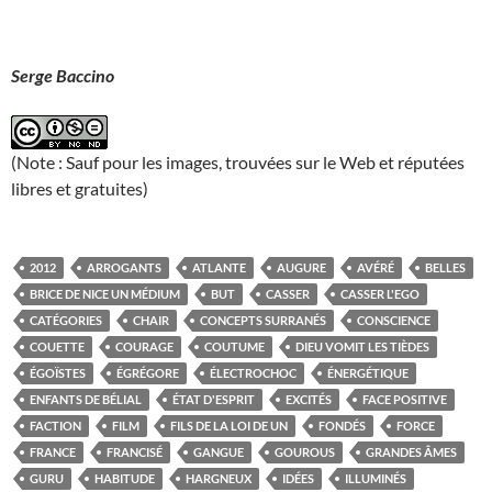
Serge Baccino
(Note : Sauf pour les images, trouvées sur le Web et réputées
libres et gratuites)
2012
ARROGANTS
ATLANTE
AUGURE
AVÉRÉ
BELLES
BRICE DE NICE UN MÉDIUM
BUT
CASSER
CASSER L'EGO
CATÉGORIES
CHAIR
CONCEPTS SURRANÉS
CONSCIENCE
COUETTE
COURAGE
COUTUME
DIEU VOMIT LES TIÈDES
ÉGOÏSTES
ÉGRÉGORE
ÉLECTROCHOC
ÉNERGÉTIQUE
ENFANTS DE BÉLIAL
ÉTAT D'ESPRIT
EXCITÉS
FACE POSITIVE
FACTION
FILM
FILS DE LA LOI DE UN
FONDÉS
FORCE
FRANCE
FRANCISÉ
GANGUE
GOUROUS
GRANDES ÂMES
GURU
HABITUDE
HARGNEUX
IDÉES
ILLUMINÉS