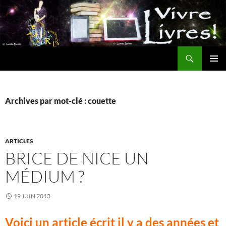
Aller
au
contenu
Recherche
MENU
PRINCI
Archives par mot-clé : couette
ARTICLES
BRICE DE NICE UN
MÉDIUM ?
19 JUIN 2013
Voici un article écrit il y a des années et