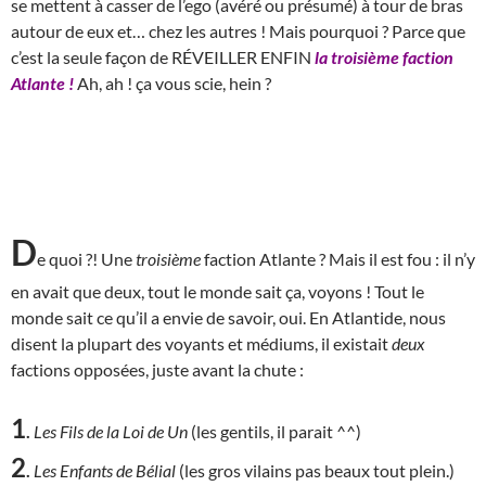
se mettent à casser de l’ego (avéré ou présumé) à tour de bras
autour de eux et… chez les autres ! Mais pourquoi ? Parce que
c’est la seule façon de RÉVEILLER ENFIN
la troisième faction
Atlante !
Ah, ah ! ça vous scie, hein ?
D
e quoi ?! Une
troisième
faction Atlante ? Mais il est fou : il n’y
en avait que deux, tout le monde sait ça, voyons ! Tout le
monde sait ce qu’il a envie de savoir, oui. En Atlantide, nous
disent la plupart des voyants et médiums, il existait
deux
factions opposées, juste avant la chute :
1
.
Les Fils de la Loi de Un
(les gentils, il parait ^^)
2
.
Les Enfants de Bélial
(les gros vilains pas beaux tout plein.)