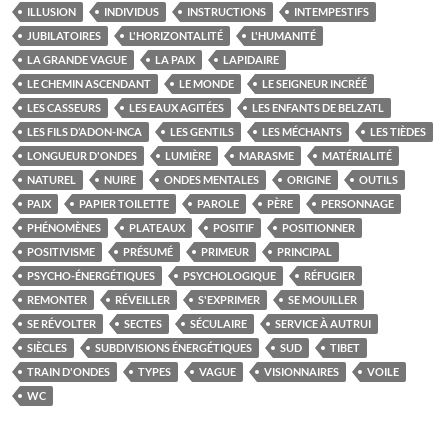
ILLUSION
INDIVIDUS
INSTRUCTIONS
INTEMPESTIFS
JUBILATOIRES
L'HORIZONTALITÉ
L'HUMANITÉ
LA GRANDE VAGUE
LA PAIX
LAPIDAIRE
LE CHEMIN ASCENDANT
LE MONDE
LE SEIGNEUR INCRÉÉ
LES CASSEURS
LES EAUX AGITÉES
LES ENFANTS DE BELZATL
LES FILS D’ADON-INCA
LES GENTILS
LES MÉCHANTS
LES TIÈDES
LONGUEUR D'ONDES
LUMIÈRE
MARASME
MATÉRIALITÉ
NATUREL
NUIRE
ONDES MENTALES
ORIGINE
OUTILS
PAIX
PAPIER TOILETTE
PAROLE
PÈRE
PERSONNAGE
PHÉNOMÈNES
PLATEAUX
POSITIF
POSITIONNER
POSITIVISME
PRÉSUMÉ
PRIMEUR
PRINCIPAL
PSYCHO-ÉNERGÉTIQUES
PSYCHOLOGIQUE
RÉFUGIER
REMONTER
RÉVEILLER
S'EXPRIMER
SE MOUILLER
SE RÉVOLTER
SECTES
SÉCULAIRE
SERVICE À AUTRUI
SIÈCLES
SUBDIVISIONS ÉNERGÉTIQUES
SUD
TIBET
TRAIN D'ONDES
TYPES
VAGUE
VISIONNAIRES
VOILE
WC