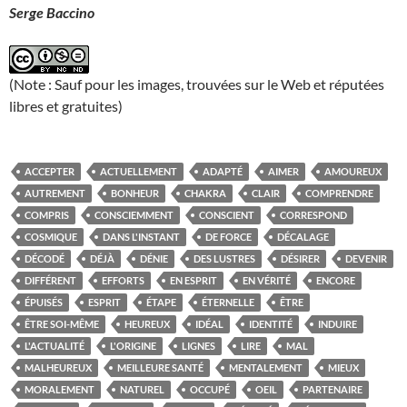
Serge Baccino
(Note : Sauf pour les images, trouvées sur le Web et réputées
libres et gratuites)
ACCEPTER
ACTUELLEMENT
ADAPTÉ
AIMER
AMOUREUX
AUTREMENT
BONHEUR
CHAKRA
CLAIR
COMPRENDRE
COMPRIS
CONSCIEMMENT
CONSCIENT
CORRESPOND
COSMIQUE
DANS L'INSTANT
DE FORCE
DÉCALAGE
DÉCODÉ
DÉJÀ
DÉNIE
DES LUSTRES
DÉSIRER
DEVENIR
DIFFÉRENT
EFFORTS
EN ESPRIT
EN VÉRITÉ
ENCORE
ÉPUISÉS
ESPRIT
ÉTAPE
ÉTERNELLE
ÊTRE
ÊTRE SOI-MÊME
HEUREUX
IDÉAL
IDENTITÉ
INDUIRE
L'ACTUALITÉ
L'ORIGINE
LIGNES
LIRE
MAL
MALHEUREUX
MEILLEURE SANTÉ
MENTALEMENT
MIEUX
MORALEMENT
NATUREL
OCCUPÉ
OEIL
PARTENAIRE