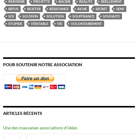
PARVENIR
PROJETTE
RACINE
RÉALITÉ
RÉELLEMENT
REFUS
REJETER
RÉSISTANCE
RICHE
SECRET
SENS
SOI
SOI DIVIN
SOLUTION
SOUFFRANCE
SOUHAITE
STUPIDE
VÉRITABLE
VIE
VOLONTAIREMENT
POUR SOUTENIR NOTRE ASSOCIATION
ARTICLES RÉCENTS
Une des mauvaises associations d’idées