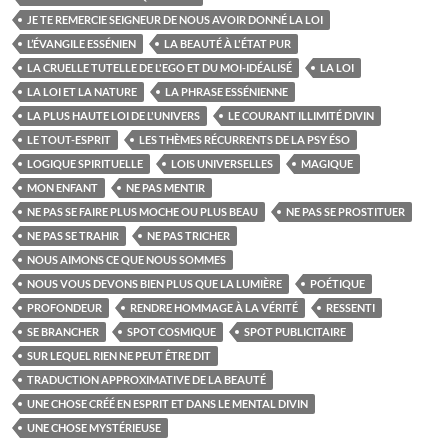
JE TE REMERCIE SEIGNEUR DE NOUS AVOIR DONNÉ LA LOI
L’ÉVANGILE ESSÉNIEN
LA BEAUTÉ À L'ÉTAT PUR
LA CRUELLE TUTELLE DE L'EGO ET DU MOI-IDÉALISÉ
LA LOI
LA LOI ET LA NATURE
LA PHRASE ESSÉNIENNE
LA PLUS HAUTE LOI DE L'UNIVERS
LE COURANT ILLIMITÉ DIVIN
LE TOUT-ESPRIT
LES THÈMES RÉCURRENTS DE LA PSY ÉSO
LOGIQUE SPIRITUELLE
LOIS UNIVERSELLES
MAGIQUE
MON ENFANT
NE PAS MENTIR
NE PAS SE FAIRE PLUS MOCHE OU PLUS BEAU
NE PAS SE PROSTITUER
NE PAS SE TRAHIR
NE PAS TRICHER
NOUS AIMONS CE QUE NOUS SOMMES
NOUS VOUS DEVONS BIEN PLUS QUE LA LUMIÈRE
POÉTIQUE
PROFONDEUR
RENDRE HOMMAGE À LA VÉRITÉ
RESSENTI
SE BRANCHER
SPOT COSMIQUE
SPOT PUBLICITAIRE
SUR LEQUEL RIEN NE PEUT ÊTRE DIT
TRADUCTION APPROXIMATIVE DE LA BEAUTÉ
UNE CHOSE CRÉÉ EN ESPRIT ET DANS LE MENTAL DIVIN
UNE CHOSE MYSTÉRIEUSE