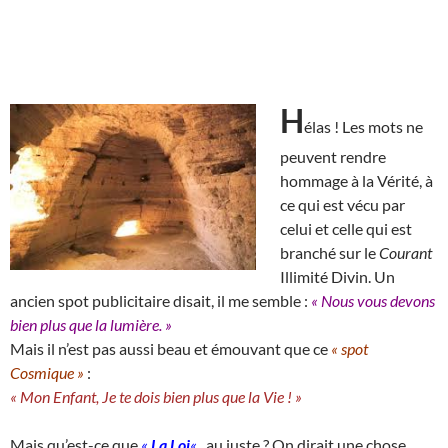
H
élas ! Les mots ne
peuvent rendre
hommage à la Vérité, à
ce qui est vécu par
celui et celle qui est
branché sur le
Courant
Illimité Divin. Un
ancien spot publicitaire disait, il me semble :
« Nous vous devons
bien plus que la lumière. »
Mais il n’est pas aussi beau et émouvant que ce
« spot
Cosmique »
:
« Mon Enfant, Je te dois bien plus que la Vie ! »
Mais qu’est-ce que
«
La Loi
«
, au juste ? On dirait une chose