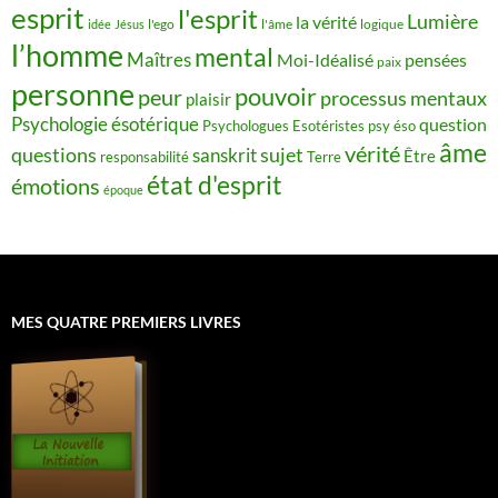
esprit
l'esprit
Lumière
la vérité
idée
Jésus
l'ego
l'âme
logique
l’homme
mental
Maîtres
Moi-Idéalisé
pensées
paix
personne
pouvoir
peur
processus mentaux
plaisir
Psychologie ésotérique
question
Psychologues Esotéristes
psy éso
âme
vérité
questions
sujet
sanskrit
Être
responsabilité
Terre
état d'esprit
émotions
époque
MES QUATRE PREMIERS LIVRES