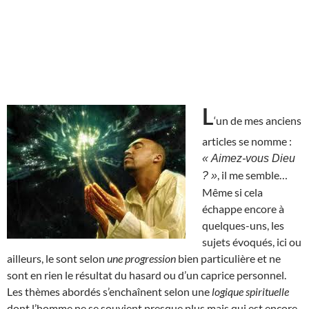
L
‘un de mes anciens
articles se nomme :
« Aimez-vous Dieu
, il me semble…
? »
Même si cela
échappe encore à
quelques-uns, les
sujets évoqués, ici ou
ailleurs, le sont selon
une progression
bien particulière et ne
sont en rien le résultat du hasard ou d’un caprice personnel.
Les thèmes abordés s’enchaînent selon une
logique spirituelle
dont l’homme ne se souvient presque plus mais qui est encore