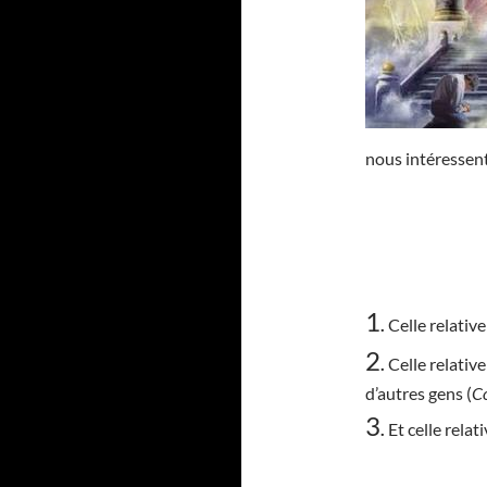
nous intéressent
1
.
Celle relativ
2
.
Celle relativ
d’autres gens (
Co
3
.
Et celle relat