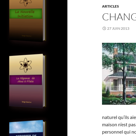
ARTICLES
CHANG
27 JUIN 2013
naturel qu’ils a
maison n’est pa
personnel qui n