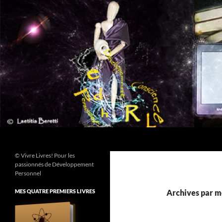
Aller
au
contenu
Recherche
© Vivre Livres! Pour les
passionnés de Développement
Personnel
MES QUATRE PREMIERS LIVRES
Archives par m