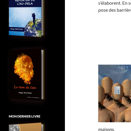
s’élaborent. En 
pose des barrièr
MON DERNIER LIVRE
maisons.