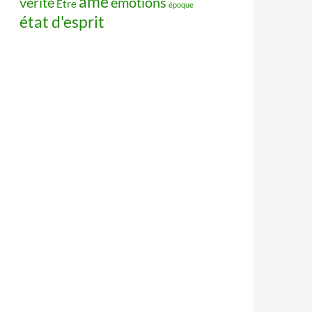
âme
vérité
émotions
Être
époque
état d'esprit