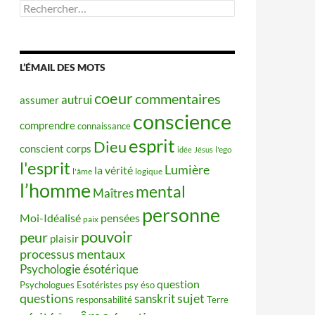
Rechercher :
L’ÉMAIL DES MOTS
coeur
commentaires
autrui
assumer
conscience
comprendre
connaissance
esprit
Dieu
conscient
corps
idée
Jésus
l'ego
l'esprit
Lumière
la vérité
l'âme
logique
l’homme
mental
Maîtres
personne
Moi-Idéalisé
pensées
paix
pouvoir
peur
plaisir
processus mentaux
Psychologie ésotérique
question
Psychologues Esotéristes
psy éso
questions
sujet
sanskrit
responsabilité
Terre